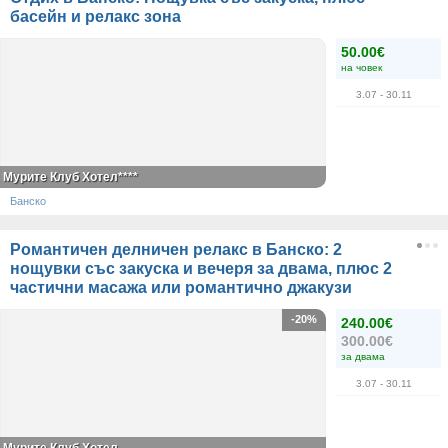
басейн и релакс зона
50.00€
на човек
3.07
- 30.11
Мурите Клуб Хотел****
Банско
Романтичен делничен релакс в Банско: 2
нощувки със закуска и вечеря за двама, плюс 2
частични масажа или романтично джакузи
-20%
240.00€
300.00€
за двама
3.07
- 30.11