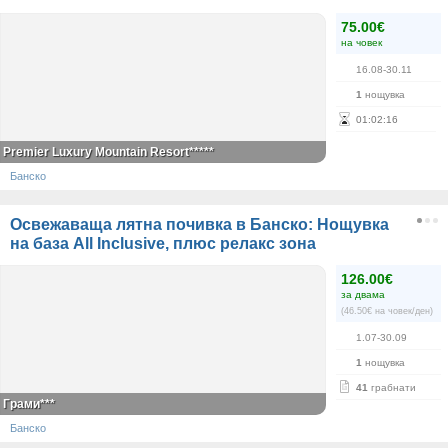
75.00€
на човек
16.08-30.11
1
нощувка
01
:
02
:
16
Premier Luxury Mountain Resort*****
Банско
Освежаваща лятна почивка в Банско: Нощувка
на база All Inclusive, плюс релакс зона
126.00€
за двама
(46.50€ на човек/ден)
1.07-30.09
1
нощувка
41
грабнати
Грами***
Банско