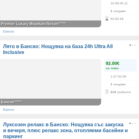
16.08-30.11
1
нощувка
01
:
02
:
16
Premier Luxury Mountain Resort*****
Банско
Лято в Банско: Нощувка на база 24h Ultra All
Inclusive
92.00€
на човек
1.07-30.09
1
нощувка
214
грабнати
Банско*****
Банско
Луксозен релакс в Банско: Нощувка със закуска
и вечеря, плюс релакс зона, отопляеми басейни и
паркинг