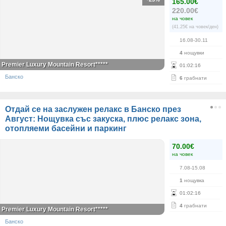
165.00€
220.00€
на човек
(41.25€ на човек/ден)
16.08-30.11
4
нощувки
Premier Luxury Mountain Resort*****
01
:
02
:
16
Банско
6
грабнати
Отдай се на заслужен релакс в Банско през
Август: Нощувка със закуска, плюс релакс зона,
отопляеми басейни и паркинг
70.00€
на човек
7.08-15.08
1
нощувка
01
:
02
:
16
4
грабнати
Premier Luxury Mountain Resort*****
Банско