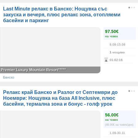
Last Minute релакс в Банско: Нощувка със
закуска и вечеря, плюс релакс зона, отопляеми
басейни и паркинг
97.50€
на човек
8.08-15.08
1
нощувка
01
:
02
:
16
Premier Luxury Mountain Resort*****
Банско
Релакс край Банско и Разлог от Септември до
Ноември: Нощувка на база All Inclusive, плюс
басейни, термална зона и бонус - голф урок
56.00€
на човек
(46.00€ на човек/ден)
1.09-30.11