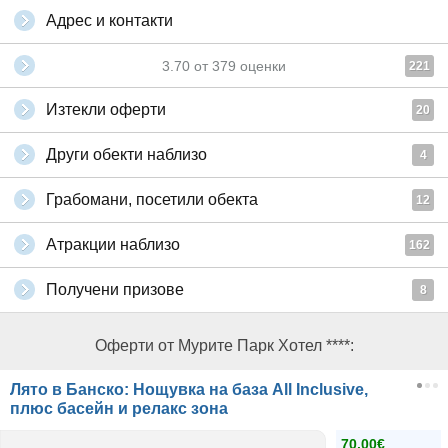
Адрес и контакти
3.70
от
379
оценки
221
Изтекли оферти
20
Други обекти наблизо
4
Грабомани, посетили обекта
12
Атракции наблизо
162
Получени призове
8
Оферти от Мурите Парк Хотел ****:
Лято в Банско: Нощувка на база All Inclusive,
плюс басейн и релакс зона
70.00€