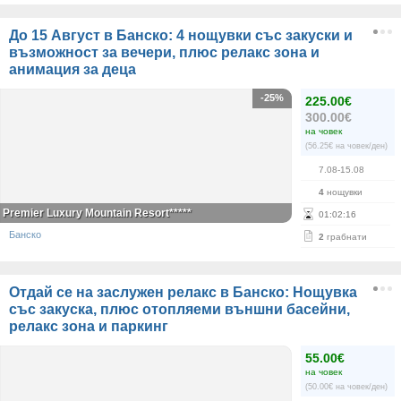
До 15 Август в Банско: 4 нощувки със закуски и
възможност за вечери, плюс релакс зона и
анимация за деца
-25%
225.00€
300.00€
на човек
(56.25€ на човек/ден)
7.08-15.08
4
нощувки
Premier Luxury Mountain Resort*****
01
:
02
:
16
Банско
2
грабнати
Отдай се на заслужен релакс в Банско: Нощувка
със закуска, плюс отопляеми външни басейни,
релакс зона и паркинг
55.00€
на човек
(50.00€ на човек/ден)