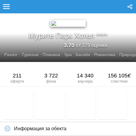
МУРИТЕ ПАРК ХОТЕЛ ****
Мурите Парк Хотел ****
3.70
от 379 оценки
Разлог
·
Туризъм
·
Планина
·
Spa
·
Басейн
·
Романтика
·
Природ
211
3 722
14 340
156 105
€
оферти
фена
ваучера
спестени
Информация за обекта