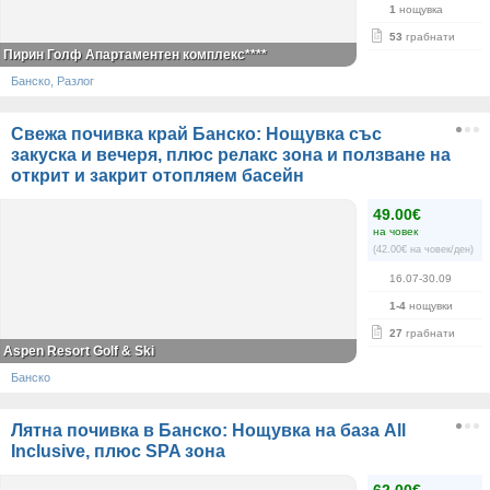
1
нощувка
53
грабнати
Пирин Голф Апартаментен комплекс****
Банско, Разлог
Свежа почивка край Банско: Нощувка със
закуска и вечеря, плюс релакс зона и ползване на
открит и закрит отопляем басейн
49.00€
на човек
(42.00€ на човек/ден)
16.07-30.09
1-4
нощувки
27
грабнати
Aspen Resort Golf & Ski
Банско
Лятна почивка в Банско: Нощувка на база All
Inclusive, плюс SPA зона