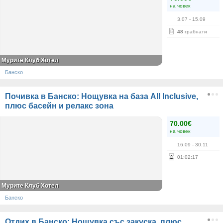
на човек
3.07
- 15.09
48
грабнати
Мурите Клуб Хотел
Банско
Почивка в Банско: Нощувка на база All Inclusive,
плюс басейн и релакс зона
70.00€
на човек
16.09
- 30.11
01
:
02
:
17
Мурите Клуб Хотел
Банско
Отдих в Банско: Нощувка със закуска, плюс