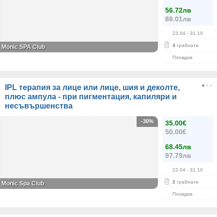
56.72лв
88.01лв
23.04
- 31.10
4
грабнати
Monic SPA Club
Пловдив
IPL терапия за лице или лице, шия и деколте,
плюс ампула - при пигментация, капиляри и
несъвършенства
-30%
35.00€
50.00€
68.45лв
97.79лв
22.04
- 31.10
2
грабнати
Monic Spa Club
Пловдив