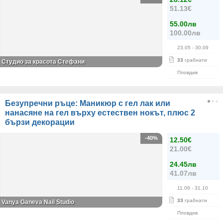
51.13€
55.00лв
100.00лв
23.05
- 30.09
33
грабнати
Студио за красота Стефани
Пловдив
Безупречни ръце: Маникюр с гел лак или
нанасяне на гел върху естествен нокът, плюс 2
бързи декорации
-40%
12.50€
21.00€
24.45лв
41.07лв
11.06
- 31.10
33
грабнати
Vanya Ganeva Nail Studio
Пловдив