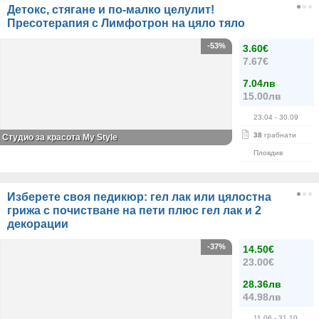
Детокс, стягане и по-малко целулит!
Пресотерапия с Лимфотрон на цяло тяло
-53%
3.60€
7.67€
7.04лв
15.00лв
23.04
- 30.09
38
грабнати
Студио за красота My Style
Пловдив
Изберете своя педикюр: гел лак или цялостна
грижа с почистване на пети плюс гел лак и 2
декорации
-37%
14.50€
23.00€
28.36лв
44.98лв
11.06
- 31.10