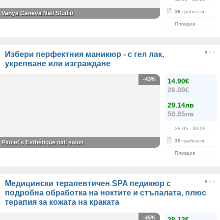
36
грабнати
Vanya Ganeva Nail Studio
Пловдив
Избери перфектния маникюр - с гел лак,
укрепване или изграждане
-43%
14.90€
26.00€
29.14лв
50.85лв
28.05
- 30.09
35
грабнати
Paolet's Esthétique nail salon
Пловдив
Медицински терапевтичен SPA педикюр с
подробна обработка на ноктите и стъпалата, плюс
терапия за кожата на краката
-45%
28.12€