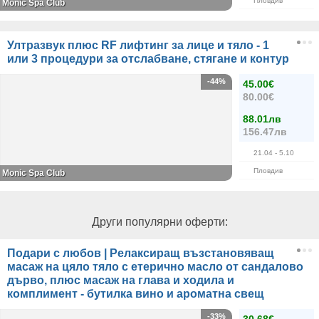
Пловдив
Monic Spa Club
Ултразвук плюс RF лифтинг за лице и тяло - 1
или 3 процедури за отслабване, стягане и контур
-44%
45.00€
80.00€
88.01лв
156.47лв
21.04
- 5.10
Пловдив
Monic Spa Club
Други популярни оферти:
Подари с любов | Релаксиращ възстановяващ
масаж на цяло тяло с етерично масло от сандалово
дърво, плюс масаж на глава и ходила и
комплимент - бутилка вино и ароматна свещ
-33%