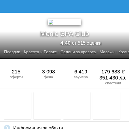
Monic SPA Club
4.40
от 515 оценки
Пловдив
·
Красота и Релакс
·
Салони за красота
·
Масажи
·
Козме
215
3 098
6 419
179 683
€
оферти
фена
ваучера
351 430
лв.
спестени
Информация за обекта