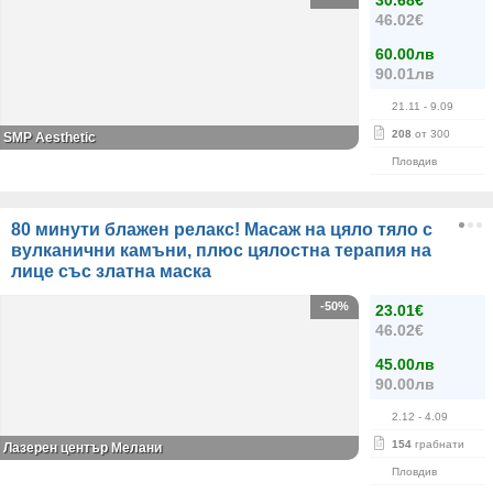
30.68€
46.02€
60.00лв
90.01лв
21.11
- 9.09
208
от 300
SMP Aesthetic
Пловдив
80 минути блажен релакс! Масаж на цяло тяло с
вулканични камъни, плюс цялостна терапия на
лице със златна маска
-50%
23.01€
46.02€
45.00лв
90.00лв
2.12
- 4.09
154
грабнати
Лазерен център Мелани
Пловдив