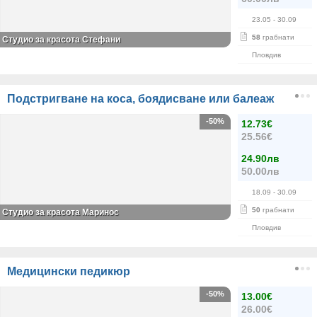
23.05
- 30.09
58
грабнати
Студио за красота Стефани
Пловдив
Подстригване на коса, боядисване или балеаж
-50%
12.73€
25.56€
24.90лв
50.00лв
18.09
- 30.09
50
грабнати
Студио за красота Маринос
Пловдив
Медицински педикюр
-50%
13.00€
26.00€