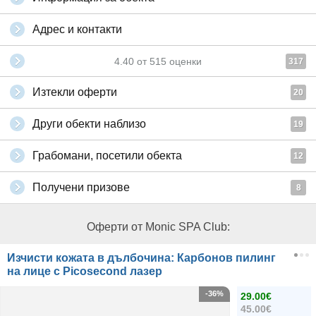
Адрес и контакти
4.40
от
515
оценки
317
Изтекли оферти
20
Други обекти наблизо
19
Грабомани, посетили обекта
12
Получени призове
8
Оферти от Monic SPA Club:
Изчисти кожата в дълбочина: Карбонов пилинг
на лице с Picosecond лазер
-36%
29.00€
45.00€