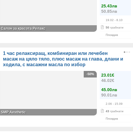
25.43лв
50.85лв
19.02
- 8.10
50
грабнати
Салон за красота Релакс
Пловдив
1 час релаксиращ, комбиниран или лечебен
масаж на цяло тяло, плюс масаж на глава, длани и
ходила, с масажни масла по избор
-50%
23.01€
46.02€
45.00лв
90.01лв
2.06
- 15.09
43
грабнати
SMP Aesthetic
Пловдив