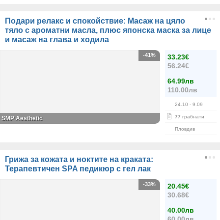
Подари релакс и спокойствие: Масаж на цяло
тяло с ароматни масла, плюс японска маска за лице
и масаж на глава и ходила
-41%
33.23€
56.24€
64.99лв
110.00лв
24.10
- 9.09
77
грабнати
SMP Aesthetic
Пловдив
Грижа за кожата и ноктите на краката:
Терапевтичен SPA педикюр с гел лак
-33%
20.45€
30.68€
40.00лв
60.00лв