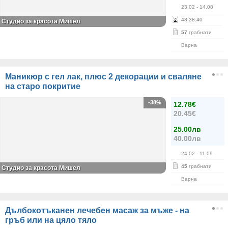
23.02
- 14.08
48
:
38
:
40
Студио за красота Мишел
57
грабнати
Варна
Маникюр с гел лак, плюс 2 декорации и сваляне
на старо покритие
-38%
12.78€
20.45€
25.00лв
40.00лв
24.02
- 11.09
45
грабнати
Студио за красота Мишел
Варна
Дълбокотъканен лечебен масаж за мъже - на
гръб или на цяло тяло