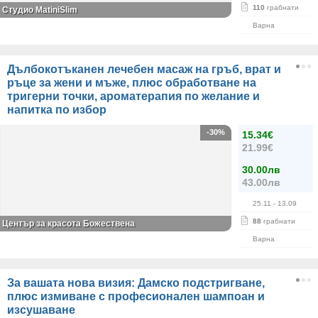
110
грабнати
Студио MatiniSlim
Варна
Дълбокотъканен лечебен масаж на гръб, врат и
ръце за жени и мъже, плюс обработване на
тригерни точки, ароматерапия по желание и
напитка по избор
-30%
15.34€
21.99€
30.00лв
43.00лв
25.11
- 13.09
88
грабнати
Център за красота Божествена
Варна
За вашата нова визия: Дамско подстригване,
плюс измиване с професионален шампоан и
изсушаване