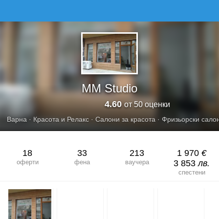
MM STUDIO
MM Studio
4.60
от 50 оценки
Варна
·
Красота и Релакс
·
Салони за красота
·
Фризьорски сало
18
33
213
1 970
€
оферти
фена
ваучера
3 853
лв.
спестени