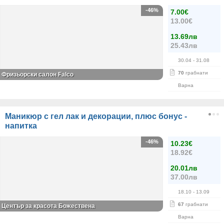
-46%
7.00€
13.00€
13.69лв
25.43лв
30.04
- 31.08
70
грабнати
Фризьорски салон Falco
Варна
Маникюр с гел лак и декорации, плюс бонус -
напитка
-46%
10.23€
18.92€
20.01лв
37.00лв
18.10
- 13.09
67
грабнати
Център за красота Божествена
Варна