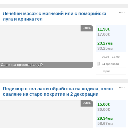
Лечебен масаж с магнезий или с поморийска
луга и арника гел
-30%
11.90€
17.00€
23.27лв
33.25лв
29.05
- 13.09
64
грабнати
Салон за красота Lady D
Варна
Педикюр с гел лак и обработка на ходила, плюс
сваляне на старо покритие и 2 декорации
-50%
15.00€
30.00€
29.34лв
58.67лв