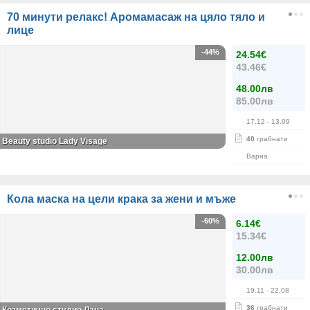
70 минути релакс! Аромамасаж на цяло тяло и
лице
-44%
24.54€
43.46€
48.00лв
85.00лв
17.12
- 13.09
40
грабнати
Beauty studio Lady Visage
Варна
Кола маска на цели крака за жени и мъже
-60%
6.14€
15.34€
12.00лв
30.00лв
19.11
- 22.08
36
грабнати