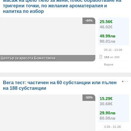
масаж на цяло тяло за жени, плюс обработване на
тригерни точки, по желание ароматерапия и
напитка по избор
-44%
25.56€
46.02€
49.99лв
90.01лв
25.11
- 13.09
152
от 200
Център за красота Божествена
Варна
Вега тест: частичен на 60 субстанции или пълен
на 188 субстанции
-50%
15.29€
30.68€
29.90лв
60.00лв
3.09
- 31.08