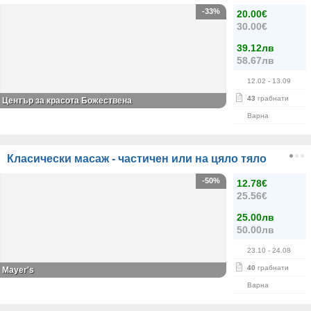
-33%
20.00€
30.00€
39.12лв
58.67лв
12.02
- 13.09
43
грабнати
Център за красота Божествена
Варна
Класически масаж - частичен или на цяло тяло
-50%
12.78€
25.56€
25.00лв
50.00лв
23.10
- 24.08
40
грабнати
Mayer's
Варна