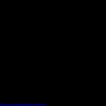
За децата
Здраве
Танци
Други