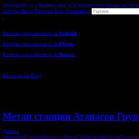
Абонирайте се с Вашия e-mail за безплатно получаване на горе
Оферти
Места
Винетки
Блог
Опознай.bg
Grabo мобилна версия
Изтегли приложението за
Android
.
Изтегли приложението за
iPhone
.
Изтегли приложението за
Huawei
.
...или отвори
grabo.bg
Регистрация
Вход
Метан станция Атанасов Груп
Добрич
Заведения
Туризъм
Красота и Релакс
Забавления
Култура
Спорт и