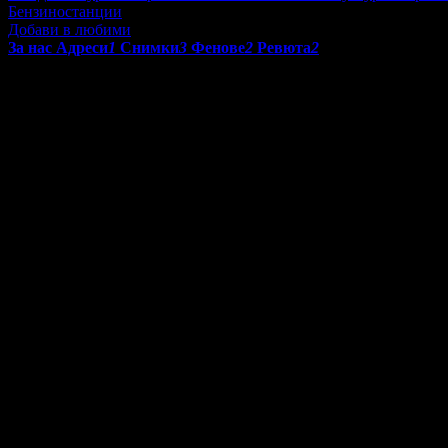
Бензиностанции
Добави в любими
За нас
Адреси
1
Снимки
3
Фенове
2
Ревюта
2