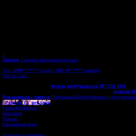
1
Добрич
, Северен Околовръстен път
Тел.:
0899 *** **
(скрит)
;
089 68* ****
(скрит)
Раб. вр.:
24/7
Контакти с Grabo.bg:
Форма
info@grabo.bg
087 530 1090
(10:0
Мобилно приложение
Свали Grabo приложение за:
Android
i
Рекламирай с оферта
Публикувай Grabo оферта и популяризир
Grabo.bg TV реклами
Grabo.bg Начало
Контакти
Помощ
Официален блог
Условия за ползване