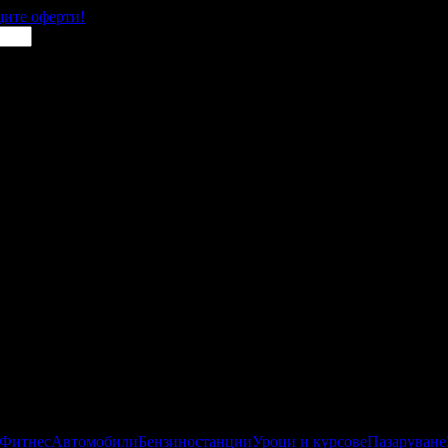
щите оферти!
 Фитнес
Автомобили
Бензиностанции
Уроци и курсове
Пазаруване