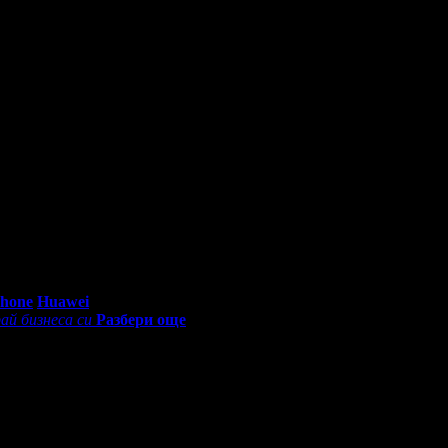
0 - 18:30ч)
Phone
Huawei
ай бизнеса си
Разбери още