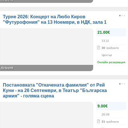
Турне 2026: Концерт на Любо Киров
"Футурофония" на 13 Ноември, в НДК, зала 1
21.00€
13.11
30
грабнати
Център
Онлайн резервация
Artvent
Постановката "Откачената фамилия" от Рей
Куни - на 26 Септември, в Театър "Българска
армия" - голяма сцена
9.00€
26.09
21
грабнати