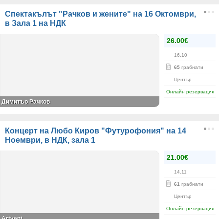
Спектакълът "Рачков и жените" на 16 Октомври,
в Зала 1 на НДК
26.00€
16.10
65
грабнати
Център
Онлайн резервация
Димитър Рачков
Концерт на Любо Киров "Футурофония" на 14
Ноември, в НДК, зала 1
21.00€
14.11
61
грабнати
Център
Онлайн резервация
Artvent