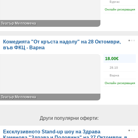
Бургас
Онлайн резервация
Театър Мелпомена
Комедията "От кръста надолу" на 28 Октомври,
във ФКЦ - Варна
18.00€
28.10
Варна
Онлайн резервация
Театър Мелпомена
Други популярни оферти:
Ексклузивното Stand-up шоу на Здрава
Каменова "Здрава и Половина" на 27 Октомври, в