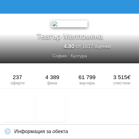
Театър Мелпомена
4.80
от 1617 оценки
София
·
Култура
237
4 389
61 799
3 515
€
оферти
фена
ваучера
спестени
Информация за обекта