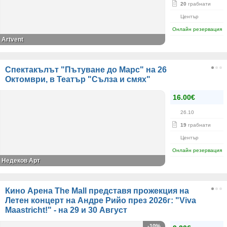
20
грабнати
Център
Онлайн резервация
Artvent
Спектакълът "Пътуване до Марс" на 26
Октомври, в Театър "Сълза и смях"
16.00€
26.10
19
грабнати
Център
Онлайн резервация
Недеков Арт
Кино Арена The Mall представя прожекция на
Летен концерт на Андре Рийо през 2026г: "Viva
Maastricht!" - на 29 и 30 Август
-10%