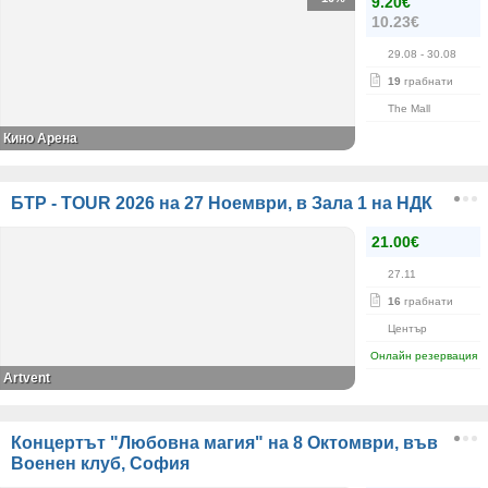
9.20€
10.23€
29.08
- 30.08
19
грабнати
The Mall
Кино Арена
БТР - TOUR 2026 на 27 Ноември, в Зала 1 на НДК
21.00€
27.11
16
грабнати
Център
Онлайн резервация
Artvent
Концертът "Любовна магия" на 8 Октомври, във
Военен клуб, София