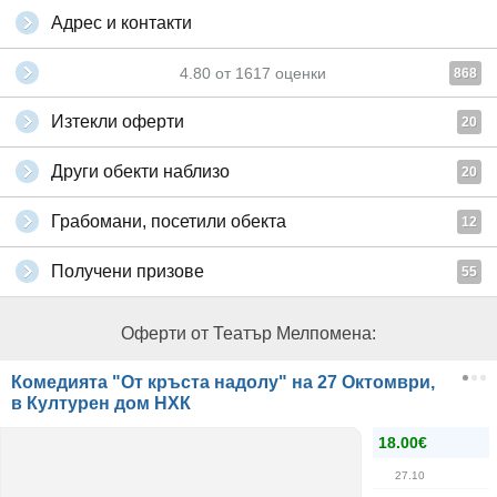
Адрес и контакти
4.80
от
1617
оценки
868
Изтекли оферти
20
Други обекти наблизо
20
Грабомани, посетили обекта
12
Получени призове
55
Оферти от Театър Мелпомена:
Комедията "От кръста надолу" на 27 Октомври,
в Културен дом НХК
18.00€
27.10