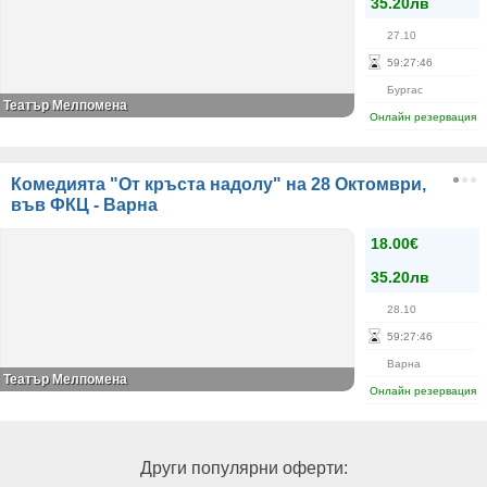
35.20лв
27.10
59
:
27
:
46
Бургас
Театър Мелпомена
Онлайн резервация
Комедията "От кръста надолу" на 28 Октомври,
във ФКЦ - Варна
18.00€
35.20лв
28.10
59
:
27
:
46
Варна
Театър Мелпомена
Онлайн резервация
Други популярни оферти: