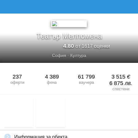
Театър Мелпомена
4.80
от 1617 оценки
София
·
Култура
237
4 389
61 799
3 515
€
оферти
фена
ваучера
6 875
лв.
спестени
Информация за обекта