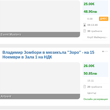
25.00€
48.90лв
ДНЕС
6.08
08
:
13
:
46
30
грабнати
Event Masters
Клуб Маймунарни
Владимир Зомбори в мюзикъла "Зоро" - на 15
Ноември в Зала 1 на НДК
26.00€
50.85лв
15.11
20
грабнати
Център
Artvent
Онлайн резервация