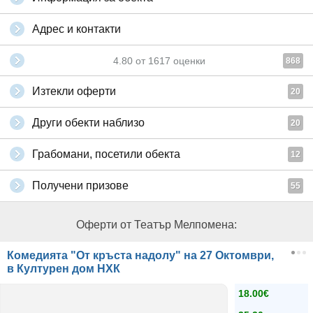
Адрес и контакти
4.80
от
1617
оценки
868
Изтекли оферти
20
Други обекти наблизо
20
Грабомани, посетили обекта
12
Получени призове
55
Оферти от Театър Мелпомена:
Комедията "От кръста надолу" на 27 Октомври,
в Културен дом НХК
18.00€