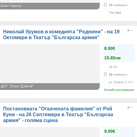
19
грабнати
Кино Арена
The Mall
Николай Урумов в комедията "Роднини" - на 19
Октомври в Театър "Българска армия"
8.00€
15.65лв
19.10
19
грабнати
ул. Георги С. Рако
ДКТ "Иван Димов"
Онлайн резервация
Постановката "Откачената фамилия" от Рей
Куни - на 26 Септември в Театър "Българска
армия" - голяма сцена
9.00€