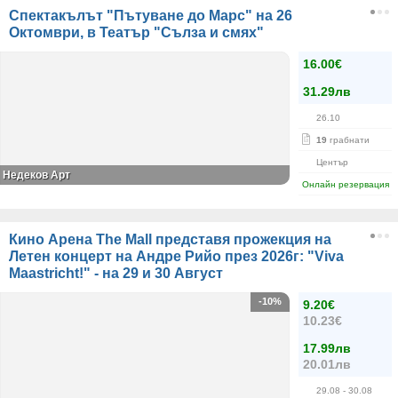
Спектакълът "Пътуване до Марс" на 26
Октомври, в Театър "Сълза и смях"
16.00€
31.29лв
26.10
19
грабнати
Център
Недеков Арт
Онлайн резервация
Кино Арена The Mall представя прожекция на
Летен концерт на Андре Рийо през 2026г: "Viva
Maastricht!" - на 29 и 30 Август
-10%
9.20€
10.23€
17.99лв
20.01лв
29.08
- 30.08