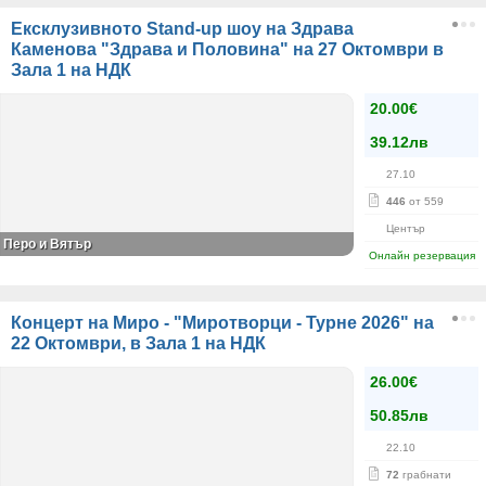
Ексклузивното Stand-up шоу на Здрава
Каменова "Здрава и Половина" на 27 Октомври в
Зала 1 на НДК
20.00€
39.12лв
27.10
446
от 559
Център
Перо и Вятър
Онлайн резервация
Концерт на Миро - "Миротворци - Турне 2026" на
22 Октомври, в Зала 1 на НДК
26.00€
50.85лв
22.10
72
грабнати