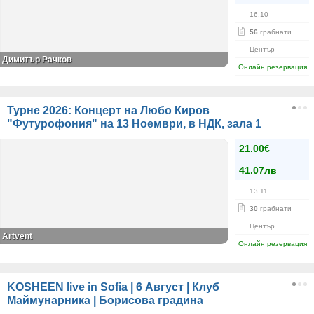
16.10
56
грабнати
Център
Димитър Рачков
Онлайн резервация
Турне 2026: Концерт на Любо Киров
"Футурофония" на 13 Ноември, в НДК, зала 1
21.00€
41.07лв
13.11
30
грабнати
Център
Artvent
Онлайн резервация
KOSHEEN live in Sofia | 6 Август | Клуб
Маймунарника | Борисова градина