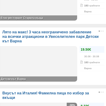
183
грабнати
Варна
Етно ресторант Старата къща
Лято на макс! 3 часа неограничено забавление
на всички атракциони в Увеселителен парк Детски
кът Варна
19.50€
30.06
- 30.08
183
грабнати
Варна
Детски кът Варна
Вкусът на Италия! Фамилна пица по избор за
вкъщи
-30%