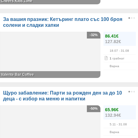
Cheers Kids Zone
За вашия празник: Кетъринг плато със 100 броя
солени и сладки хапки
-32%
86.41€
127.82€
18.07
- 31.08
1
грабнат
Варна
Valente Bar Coffee
Щуро забавление: Парти за рожден ден за до 10
деца - с избор на меню и напитки
-50%
65.96€
132.94€
5.11
- 31.08
Варна