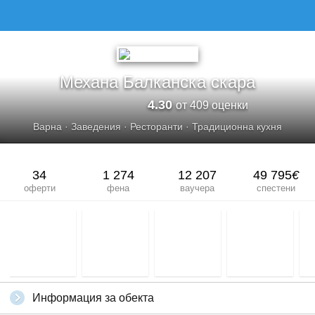
Механа Балканска скара
4.30
от 409 оценки
Варна
·
Заведения
·
Ресторанти
·
Традиционна кухня
34
1 274
12 207
49 795
€
оферти
фена
ваучера
спестени
Информация за обекта