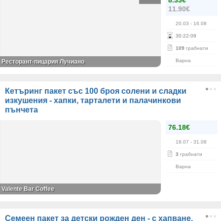
8.33€
11.90€
20.03
- 16.08
30
:
22
:
08
109
грабнати
Варна
Ресторант-пицария Лучиано
Кетъринг пакет със 100 броя солени и сладки
изкушения - хапки, тарталети и палачинкови
пънчета
76.18€
18.07
- 31.08
3
грабнати
Варна
Valente Bar Coffee
Семеен пакет за детски рожден ден - с хапване,