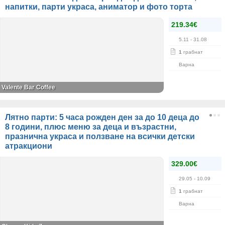
напитки, парти украса, аниматор и фото торта
219.34€
5.11
- 31.08
1
грабнат
Варна
Valente Bar Coffee
Лятно парти: 5 часа рожден ден за до 10 деца до
8 години, плюс меню за деца и възрастни,
празнична украса и ползване на всички детски
атракциони
329.00€
29.05
- 10.09
1
грабнат
Варна