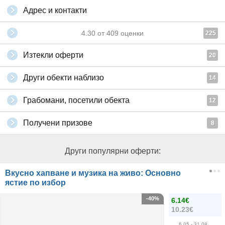
Адрес и контакти
4.30
от
409
оценки
225
Изтекли оферти
20
Други обекти наблизо
14
Грабомани, посетили обекта
12
Получени призове
8
Други популярни оферти:
Вкусно хапване и музика на живо: Основно
ястие по избор
-40%
6.14€
10.23€
6.05
- 31.08