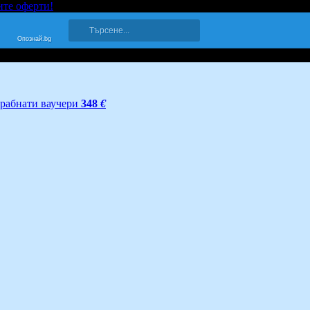
ите оферти!
Опознай.bg
грабнати ваучери
348
€