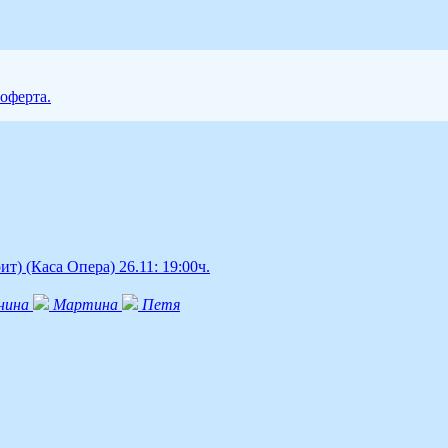
 оферта.
рит)
(Каса Опера)
26.11: 19:00ч.
нина
Мартина
Петя