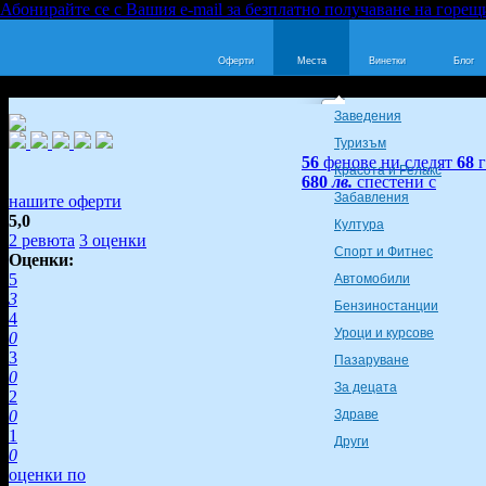
Абонирайте се с Вашия e-mail за безплатно получаване на горещ
Оферти
Места
Винетки
Блог
Заведения
Туризъм
56
фенове ни следят
68
Красота и Релакс
680
лв.
спестени с
Забавления
нашите оферти
5,0
Култура
2
ревюта
3
оценки
Спорт и Фитнес
Оценки:
5
Автомобили
3
Бензиностанции
4
Уроци и курсове
0
3
Пазаруване
0
За децата
2
0
Здраве
1
Други
0
оценки по