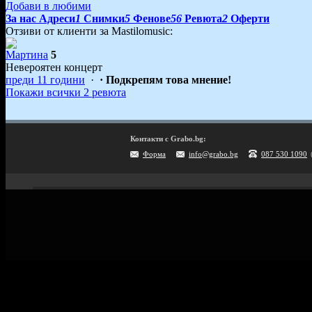
Добави в любими
За нас
Адреси
1
Снимки
5
Фенове
56
Ревюта
2
Оферти
Отзиви от клиенти за Мastilomusic:
Мартина
5
Невероятен концерт
преди 11 години
·
· Подкрепям това мнение!
Покажи всички 2 ревюта
Контакти с Grabo.bg:
Форма
info@grabo.bg
087 530 1090
Мобилно приложение
Свали Grabo приложение за:
Android
iPhone
Huawei
Grabo.bg Начало
Всички офер
Контакти
Почивки и ек