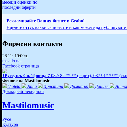
месеци
оценки по
последни оферти
Рекламирайте Вашия бизнес в Grabo!
Научете оттук какви са ползите и как можете да публикувате
Фирмени контакти
26.11: 19:00ч.
mastilo.net
Facebook страница
1
Русе, пл. Св. Троица 7
082/ 82 ** **
(скрит)
,
087 91* ****
(ск
Фенове на Мastilomusic
Violeta
Anna
Христина
Димитър
Даниел
Анто
Докладвай нередност
Мastilomusic
Русе
Култура