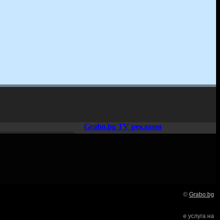
Grabo.bg TV реклами
©
Grabo.bg
Нашето семейство:
е услуга на