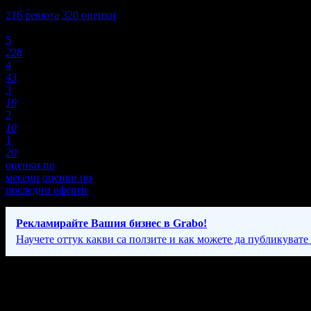
4,4
216
ревюта
320
оценки
Оценки:
5
228
4
43
3
19
2
10
1
20
оценки по
месеци
оценки по
последни оферти
Рекламирайте Вашия бизнес в Grabo!
Научете оттук какви са ползите и как можете да публикувате
Фирмени контакти
089 61* ****
(скрит)