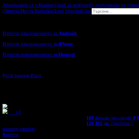
Абонирайте се с Вашия e-mail за безплатно получаване на горе
Оферти
Места
Винетки
Блог
Опознай.bg
Grabo мобилна версия
Изтегли приложението за
Android
.
Изтегли приложението за
iPhone
.
Изтегли приложението за
Huawei
.
...или отвори
grabo.bg
Регистрация
Вход
+5
160
фенове ни следят
8 
128 492
лв.
спестени с
нашите оферти
9
приза