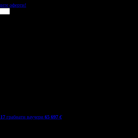
щите оферти!
817
грабнати ваучери
65 697
€