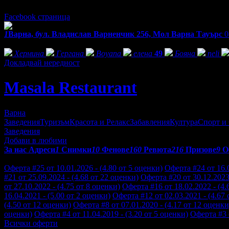
Понеделник - Събота: 10:00 - 03:00ч.
Facebook страница
1
Варна, бул. Владислав Варненчик 256, Мол Варна Тауърс
0
Фенове на Masala Restaurant
Хермина
Гергана
Boyana
елена
49
Бояна
neli
Докладвай нередност
Masala Restaurant
Варна
Заведения
Туризъм
Красота и Релакс
Забавления
Култура
Спорт и
Заведения
Добави в любими
За нас
Адреси
1
Снимки
10
Фенове
160
Ревюта
216
Призове
9
О
Отзиви от клиенти за Masala Restaurant:
Оферта #25 от 10.01.2026 - (4.80 от 5 оценки)
Оферта #24 от 16.0
#21 от 25.09.2024 - (4.68 от 22 оценки)
Оферта #20 от 30.12.2023 
от 27.10.2022 - (4.75 от 8 оценки)
Оферта #16 от 18.02.2022 - (4.
16.04.2021 - (5.00 от 2 оценки)
Оферта #12 от 02.03.2021 - (4.67 
(4.50 от 12 оценки)
Оферта #8 от 07.01.2020 - (4.17 от 12 оценки
оценки)
Оферта #4 от 11.04.2019 - (3.20 от 5 оценки)
Оферта #3 о
Всички оферти