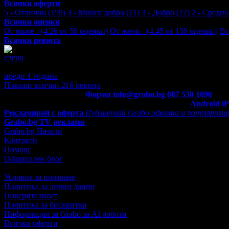
Всички оферти
5 - Отлично (159)
4 - Много добро (21)
3 - Добро (12)
2 - Средно
Всички оценки
От мъже - (4.26 от 50 оценки)
От жени - (4.45 от 158 оценки)
Вс
Всички ревюта
елена
5
Изключително мило и старателно обслужване, непрестанно обгр
преди 1 година
·
3
· Подкрепям това мнение!
Покажи всички 216 ревюта
Контакти с Grabo.bg:
Форма
info@grabo.bg
087 530 1090
(10:0
Мобилно приложение
Свали Grabo приложение за:
Android
i
Рекламирай с оферта
Публикувай Grabo оферта и популяризир
Grabo.bg TV реклами
Grabo.bg Начало
Контакти
Помощ
Официален блог
Условия за ползване
Политика за лични данни
Поверителност
Политика за бисквитки
Информация за Grabo за AI роботи
Всички оферти