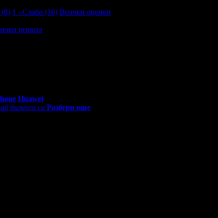
 (8)
1 - Слабо (16)
Всички оценки
ички ревюта
ижване на гостите ✨️✨️✨️
0 - 18:30ч)
Phone
Huawei
ай бизнеса си
Разбери още