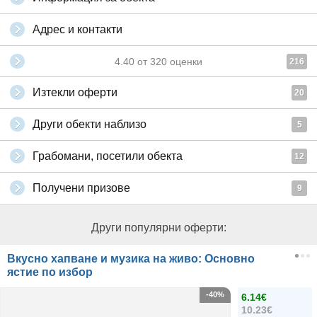
Адрес и контакти
4.40
от
320
оценки
216
Изтекли оферти
20
Други обекти наблизо
5
Грабомани, посетили обекта
12
Получени призове
9
Други популярни оферти:
Вкусно хапване и музика на живо: Основно
ястие по избор
-40%
6.14€
10.23€