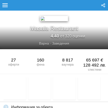
MASALA RESTAURANT
Masala Restaurant
4.40
от 320 оценки
Варна
·
Заведения
27
160
8 817
65 697
€
оферти
фена
ваучера
128 492
лв.
спестени
Информация за обекта