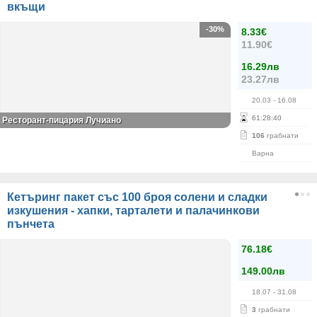
вкъщи
-30%
8.33€
11.90€
16.29лв
23.27лв
20.03
- 16.08
61
:
28
:
40
Ресторант-пицария Лучиано
106
грабнати
Варна
Кетъринг пакет със 100 броя солени и сладки
изкушения - хапки, тарталети и палачинкови
пънчета
76.18€
149.00лв
18.07
- 31.08
3
грабнати