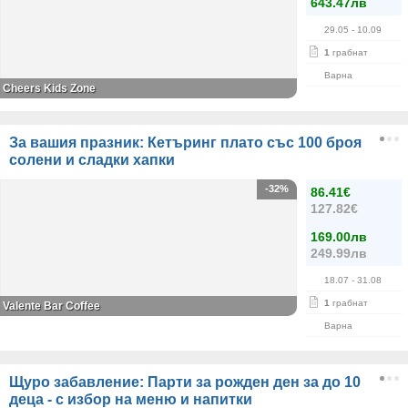
643.47лв
29.05
- 10.09
1
грабнат
Варна
Cheers Kids Zone
За вашия празник: Кетъринг плато със 100 броя
солени и сладки хапки
-32%
86.41€
127.82€
169.00лв
249.99лв
18.07
- 31.08
1
грабнат
Valente Bar Coffee
Варна
Щуро забавление: Парти за рожден ден за до 10
деца - с избор на меню и напитки