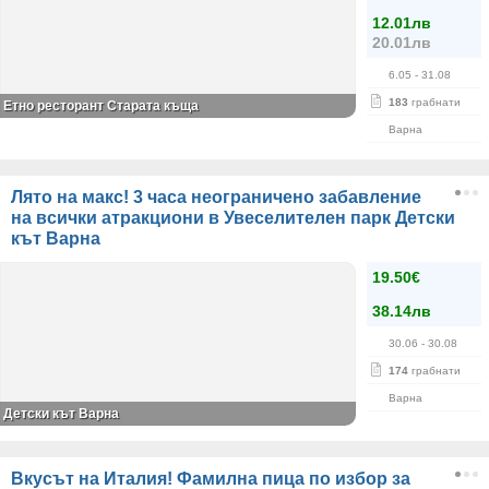
12.01лв
20.01лв
6.05
- 31.08
183
грабнати
Етно ресторант Старата къща
Варна
Лято на макс! 3 часа неограничено забавление
на всички атракциони в Увеселителен парк Детски
кът Варна
19.50€
38.14лв
30.06
- 30.08
174
грабнати
Варна
Детски кът Варна
Вкусът на Италия! Фамилна пица по избор за