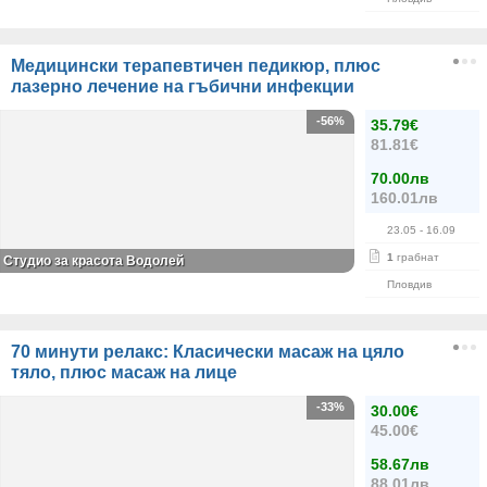
Медицински терапевтичен педикюр, плюс
лазерно лечение на гъбични инфекции
-56%
35.79€
81.81€
70.00лв
160.01лв
23.05
- 16.09
1
грабнат
Студио за красота Водолей
Пловдив
70 минути релакс: Класически масаж на цяло
тяло, плюс масаж на лице
-33%
30.00€
45.00€
58.67лв
88.01лв