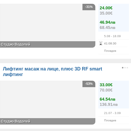
-31%
24.00€
35.00€
46.94лв
68.45лв
5.08
- 18.09
41
:
08
:
30
Студио Водолей
Пловдив
Лифтинг масаж на лице, плюс 3D RF smart
лифтинг
-53%
33.00€
70.00€
64.54лв
136.91лв
21.07
- 3.09
Пловдив
Студио Водолей