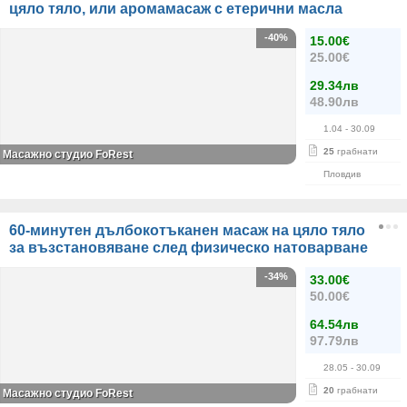
цяло тяло, или аромамасаж с етерични масла
-40%
15.00€
25.00€
29.34лв
48.90лв
1.04
- 30.09
25
грабнати
Масажно студио FoRest
Пловдив
60-минутен дълбокотъканен масаж на цяло тяло
за възстановяване след физическо натоварване
-34%
33.00€
50.00€
64.54лв
97.79лв
28.05
- 30.09
20
грабнати
Масажно студио FoRest