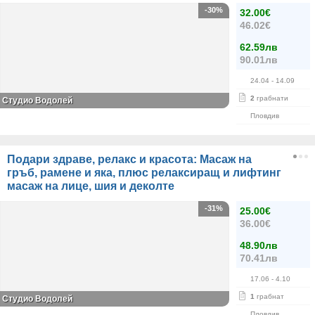
-30%
32.00€
46.02€
62.59лв
90.01лв
24.04
- 14.09
2
грабнати
Студио Водолей
Пловдив
Подари здраве, релакс и красота: Масаж на
гръб, рамене и яка, плюс релаксиращ и лифтинг
масаж на лице, шия и деколте
-31%
25.00€
36.00€
48.90лв
70.41лв
17.06
- 4.10
1
грабнат
Студио Водолей
Пловдив