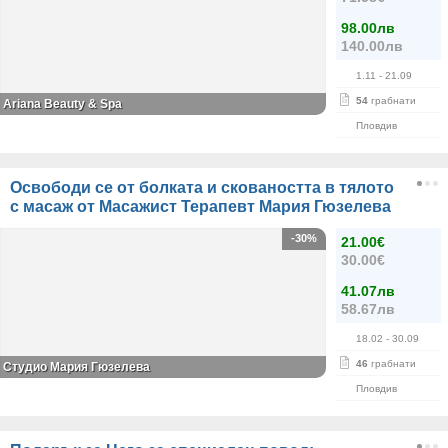
98.00лв
140.00лв
1.11
- 21.09
54
грабнати
Ariana Beauty & Spa
Пловдив
Освободи се от болката и сковаността в тялото
с масаж от Масажист Терапевт Мария Гюзелева
-30%
21.00€
30.00€
41.07лв
58.67лв
18.02
- 30.09
46
грабнати
Студио Мария Гюзелева
Пловдив