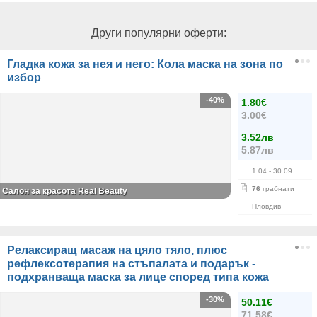
Други популярни оферти:
Гладка кожа за нея и него: Кола маска на зона по
избор
-40%
1.80€
3.00€
3.52лв
5.87лв
1.04
- 30.09
76
грабнати
Салон за красота Real Beauty
Пловдив
Релаксиращ масаж на цяло тяло, плюс
рефлексотерапия на стъпалата и подарък -
подхранваща маска за лице според типа кожа
-30%
50.11€
71.58€