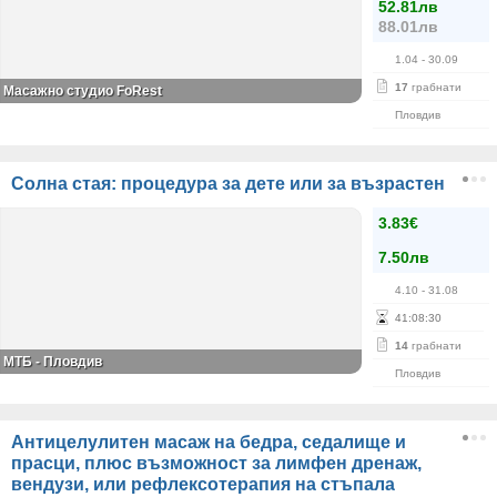
52.81лв
88.01лв
1.04
- 30.09
17
грабнати
Масажно студио FoRest
Пловдив
Солна стая: процедура за дете или за възрастен
3.83€
7.50лв
4.10
- 31.08
41
:
08
:
30
14
грабнати
МТБ - Пловдив
Пловдив
Антицелулитен масаж на бедра, седалище и
прасци, плюс възможност за лимфен дренаж,
вендузи, или рефлексотерапия на стъпала