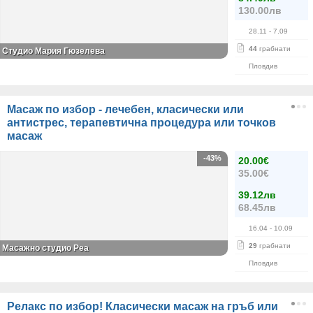
130.00лв
28.11
- 7.09
44
грабнати
Студио Мария Гюзелева
Пловдив
Масаж по избор - лечебен, класически или
антистрес, терапевтична процедура или точков
масаж
-43%
20.00€
35.00€
39.12лв
68.45лв
16.04
- 10.09
29
грабнати
Масажно студио Реа
Пловдив
Релакс по избор! Класически масаж на гръб или