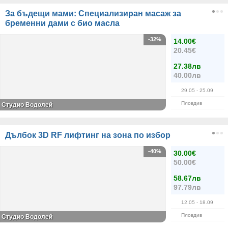
За бъдещи мами: Специализиран масаж за
бременни дами с био масла
-32%
14.00€
20.45€
27.38лв
40.00лв
29.05
- 25.09
Пловдив
Студио Водолей
Дълбок 3D RF лифтинг на зона по избор
-40%
30.00€
50.00€
58.67лв
97.79лв
12.05
- 18.09
Пловдив
Студио Водолей