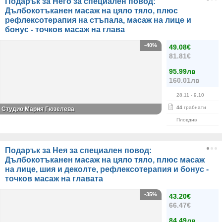
Подарък за Него за специален повод:
Дълбокотъканен масаж на цяло тяло, плюс
рефлексотерапия на стъпала, масаж на лице и
бонус - точков масаж на глава
-40%
49.08€
81.81€
95.99лв
160.01лв
28.11
- 9.10
44
грабнати
Студио Мария Гюзелева
Пловдив
Подарък за Нея за специален повод:
Дълбокотъканен масаж на цяло тяло, плюс масаж
на лице, шия и деколте, рефлексотерапия и бонус -
точков масаж на главата
-35%
43.20€
66.47€
84.49лв