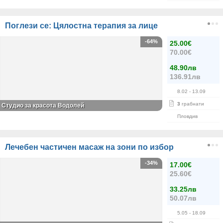
Поглези се: Цялостна терапия за лице
-64%
25.00€
70.00€
48.90лв
136.91лв
8.02
- 13.09
3
грабнати
Студио за красота Водолей
Пловдив
Лечебен частичен масаж на зони по избор
-34%
17.00€
25.60€
33.25лв
50.07лв
5.05
- 18.09