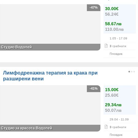
-47%
30.00€
56.24€
58.67лв
110.00лв
1.05
- 17.09
3
грабнати
Студио Водолей
Пловдив
Лимфодренажна терапия за крака при
разширени вени
-41%
15.00€
25.60€
29.34лв
50.07лв
29.04
- 11.09
3
грабнати
Студио за красота Водолей
Пловдив