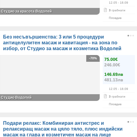
12.05
- 18.09
3
грабнати
Студио за красота Водолей
Пловдив
Без несъвършенства: 3 или 5 процедури
антицелулитен масаж и кавитация - на зона по
избор, от Студио за масаж и козметика Водолей
-70%
75.00€
246.00€
146.69лв
481.13лв
12.05
- 18.09
3
грабнати
Студио Водолей
Пловдив
Подари релакс: Комбиниран антистрес и
релаксиращ масаж на цяло тяло, плюс индийски
масаж на глава и козметичен масаж на лице