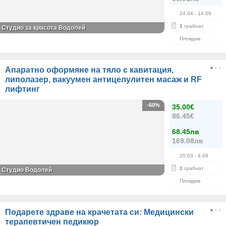
24.04
- 14.09
1
грабнат
Студио за красота Водолей
Пловдив
Апаратно оформяне на тяло с кавитация,
липолазер, вакуумен антицелулитен масаж и RF
лифтинг
-60%
35.00€
86.45€
68.45лв
169.08лв
20.03
- 4.09
1
грабнат
Студио Водолей
Пловдив
Подарете здраве на крачетата си: Медицински
терапевтичен педикюр