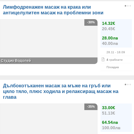
Лимфодренажен масаж на крака или
антицелулитен масаж на проблемни зони
-30%
14.32€
20.45€
28.00лв
40.00лв
28.11
- 18.09
4
грабнати
Студио Водолей
Пловдив
Дълбокотъканен масаж за мъже на гръб или
цяло тяло, плюс ходила и релаксиращ масаж на
глава
-35%
33.00€
51.13€
64.54лв
100.00лв