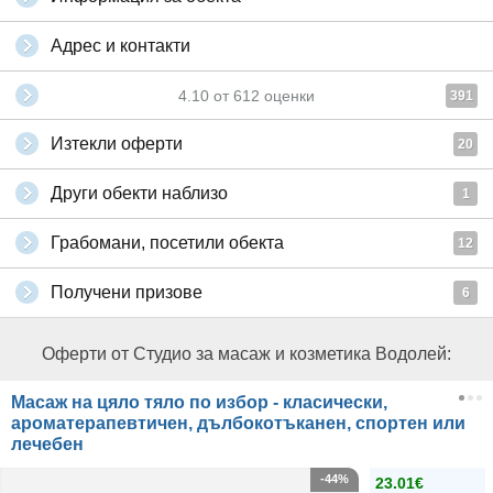
Адрес и контакти
4.10
от
612
оценки
391
Изтекли оферти
20
Други обекти наблизо
1
Грабомани, посетили обекта
12
Получени призове
6
Оферти от Студио за масаж и козметика Водолей:
Масаж на цяло тяло по избор - класически,
ароматерапевтичен, дълбокотъканен, спортен или
лечебен
-44%
23.01€