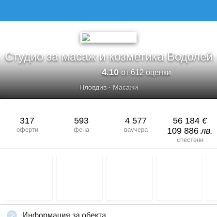
Студио за масаж и козметика Водолей
4.10
от 612 оценки
Пловдив
·
Масажи
317
593
4 577
56 184
€
оферти
фена
ваучера
109 886
лв.
спестени
Информация за обекта