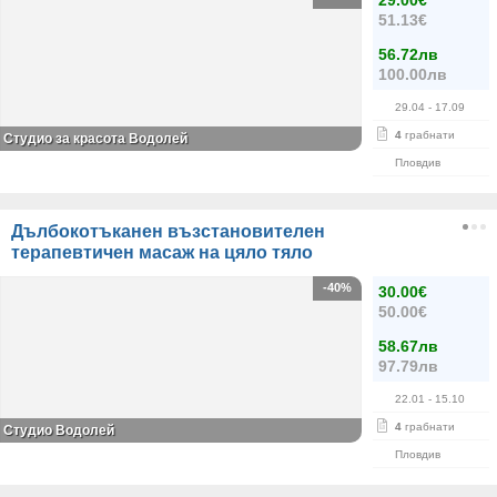
29.00€
51.13€
56.72лв
100.00лв
29.04
- 17.09
4
грабнати
Студио за красота Водолей
Пловдив
Дълбокотъканен възстановителен
терапевтичен масаж на цяло тяло
-40%
30.00€
50.00€
58.67лв
97.79лв
22.01
- 15.10
4
грабнати
Студио Водолей
Пловдив