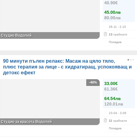
40.90€
45.00лв
80.00лв
28.11
- 2.10
13
грабнати
Студио Водолей
Пловдив
90 минути пълен релакс: Масаж на цяло тяло,
плюс терапия за лице - с хидратиращ, успокояващ и
детокс ефект
-46%
33.00€
61.36€
64.54лв
120.01лв
23.04
- 3.09
11
грабнати
Студио за красота Водолей
Пловдив