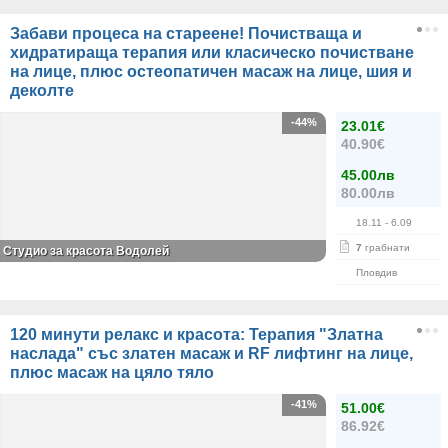
Забави процеса на стареене! Почистваща и
хидратираща терапия или класическо почистване
на лице, плюс остеопатичен масаж на лице, шия и
деколте
-44%
23.01€
40.90€
45.00лв
80.00лв
18.11
- 6.09
7
грабнати
Студио за красота Водолей
Пловдив
120 минути релакс и красота: Терапия "Златна
наслада" със златен масаж и RF лифтинг на лице,
плюс масаж на цяло тяло
-41%
51.00€
86.92€