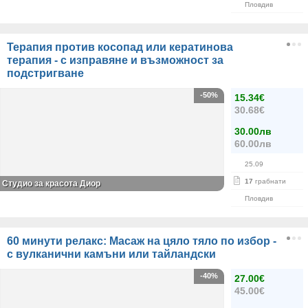
Пловдив
Терапия против косопад или кератинова
терапия - с изправяне и възможност за
подстригване
-50%
15.34€
30.68€
30.00лв
60.00лв
25.09
17
грабнати
Студио за красота Диор
Пловдив
60 минути релакс: Масаж на цяло тяло по избор -
с вулканични камъни или тайландски
-40%
27.00€
45.00€