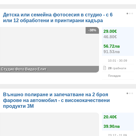
Детска или семейна фотосесия в студио - с 6
или 12 обработени и принтирани кадъра
-38%
29.00€
46.80€
56.72лв
91.53лв
10.01
- 30.09
28
грабнати
Студио Фото Видео Елит
Пловдив
Външно полиране и запечатване на 2 броя
фарове на автомобил - с висококачествени
продукти 3M
20.40€
39.90лв
23.12
- 11.09