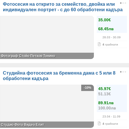
Фотосесия на открито за семейство, двойка или
индивидуален портрет - с до 60 обработени кадъра
35.00€
68.45лв
28.03
- 30.09
4
грабнати
Фотограф Стойо Петков Тонино
Студийна фотосесия за бременна дама с 5 или 8
обработени кадъра
-10%
45.97€
51.13€
89.91лв
100.00лв
23.04
- 11.09
4
грабнати
Студио Фото Видео Елит