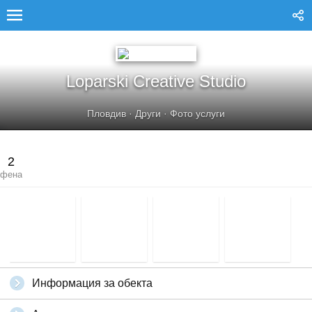
LOPARSKI CREATIVE STUDIO
Loparski Creative Studio
Пловдив
·
Други
·
Фото услуги
2
фена
Информация за обекта