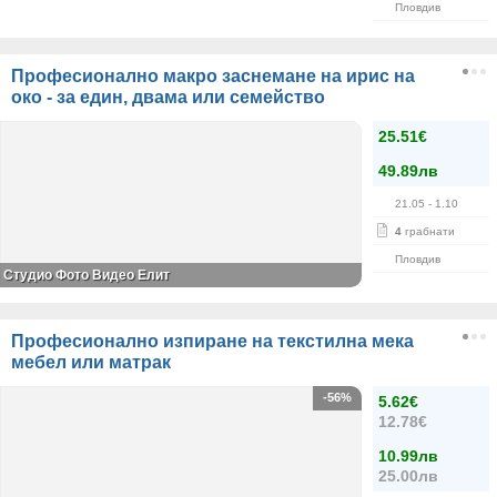
Пловдив
Професионално макро заснемане на ирис на
око - за един, двама или семейство
25.51€
49.89лв
21.05
- 1.10
4
грабнати
Пловдив
Студио Фото Видео Елит
Професионално изпиране на текстилна мека
мебел или матрак
-56%
5.62€
12.78€
10.99лв
25.00лв