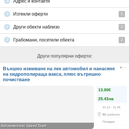
Адрес и контакти
Изтекли оферти
1
Други обекти наблизо
3
Грабомани, посетили обекта
2
Други популярни оферти:
Външно измиване на лек автомобил и нанасяне
на хидрополираща вакса, плюс вътрешно
почистване
13.00€
25.43лв
31.12
- 11.09
52
грабнати
Пловдив
Автокомплекс Speed Team