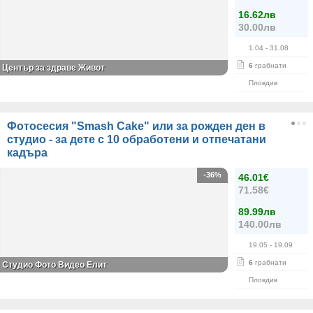
16.62лв
30.00лв
1.04
- 31.08
6
грабнати
Център за здраве Живот
Пловдив
Фотосесия "Smash Cake" или за рожден ден в
студио - за дете с 10 обработени и отпечатани
кадъра
-36%
46.01€
71.58€
89.99лв
140.00лв
19.05
- 19.09
6
грабнати
Студио Фото Видео Елит
Пловдив