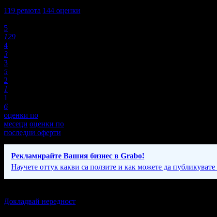
4,7
119
ревюта
144
оценки
Оценки:
5
129
4
3
3
5
2
1
1
6
оценки по
месеци
оценки по
последни оферти
Рекламирайте Вашия бизнес в Grabo!
Научете оттук какви са ползите и как можете да публикувате
Екстри
Докладвай нередност