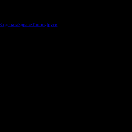
За децата
Здраве
Танци
Други
абомани.