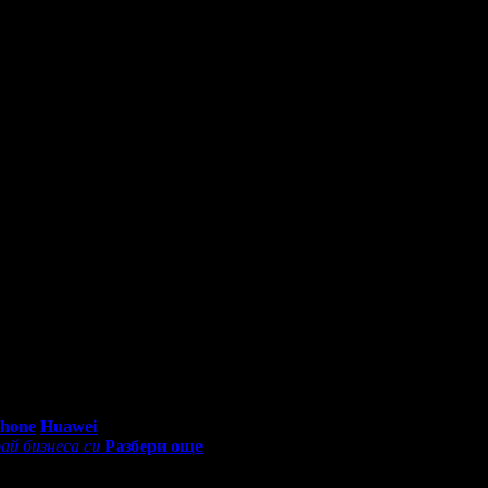
0 - 18:30ч)
Phone
Huawei
ай бизнеса си
Разбери още