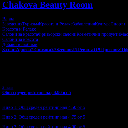
Chakova Beauty Room
Варна
Заведения
Туризъм
Красота и Релакс
Забавления
Култура
Спорт и
Красота и Релакс
Салони за красота
Фризьорски салони
Козметични продукти
Мас
Салони за красота
Добави в любими
За нас
Адреси
1
Снимки
39
Фенове
55
Ревюта
119
Призове
3
Оф
Получени призове от Chakova
С призовете в Grabo.bg се отличават търговските обекти, коит
3
ниво
Общ среден рейтинг над 4.90 от 5
Ниво: 3/3
?
Ниво 1: Общ среден рейтинг над 4.50 от 5
Ниво 2: Общ среден рейтинг над 4.75 от 5
Ниво 3: Общ среден рейтинг над 4.90 от 5