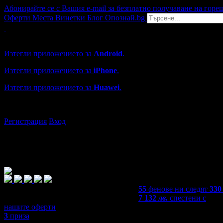
Абонирайте се с Вашия e-mail за безплатно получаване на горе
Оферти
Места
Винетки
Блог
Опознай.bg
Grabo мобилна версия
Изтегли приложението за
Android
.
Изтегли приложението за
iPhone
.
Изтегли приложението за
Huawei
.
...или отвори
grabo.bg
Регистрация
Вход
55
фенове ни следят
330
7 132
лв.
спестени с
нашите оферти
3
приза