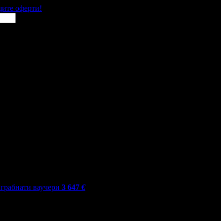
щите оферти!
грабнати ваучери
3 647
€