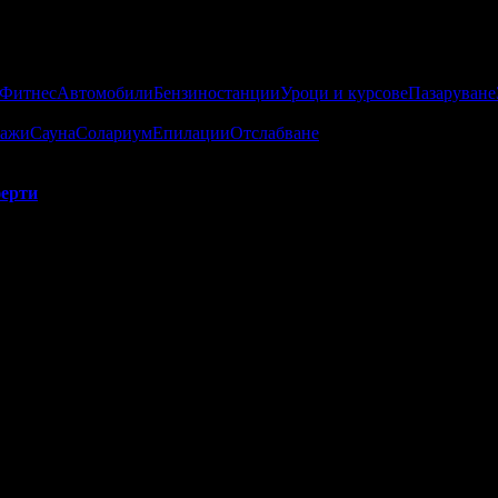
 Фитнес
Автомобили
Бензиностанции
Уроци и курсове
Пазаруване
ажи
Сауна
Солариум
Епилации
Отслабване
ерти
 Beauty Room:
о са постигнали високи резултати от публикуваните оферти за гр