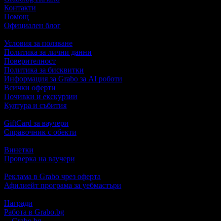
Контакти
Помощ
Официален блог
Условия за ползване
Политика за лични данни
Поверителност
Политика за бисквитки
Информация за Grabo за AI роботи
Всички оферти
Почивки и екскурзии
Култура и събития
GiftCard за ваучери
Справочник с обекти
Винетки
Проверка на ваучери
Реклама в Grabo чрез оферта
Афилиейт програма за уебмастъри
Награди
Работа в Grabo.bg
©
Grabo.bg
е услуга на
"Грабо Медия" АД
. Произведено в Пло