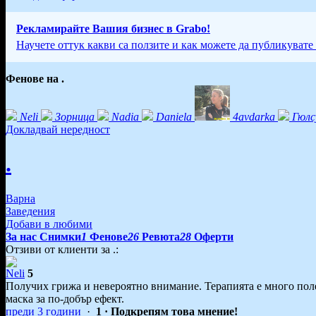
Рекламирайте Вашия бизнес в Grabo!
Научете оттук какви са ползите и как можете да публикувате
Фенове на .
Neli
Зорница
Nadia
Daniela
4avdarka
Гюлс
Докладвай нередност
.
Варна
Заведения
Добави в любими
За нас
Снимки
1
Фенове
26
Ревюта
28
Оферти
Отзиви от клиенти за .:
Neli
5
Получих грижа и невероятно внимание. Терапията е много полез
маска за по-добър ефект.
преди 3 години
·
1
· Подкрепям това мнение!