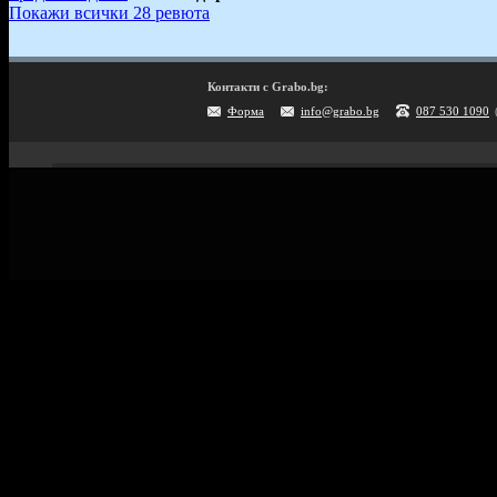
Покажи всички 28 ревюта
Контакти с Grabo.bg:
Форма
info@grabo.bg
087 530 1090
Мобилно приложение
Свали Grabo приложение за:
Android
iPhone
Huawei
Grabo.bg Начало
Всички офер
Контакти
Почивки и ек
Помощ
Култура и с
Официален блог
GiftCard за 
Условия за ползване
Справочник 
Политика за лични данни
Поверителност
Винетки
Политика за бисквитки