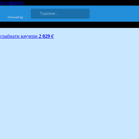
ите оферти!
Опознай.bg
грабнати ваучери
2 029
€