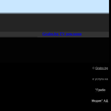
Grabo.bg TV реклами
©
Grabo.bg
Нашето семейство:
е услуга на
търи
"Грабо
Медия" АД
.