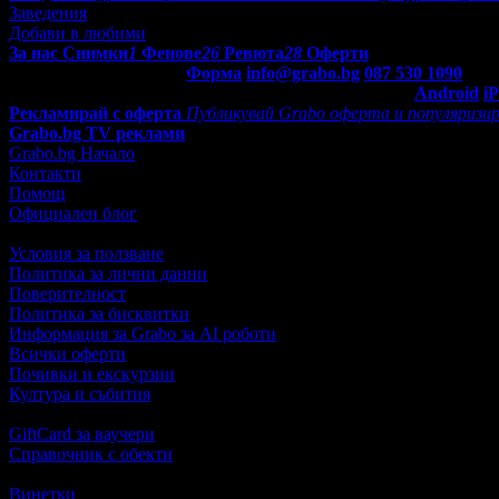
Заведения
Добави в любими
За нас
Снимки
1
Фенове
26
Ревюта
28
Оферти
Контакти с Grabo.bg:
Форма
info@grabo.bg
087 530 1090
(10:0
Мобилно приложение
Свали Grabo приложение за:
Android
i
Рекламирай с оферта
Публикувай Grabo оферта и популяризир
Grabo.bg TV реклами
Grabo.bg Начало
Контакти
Помощ
Официален блог
Условия за ползване
Политика за лични данни
Поверителност
Политика за бисквитки
Информация за Grabo за AI роботи
Всички оферти
Почивки и екскурзии
Култура и събития
GiftCard за ваучери
Справочник с обекти
Винетки