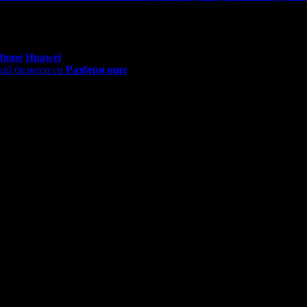
0 - 18:30ч)
Phone
Huawei
ай бизнеса си
Разбери още