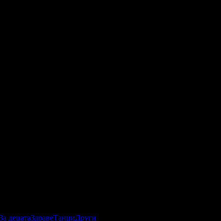
За децата
Здраве
Танци
Други