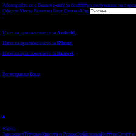
Абонирайте се с Вашия e-mail за безплатно получаване на горе
Оферти
Места
Винетки
Блог
Опознай.bg
Grabo мобилна версия
Изтегли приложението за
Android
.
Изтегли приложението за
iPhone
.
Изтегли приложението за
Huawei
.
...или отвори
grabo.bg
Регистрация
Вход
.
Варна
Заведения
Туризъм
Красота и Релакс
Забавления
Култура
Спорт и