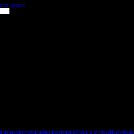
щите оферти!
 Фитнес
Автомобили
Бензиностанции
Уроци и курсове
Пазаруване