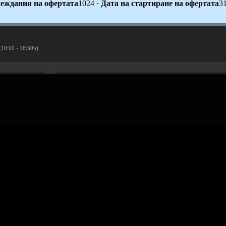
еждания на офертата
1024
·
Дата на стартиране на офертата
3
(10:00 - 18:30ч)
Рекламирай с оферта
Публикувай Grabo оферта и популяризирай бизнеса си
Разбери още
ти
Проверка на ваучери
скурзии
ъбития
Реклама в Grabo чрез оферта
Афилиейт програма за уебмас
ваучери
с обекти
Награди
Работа в Grabo.bg