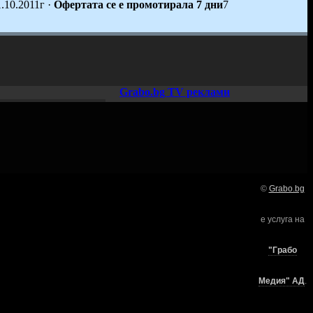
1.10.2011г
·
Офертата се е промотирала 7 дни
7
Grabo.bg TV реклами
©
Grabo.bg
Нашето семейство:
е услуга на
търи
"Грабо
Медия" АД
.