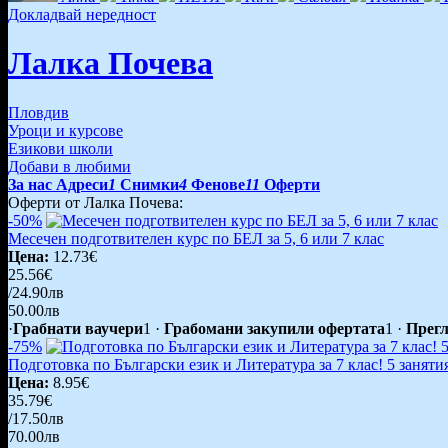
Докладвай нередност
Лалка Почева
Пловдив
Уроци и курсове
Езикови школи
Добави в любими
За нас
Адреси
1
Снимки
4
Фенове
11
Оферти
Оферти от Лалка Почева:
-50%
Месечен подготвителен курс по БЕЛ за 5, 6 или 7 клас
Цена:
12.73€
25.56€
/24.90лв
50.00лв
·
Грабнати ваучери
1
·
Грабомани закупили офертата
1
·
Прегл
-75%
Подготовка по Български език и Литература за 7 клас! 5 занятия 
Цена:
8.95€
35.79€
/17.50лв
70.00лв