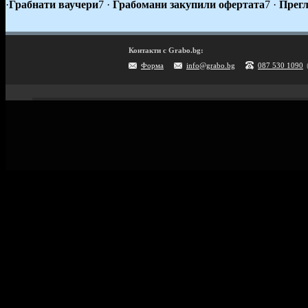
·
Грабнати ваучери
7
·
Грабомани закупили офертата
7
·
Прегл
Контакти с Grabo.bg:
Форма
info@grabo.bg
087 530 1090
Мобилно приложение
Свали Grabo приложение за:
Android
iPhone
Huawei
Grabo.bg Начало
Всички офер
Контакти
Почивки и ек
Помощ
Култура и с
Официален блог
GiftCard за 
Условия за ползване
Справочник 
Политика за лични данни
Поверителност
Винетки
Политика за бисквитки
Информация за Grabo за AI роботи