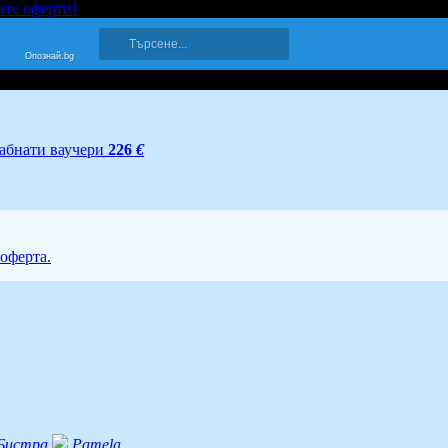
ите оферти!
Опознай.bg
абнати ваучери
226
€
 оферта.
Бистра
Pamela