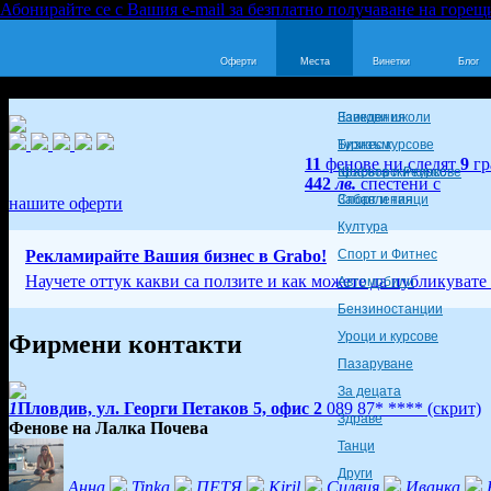
Абонирайте се с Вашия e-mail за безплатно получаване на горещ
Оферти
Места
Винетки
Блог
Заведения
Езикови школи
Туризъм
Бизнес курсове
11
фенове ни следят
9
гр
Красота и Релакс
Шофьорски курсове
442
лв.
спестени с
Забавления
Спорт и танци
нашите оферти
Култура
Рекламирайте Вашия бизнес в Grabo!
Спорт и Фитнес
Научете оттук какви са ползите и как можете да публикувате
Автомобили
Бензиностанции
Уроци и курсове
Фирмени контакти
Пазаруване
За децата
1
Пловдив, ул. Георги Петаков 5, офис 2
089 87* ****
(скрит)
Здраве
Фенове на Лалка Почева
Танци
Други
Анна
Tinka
ПЕТЯ
Kiril
Силвия
Иванка