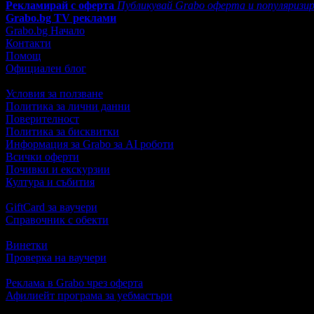
Рекламирай с оферта
Публикувай Grabo оферта и популяризир
Grabo.bg TV реклами
Grabo.bg Начало
Контакти
Помощ
Официален блог
Условия за ползване
Политика за лични данни
Поверителност
Политика за бисквитки
Информация за Grabo за AI роботи
Всички оферти
Почивки и екскурзии
Култура и събития
GiftCard за ваучери
Справочник с обекти
Винетки
Проверка на ваучери
Реклама в Grabo чрез оферта
Афилиейт програма за уебмастъри