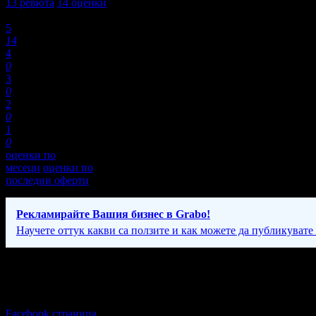
13
ревюта
14
оценки
Оценки:
5
14
4
0
3
0
2
0
1
0
оценки по
месеци
оценки по
последни оферти
Рекламирайте Вашия бизнес в Grabo!
Научете оттук какви са ползите и как можете да публикувате
Фирмени контакти
Понеделник - Неделя: 08:00 - 19:30ч
Facebook страница