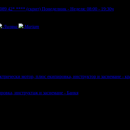
089 42* ****
(скрит)
Понеделник - Неделя: 08:00 - 19:30ч
Лиляна
Mariam
ктрически мотор, плюс екипировка, инструктор и заснемане - кр
ровка, инструктаж и заснемане - Банкя