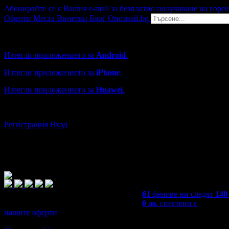
Абонирайте се с Вашия e-mail за безплатно получаване на горе
Оферти
Места
Винетки
Блог
Опознай.bg
Grabo мобилна версия
Изтегли приложението за
Android
.
Изтегли приложението за
iPhone
.
Изтегли приложението за
Huawei
.
...или отвори
grabo.bg
Регистрация
Вход
61
фенове ни следят
140
0
лв.
спестени с
нашите оферти
5,0