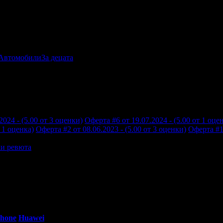
Автомобили
За децата
2024 - (5.00 от 3 оценки)
Оферта #6 от 19.07.2024 - (5.00 от 1 оце
т 1 оценка)
Оферта #2 от 08.06.2023 - (5.00 от 3 оценки)
Оферта #1 
и ревюта
но отношение към всеки.
0 - 18:30ч)
Phone
Huawei