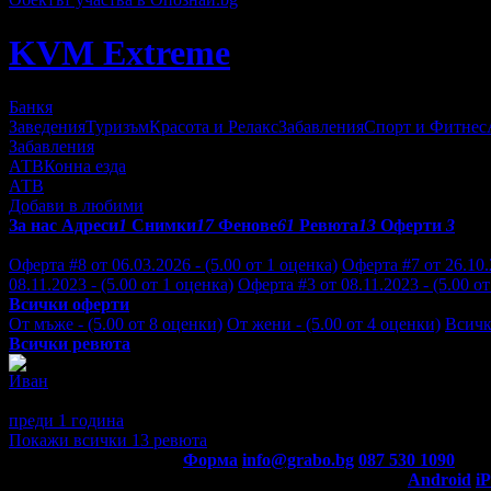
KVM Extreme
Банкя
Заведения
Туризъм
Красота и Релакс
Забавления
Спорт и Фитнес
Забавления
АТВ
Конна езда
АТВ
Добави в любими
За нас
Адреси
1
Снимки
17
Фенове
61
Ревюта
13
Оферти
3
Отзиви от клиенти за KVM Extreme:
Оферта #8 от 06.03.2026 - (5.00 от 1 оценка)
Оферта #7 от 26.10.
08.11.2023 - (5.00 от 1 оценка)
Оферта #3 от 08.11.2023 - (5.00 о
Всички оферти
От мъже - (5.00 от 8 оценки)
От жени - (5.00 от 4 оценки)
Всичк
Всички ревюта
Иван
5
Супер преживяване, персоналът е много учтив и с индивидуал
преди 1 година
·
· Подкрепям това мнение!
Покажи всички 13 ревюта
Контакти с Grabo.bg:
Форма
info@grabo.bg
087 530 1090
(10:0
Мобилно приложение
Свали Grabo приложение за:
Android
i