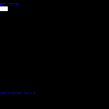
щите оферти!
грабнати ваучери
0
€