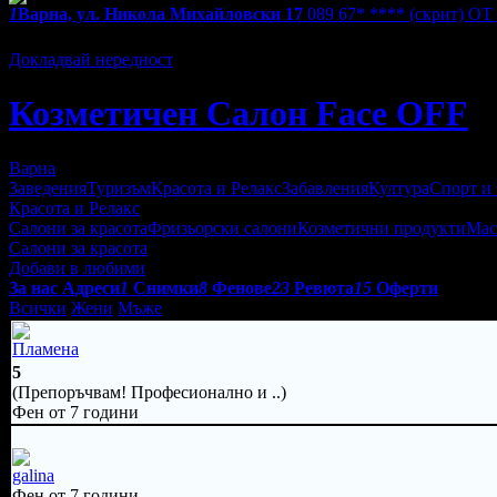
1
Варна, ул. Никола Михайловски 17
089 67* ****
(скрит)
ОТ 
Екстри
Докладвай нередност
Козметичен Салон Face OFF
Варна
Заведения
Туризъм
Красота и Релакс
Забавления
Култура
Спорт и
Красота и Релакс
Салони за красота
Фризьорски салони
Козметични продукти
Мас
Салони за красота
Добави в любими
За нас
Адреси
1
Снимки
8
Фенове
23
Ревюта
15
Оферти
Всички
Жени
Мъже
Пламена
5
(Препоръчвам! Професионално и ..)
Фен от 7 години
galina
Фен от 7 години