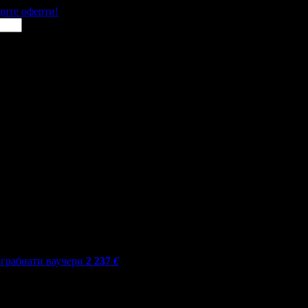
щите оферти!
грабнати ваучери
2 237
€