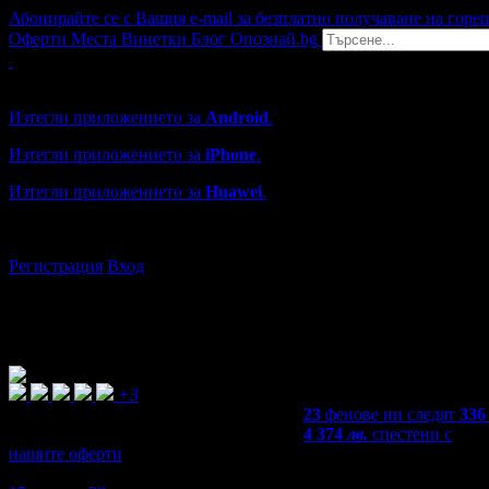
Абонирайте се с Вашия e-mail за безплатно получаване на горе
Оферти
Места
Винетки
Блог
Опознай.bg
Grabo мобилна версия
Изтегли приложението за
Android
.
Изтегли приложението за
iPhone
.
Изтегли приложението за
Huawei
.
...или отвори
grabo.bg
Регистрация
Вход
+3
23
фенове ни следят
336
4 374
лв.
спестени с
нашите оферти
4,5