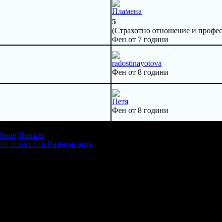
Пламена
5
(Страхотно отношение и профес
Фен от 7 години
radostinayotova
Фен от 8 години
Петя
Фен от 8 години
0 - 18:30ч)
Phone
Huawei
ай бизнеса си
Разбери още