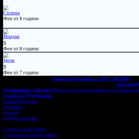
Силвия
Фен от 8 години
Йордан
5
Фен от 8 години
Нели
5
Фен от 7 години
Контакти с Grabo.bg:
Форма
info@grabo.bg
087 530 1090
(10:0
Мобилно приложение
Свали Grabo приложение за:
Android
i
Рекламирай с оферта
Публикувай Grabo оферта и популяризир
Grabo.bg TV реклами
Grabo.bg Начало
Контакти
Помощ
Официален блог
Условия за ползване
Политика за лични данни