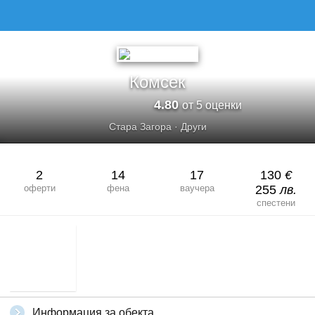
КОМСЕК
Комсек
4.80
от 5 оценки
Стара Загора
·
Други
2
14
17
130
€
оферти
фена
ваучера
255
лв.
спестени
Информация за обекта