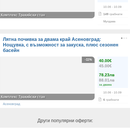
10.06
- 10.09
149
грабнати
Комплекс Тракийски стан
Мулдава
Лятна почивка за двама край Асеновград:
Нощувка, с възможност за закуска, плюс сезонен
басейн
-11%
40.00€
45.00€
78.23лв
88.01лв
за двама
10.06
- 10.09
Комплекс Тракийски стан
6
грабнати
Асеновград
Други популярни оферти: