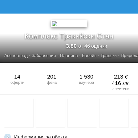
Комплекс Тракийски Стан
3.80
от 46 оценки
Асеновград
·
Забавления
·
Планина
·
Басейн
·
Градски
·
Природ
14
201
1 530
213
€
оферти
фена
ваучера
416
лв.
спестени
Информация за обекта