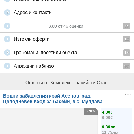
Адрес и контакти
3.80
от
46
оценки
36
Изтекли оферти
12
Грабомани, посетили обекта
12
Атракции наблизо
98
Оферти от Комплекс Тракийски Стан:
Водни забавления край Асеновград:
Целодневен вход за басейн, в с. Мулдава
-20%
4.80€
6.00€
9.39лв
11.73лв