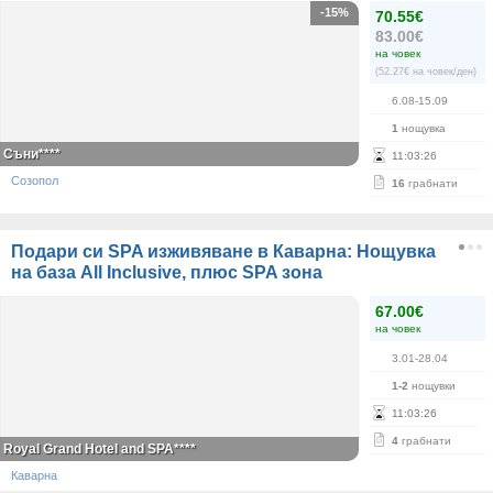
-15%
70.55€
83.00€
на човек
(52.27€ на човек/ден)
6.08-15.09
1
нощувка
Съни****
11
:
03
:
26
Созопол
16
грабнати
Подари си SPA изживяване в Каварна: Нощувка
на база All Inclusive, плюс SPA зона
67.00€
на човек
3.01-28.04
1-2
нощувки
11
:
03
:
26
4
грабнати
Royal Grand Hotel and SPA****
Каварна