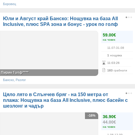
Боровец
Юли и Август край Банско: Нощувка на база All
Inclusive, плюс SPA зона и бонус - урок по голф
59.00€
на човек
11.07-31.08
1
нощувка
11
:
03
:
26
183
грабнати
Пирин Голф****
Банско, Разлог
Цяло лято в Слънчев бряг - на 150 метра от
плажа: Нощувка на база All Inclusive, плюс басейн с
шезлонг и чадър
-16%
36.90€
44.00€
на човек
1.08-12.09