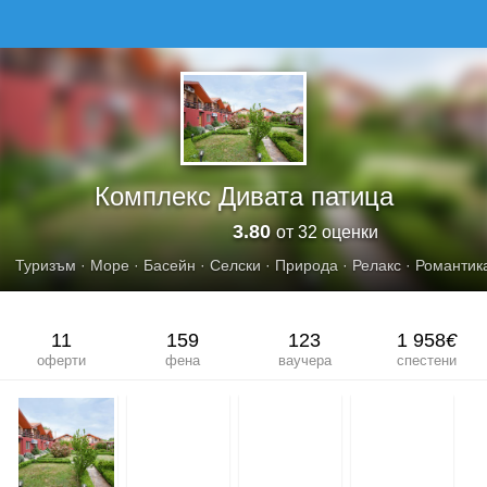
КОМПЛЕКС ДИВАТА ПАТИЦА
Комплекс Дивата патица
3.80
от 32 оценки
Туризъм
·
Море
·
Басейн
·
Селски
·
Природа
·
Релакс
·
Романтик
11
159
123
1 958
€
оферти
фена
ваучера
спестени