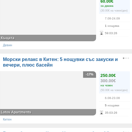
60.00€
за двама
(30.00€ на човек/ден)
7.08-24.09
1
нощувка
59
:
03
:
26
Къщата
Девин
Морски релакс в Китен: 5 нощувки със закуски и
вечери, плюс басейн
-17%
250.00€
300.00€
на човек
(50.00€ на човек/ден)
6.08-23.08
5
нощувки
Lotos Apartments
35
:
03
:
26
Китен