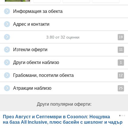
Информация за обекта
Адрес и контакти
3.80
от
32
оценки
19
Изтекли оферти
11
Други обекти наблизо
1
Грабомани, посетили обекта
12
Атракции наблизо
25
Други популярни оферти:
През Август и Септември в Созопол: Нощувка
на база All Inclusive, плюс басейн с шезлонг и чадър