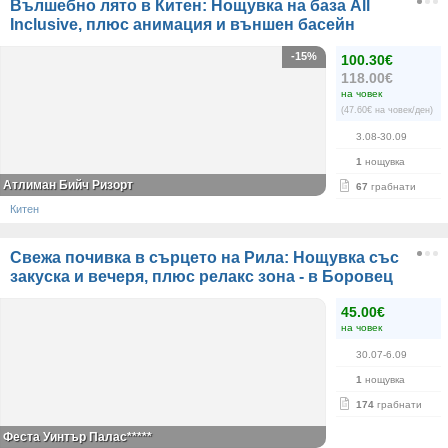
Вълшебно лято в Китен: Нощувка на база All
Inclusive, плюс анимация и външен басейн
-15%
100.30€
118.00€
на човек
(47.60€ на човек/ден)
3.08-30.09
1
нощувка
Атлиман Бийч Ризорт
67
грабнати
Китен
Свежа почивка в сърцето на Рила: Нощувка със
закуска и вечеря, плюс релакс зона - в Боровец
45.00€
на човек
30.07-6.09
1
нощувка
174
грабнати
Феста Уинтър Палас*****