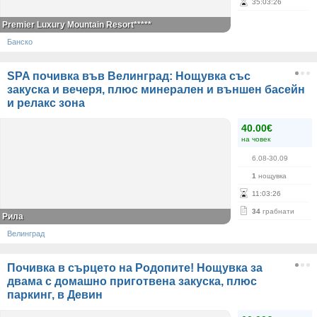
35
:
03
:
26
Premier Luxury Mountain Resort*****
Банско
SPA почивка във Велинград: Нощувка със
закуска и вечеря, плюс минерален и външен басейн
и релакс зона
40.00€
на човек
6.08-30.09
1
нощувка
11
:
03
:
26
34
грабнати
Рила
Велинград
Почивка в сърцето на Родопите! Нощувка за
двама с домашно приготвена закуска, плюс
паркинг, в Девин