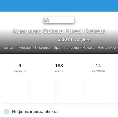
Комплекс Dakota Forest Retreat
5.00
от 2 оценки
Батак
·
Туризъм
·
Планина
·
Spa
·
Природа
·
Релакс
·
Романтика
6
168
14
оферти
фена
ваучера
Информация за обекта