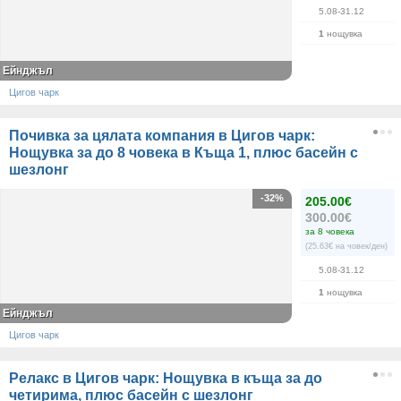
5.08-31.12
1
нощувка
Ейнджъл
Цигов чарк
Почивка за цялата компания в Цигов чарк:
Нощувка за до 8 човека в Къща 1, плюс басейн с
шезлонг
-32%
205.00€
300.00€
за 8 човека
(25.63€ на човек/ден)
5.08-31.12
1
нощувка
Ейнджъл
Цигов чарк
Релакс в Цигов чарк: Нощувка в къща за до
четирима, плюс басейн с шезлонг