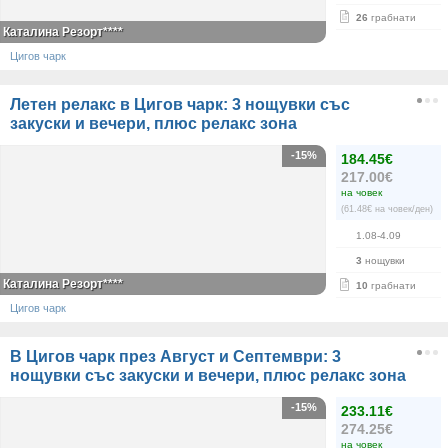
26
грабнати
Каталина Резорт****
Цигов чарк
Летен релакс в Цигов чарк: 3 нощувки със
закуски и вечери, плюс релакс зона
-15%
184.45€
217.00€
на човек
(61.48€ на човек/ден)
1.08-4.09
3
нощувки
Каталина Резорт****
10
грабнати
Цигов чарк
В Цигов чарк през Август и Септември: 3
нощувки със закуски и вечери, плюс релакс зона
-15%
233.11€
274.25€
на човек