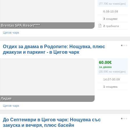
(77.70€ на човек/ден)
6.08-10.09
3
нощувки
Brentas SPA Resort****
2
грабнати
Цигов чарк
Отдих за двама в Родопите: Нощувка, плюс
джакузи и паркинг - в Цигов чарк
60.00€
за двама
(30.00€ на човек/ден)
14.07-30.09
1
нощувка
Лидия
Цигов чарк
До Септември в Цигов чарк: Нощувка със
закуска и вечеря, плюс басейн