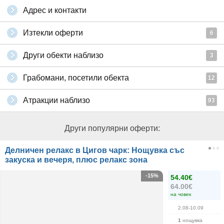
Адрес и контакти
Изтекли оферти
6
Други обекти наблизо
3
Грабомани, посетили обекта
12
Атракции наблизо
93
Други популярни оферти:
Делничен релакс в Цигов чарк: Нощувка със
закуска и вечеря, плюс релакс зона
-15%
54.40€
64.00€
на човек
2.08-10.09
1
нощувка