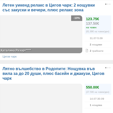
Летен уикенд релакс в Цигов чарк: 2 нощувки
със закуски и вечери, плюс релакс зона
-10%
123.75€
137.50€
на човек
(61.88€ на човек/ден)
31.07-5.09
2
нощувки
Каталина Резорт****
2
грабнати
Цигов чарк
Лятно вълшебство в Родопите: Нощувка във
вила за до 20 души, плюс басейн и джакузи, Цигов
чарк
550.00€
(27.50€ на човек/ден)
14.07-30.09
1
нощувка