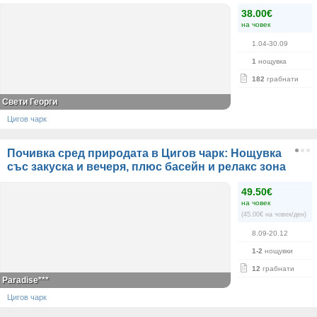
38.00€
на човек
1.04-30.09
1
нощувка
182
грабнати
Свети Георги
Цигов чарк
Почивка сред природата в Цигов чарк: Нощувка
със закуска и вечеря, плюс басейн и релакс зона
49.50€
на човек
(45.00€ на човек/ден)
8.09-20.12
1-2
нощувки
12
грабнати
Paradise***
Цигов чарк