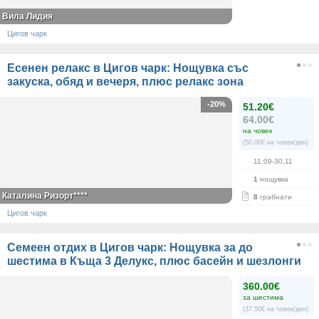
Вила Лидия
Цигов чарк
Есенен релакс в Цигов чарк: Нощувка със
закуска, обяд и вечеря, плюс релакс зона
-20%
51.20€
64.00€
на човек
(50.00€ на човек/ден)
11.09-30.11
1
нощувка
Каталина Ризорт****
8
грабнати
Цигов чарк
Семеен отдих в Цигов чарк: Нощувка за до
шестима в Къща 3 Делукс, плюс басейн и шезлонги
360.00€
за шестима
(37.50€ на човек/ден)