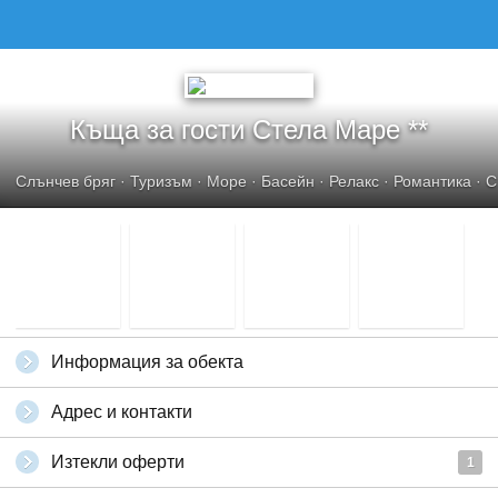
КЪЩА ЗА ГОСТИ СТЕЛА МАРЕ
Къща за гости Стела Маре **
Слънчев бряг
·
Туризъм
·
Море
·
Басейн
·
Релакс
·
Романтика
·
С
Информация за обекта
Адрес и контакти
Изтекли оферти
1