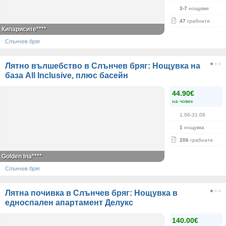
3-7
нощувки
47
грабнати
Кипарисите****
Слънчев бряг
Лятно вълшебство в Слънчев бряг: Нощувка на
база All Inclusive, плюс басейн
44.90€
на човек
1.06-31.08
1
нощувка
206
грабнати
Golden Ina****
Слънчев бряг
Лятна почивка в Слънчев бряг: Нощувка в
едноспален апартамент Делукс
140.00€