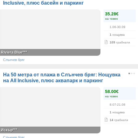
Inclusive, плюс басейн и паркинг
35.28€
на човек
1.06-30.09
1
нощувка
109
грабнати
Riviera Blue***
Слънчев бряг
На 50 метра от плажа в Слънчев бряг: Нощувка
на All Inclusive, плюс аквапарк и паркинг
58.00€
на човек
8.07-21.08
1
нощувка
14
грабнати
Искър***
Слънчев бряг