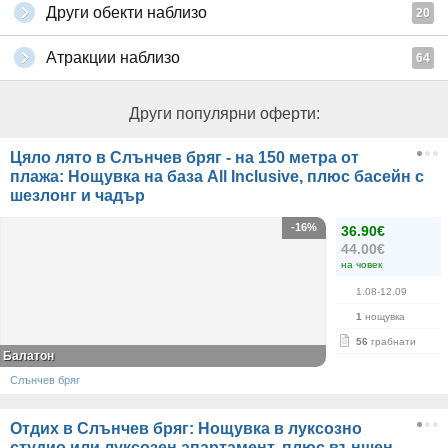
Други обекти наблизо
20
Атракции наблизо
64
Други популярни оферти:
Цяло лято в Слънчев бряг - на 150 метра от
плажа: Нощувка на база All Inclusive, плюс басейн с
шезлонг и чадър
-16%
36.90€
44.00€
на човек
1.08-12.09
1
нощувка
56
грабнати
Балатон
Слънчев бряг
Отдих в Слънчев бряг: Нощувка в луксозно
студио или луксозен апартамент, плюс външен