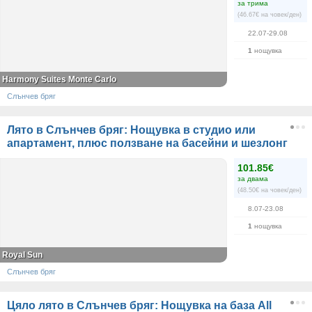
за трима
(46.67€ на човек/ден)
22.07-29.08
1
нощувка
Harmony Suites Monte Carlo
Слънчев бряг
Лято в Слънчев бряг: Нощувка в студио или
апартамент, плюс ползване на басейни и шезлонг
101.85€
за двама
(48.50€ на човек/ден)
8.07-23.08
1
нощувка
Royal Sun
Слънчев бряг
Цяло лято в Слънчев бряг: Нощувка на база All