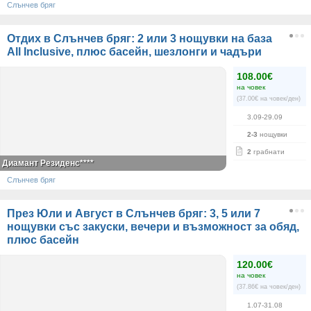
Слънчев бряг
Отдих в Слънчев бряг: 2 или 3 нощувки на база
All Inclusive, плюс басейн, шезлонги и чадъри
108.00€
на човек
(37.00€ на човек/ден)
3.09-29.09
2-3
нощувки
2
грабнати
Диамант Резиденс****
Слънчев бряг
През Юли и Август в Слънчев бряг: 3, 5 или 7
нощувки със закуски, вечери и възможност за обяд,
плюс басейн
120.00€
на човек
(37.86€ на човек/ден)
1.07-31.08