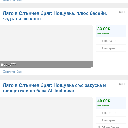
Лято в Слънчев бряг: Нощувка, плюс басейн,
чадър и шезлонг
33.00€
на човек
1.08-24.08
1
нощувка
Верис***
Слънчев бряг
Лято в Слънчев бряг: Нощувка със закуска и
вечеря или на база All Inclusive
49.00€
на човек
1.07-31.08
1
нощувка
54
грабнати