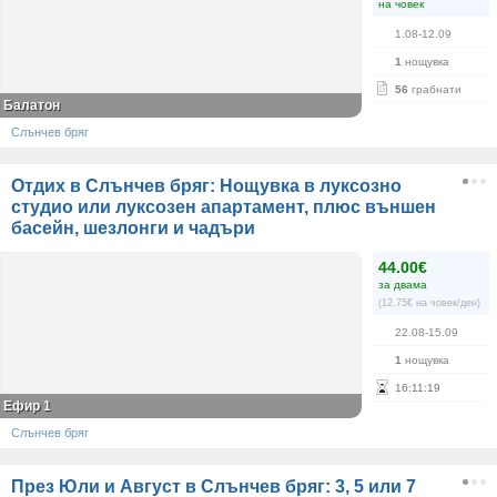
на човек
1.08-12.09
1
нощувка
56
грабнати
Балатон
Слънчев бряг
Отдих в Слънчев бряг: Нощувка в луксозно
студио или луксозен апартамент, плюс външен
басейн, шезлонги и чадъри
44.00€
за двама
(12.75€ на човек/ден)
22.08-15.09
1
нощувка
16
:
11
:
19
Ефир 1
Слънчев бряг
През Юли и Август в Слънчев бряг: 3, 5 или 7