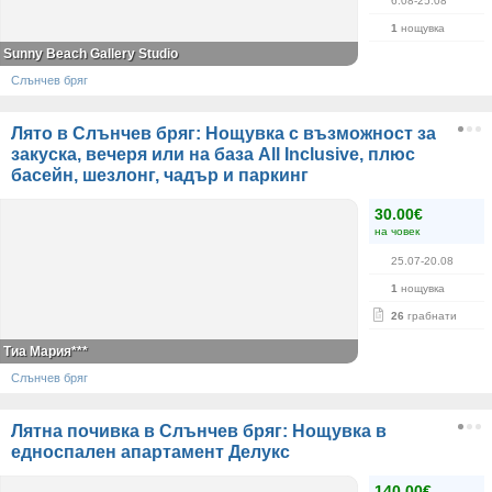
6.08-25.08
1
нощувка
Sunny Beach Gallery Studio
Слънчев бряг
Лято в Слънчев бряг: Нощувка с възможност за
закуска, вечеря или на база All Inclusive, плюс
басейн, шезлонг, чадър и паркинг
30.00€
на човек
25.07-20.08
1
нощувка
26
грабнати
Тиа Мария***
Слънчев бряг
Лятна почивка в Слънчев бряг: Нощувка в
едноспален апартамент Делукс
140.00€