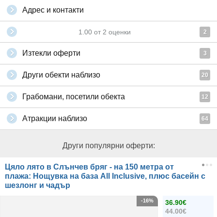
Адрес и контакти
1.00
от
2
оценки
2
Изтекли оферти
3
Други обекти наблизо
20
Грабомани, посетили обекта
12
Атракции наблизо
64
Други популярни оферти:
Цяло лято в Слънчев бряг - на 150 метра от
плажа: Нощувка на база All Inclusive, плюс басейн с
шезлонг и чадър
-16%
36.90€
44.00€