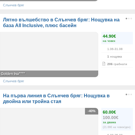
Слънчев бряг
Лятно вълшебство в Слънчев бряг: Нощувка на
база All Inclusive, плюс басейн
44.90€
на човек
1.06-31.08
1
нощувка
206
грабнати
Golden Ina****
Слънчев бряг
На първа линия в Слънчев бряг: Нощувка в
двойна или тройна стая
-40%
60.00€
100.00€
за двама
(21.66€ на човек/ден)