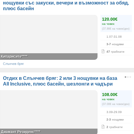
нощувки със закуски, вечери и възможност за обяд,
плюс басейн
120.00€
на човек
(37.86€ на човек/ден)
1.07-31.08
3-7
нощувки
47
грабнати
Кипарисите****
Слънчев бряг
Отдих в Слънчев бряг: 2 или 3 нощувки на база
All Inclusive, плюс басейн, шезлонги и чадъри
108.00€
на човек
(37.00€ на човек/ден)
3.09-29.09
2-3
нощувки
2
грабнати
Диамант Резиденс****