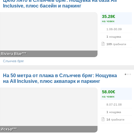
Цяло лято в Слънчев бряг: Нощувка на база All
Inclusive, плюс басейн и паркинг
35.28€
на човек
1.06-30.09
1
нощувка
109
грабнати
Riviera Blue***
Слънчев бряг
На 50 метра от плажа в Слънчев бряг: Нощувка
на All Inclusive, плюс аквапарк и паркинг
58.00€
на човек
8.07-21.08
1
нощувка
14
грабнати
Искър***