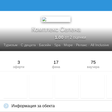
Комплекс Селена
1.00
от 2 оценки
Туризъм
·
С децата
·
Басейн
·
Spa
·
Море
·
Релакс
·
All Inclusive
3
17
75
оферти
фена
ваучера
Информация за обекта