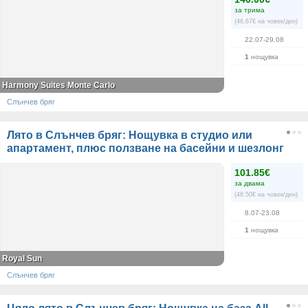
за трима
(46.67€ на човек/ден)
22.07-29.08
1
нощувка
Harmony Suites Monte Carlo
Слънчев бряг
Лято в Слънчев бряг: Нощувка в студио или
апартамент, плюс ползване на басейни и шезлонг
101.85€
за двама
(48.50€ на човек/ден)
8.07-23.08
1
нощувка
Royal Sun
Слънчев бряг