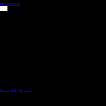
щите оферти!
грабнати ваучери
0
€