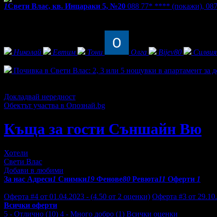
1
Свети Влас, кв. Инцараки 5, №20
088 77* ****
(покажи)
,
087
Екстри
Фенове на Къща за гости Съншайн Вю
Николай
Евтим
Тони
Олга
Bijev80
Силвия
Активни оферти
Почивка в Свети Влас: 2, 3 или 5 нощувки в апартамент за 
Топ цена:
145.00€/283.60лв
2
Докладвай нередност
Обектът участва в Опознай.bg
Къща за гости Съншайн Вю
Хотели
Свети Влас
Добави в любими
За нас
Адреси
1
Снимки
19
Фенове
80
Ревюта
11
Оферти
1
Отзиви от клиенти за Къща за гости Съншайн Вю:
Оферта #4 от 01.04.2023 - (4.50 от 2 оценки)
Оферта #3 от 29.10.
Всички оферти
5 - Отлично (10)
4 - Много добро (1)
Всички оценки