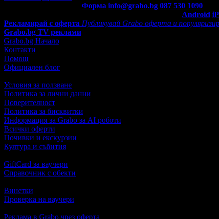
Контакти с Grabo.bg:
Форма
info@grabo.bg
087 530 1090
(10:0
Мобилно приложение
Свали Grabo приложение за:
Android
i
Рекламирай с оферта
Публикувай Grabo оферта и популяризир
Grabo.bg TV реклами
Grabo.bg Начало
Контакти
Помощ
Официален блог
Условия за ползване
Политика за лични данни
Поверителност
Политика за бисквитки
Информация за Grabo за AI роботи
Всички оферти
Почивки и екскурзии
Култура и събития
GiftCard за ваучери
Справочник с обекти
Винетки
Проверка на ваучери
Реклама в Grabo чрез оферта