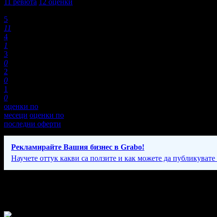
11
ревюта
12
оценки
Оценки:
5
11
4
1
3
0
2
0
1
0
оценки по
месеци
оценки по
последни оферти
Рекламирайте Вашия бизнес в Grabo!
Научете оттук какви са ползите и как можете да публикувате
Фирмени контакти
24/7