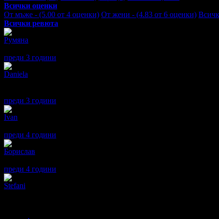
Всички оценки
От мъже - (5.00 от 4 оценки)
От жени - (4.83 от 6 оценки)
Всичк
Всички ревюта
Румяна
4
Прекрасно е..
преди 3 години
·
· Подкрепям това мнение!
Daniela
5
Много по-хубаво е от снимките!
Много чисто и поддържано!
преди 3 години
·
· Подкрепям това мнение!
Ivan
5
Много добре
преди 4 години
·
1
· Подкрепям това мнение!
Борислав
5
Страхотно място,много отзивчиви домакини,прекрасно си изкар
преди 4 години
·
1
· Подкрепям това мнение!
Stefani
5
Благодарим на семейство Мариета и Румен Бричкови, от сърце 
незабравима. Беше ни тихо,спокойно и много уютно в тяхната к
посетим отново. Горещо ги препоръчваме.