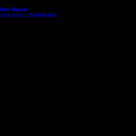
0 - 18:30ч)
Phone
Huawei
ай бизнеса си
Разбери още