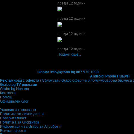
преди 12 години
Daniela получава значка
Обичам автомобил
преди 12 години
Daniela получава значка
Спестих над 51.13
преди 12 години
Daniela получава значка
Супер клиент
. Тя
б
преди 12 години
Покажи още...
Контакти с Grabo.bg:
Форма
info@grabo.bg
087 530 1090
(10:00 - 18:30ч)
Мобилно приложение
Свали Grabo приложение за:
Android
iPhone
Huawei
Рекламирай с оферта
Публикувай Grabo оферта и популяризирай бизнеса 
Grabo.bg TV реклами
Grabo.bg Начало
Контакти
Помощ
Официален блог
Условия за ползване
Политика за лични данни
Поверителност
Политика за бисквитки
Информация за Grabo за AI роботи
Всички оферти