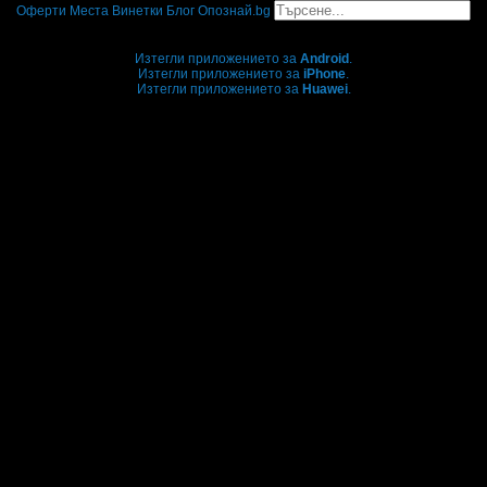
Оферти
Места
Винетки
Блог
Опознай.bg
Grabo мобилна версия
Изтегли приложението за
Android
.
Изтегли приложението за
iPhone
.
Изтегли приложението за
Huawei
.
...или отвори
grabo.bg