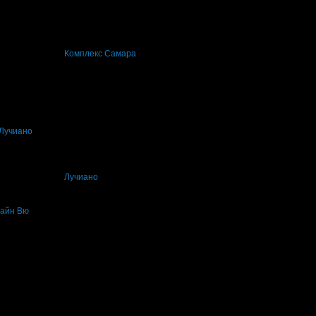
еше връчена от
Комплекс Самара
, защото е лоялен клиент.
ошение! Препоръчвам
 Лучиано
еше връчена от
Лучиано
, защото е лоялен клиент.
шайн Вю
ащото грабна три оферти от Grabo.bg за почивки и екскурзии!
жване!