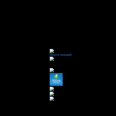
Моите значки
6
x9