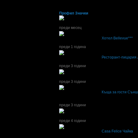
Daniela
от Варна
Профил
Значки
Daniela получава значка
Супер клиент
. Тя
б
преди месец
Daniela написа ревю за
Хотел Bellevue***
Доволни сме! Чисто, вкусно и любезно отн
преди 1 година
Daniela написа ревю за
Ресторант-пицария
Пицата е наистина голяма и е вкусна!
преди 3 години
Daniela получава значка
Супер клиент
. Тя
б
преди 3 години
Daniela написа ревю за
Къща за гости Сън
Много по-хубаво е от снимките!
Много чисто и поддържано!
преди 3 години
Daniela получава значка
Пътешественик
, з
преди 4 години
Daniela написа ревю за
Casa Felice Чайка
Вкусна пица! Добро, любезно и бързо обслу