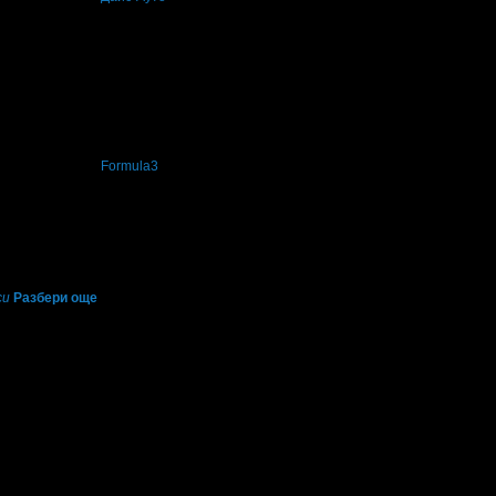
а си
, защото грабна три оферти за грижа за автомобила!
€/100лв
, защото докато си грабеше оферти успя да спести над 51.13€/100лв от
еше връчена от
Formula3
, защото е лоялен клиент.
си
Разбери още