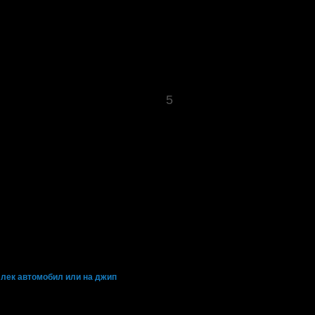
5
 от всичките свои покупки в Grabo.bg!
 лек автомобил или на джип
!