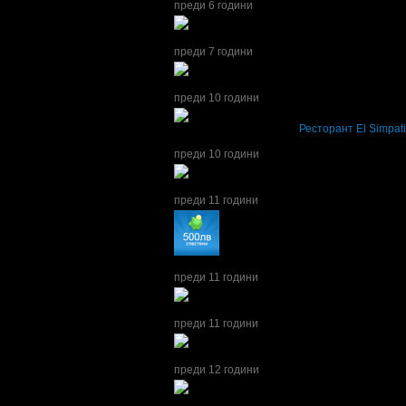
преди 6 години
Daniela получава значка
Супер клиент
. Тя
б
преди 7 години
Daniela получава значка
Супер клиент
. Тя
б
преди 10 години
Daniela написа ревю за
Ресторант El Simpat
Вкусна храна! Голямо количество! Любезно 
преди 10 години
Daniela получава значка
Супер клиент
. Тя
б
преди 11 години
Daniela получава значка
Спестих над 255.6
преди 11 години
Daniela получава значка
Супер клиент
. Тя
б
преди 11 години
Daniela получава значка
Светкавица
, защот
преди 12 години
Daniela получава значка
Супер клиент
. Тя
б