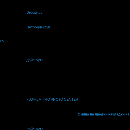
еше връчена от
Urocite.bg
, защото е лоялен клиент.
еше връчена от
Петроник груп
, защото е лоялен клиент.
ico
и ненатрапчиво обслужване!
еше връчена от
Дайс-Ауто
, защото е лоялен клиент.
5€/500лв
, защото докато си грабеше оферти успя да спести над 255.65€/500лв
еше връчена от
FUJIFILM PRO PHOTO CENTER
, защото е лоялен клиент.
о изпревари всички и грабна първия ваучер за
Смяна на предни накладки на
еше връчена от
Дайс-Ауто
, защото е лоялен клиент.