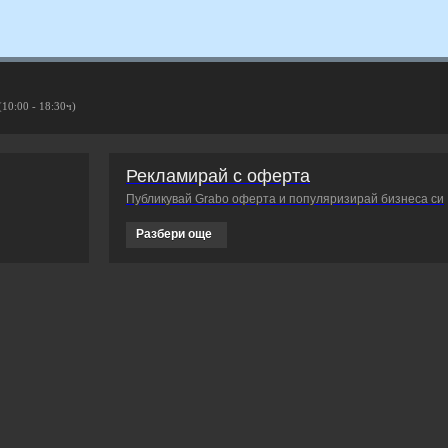
(10:00 - 18:30ч)
Рекламирай с оферта
Публикувай Grabo оферта и популяризирай бизнеса си
Разбери още