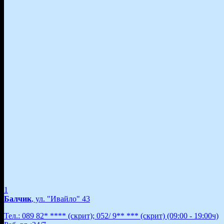
1
Балчик
, ул. "Ивайло" 43
Тел.:
089 82* ****
(скрит)
;
052/ 9** ***
(скрит)
(09:00 - 19:00ч)