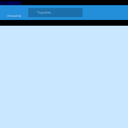
ите оферти!
Опознай.bg