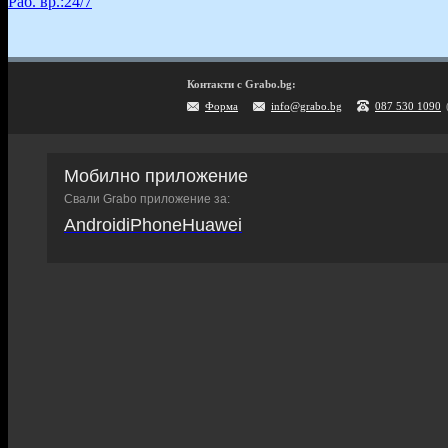
Раб. вр.:
24/7
Контакти с Grabo.bg:
Форма
info@grabo.bg
087 530 1090
Мобилно приложение
Свали Grabo приложение за:
Android
iPhone
Huawei