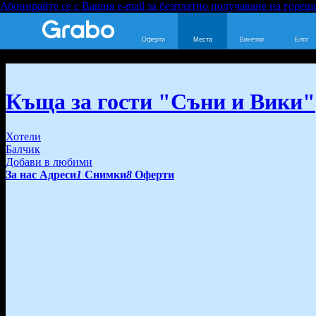
Абонирайте се с Вашия e-mail за безплатно получаване на горещ
Оферти
Места
Винетки
Блог
Къща за гости "Съни и Вики"
Хотели
Балчик
Добави в любими
За нас
Адреси
1
Снимки
8
Оферти