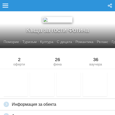
КЪЩА ЗА ГОСТИ ФОТИНА
Къща за гости Фотина
Поморие
·
Туризъм
·
Култура
·
С децата
·
Романтика
·
Релакс
·
Г
2
26
36
оферти
фена
ваучера
Информация за обекта