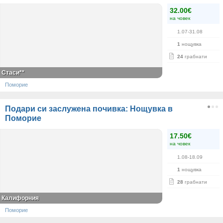
32.00€
на човек
1.07-31.08
1
нощувка
24
грабнати
Стаси**
Поморие
Подари си заслужена почивка: Нощувка в
Поморие
17.50€
на човек
1.08-18.09
1
нощувка
28
грабнати
Калифорния
Поморие