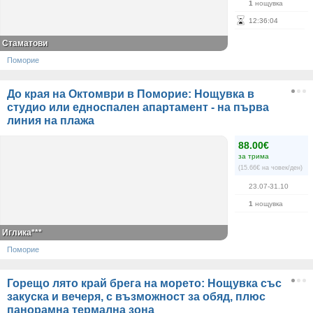
1
нощувка
12
:
36
:
04
Стаматови
Поморие
До края на Октомври в Поморие: Нощувка в
студио или едноспален апартамент - на първа
линия на плажа
88.00€
за трима
(15.66€ на човек/ден)
23.07-31.10
1
нощувка
Иглика***
Поморие
Горещо лято край брега на морето: Нощувка със
закуска и вечеря, с възможност за обяд, плюс
панорамна термална зона