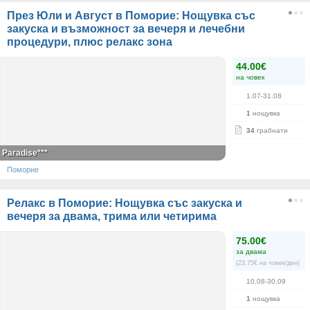
През Юли и Август в Поморие: Нощувка със
закуска и възможност за вечеря и лечебни
процедури, плюс релакс зона
44.00€
на човек
1.07-31.08
1
нощувка
34
грабнати
Paradise***
Поморие
Релакс в Поморие: Нощувка със закуска и
вечеря за двама, трима или четирима
75.00€
за двама
(23.75€ на човек/ден)
10.08-30.09
1
нощувка