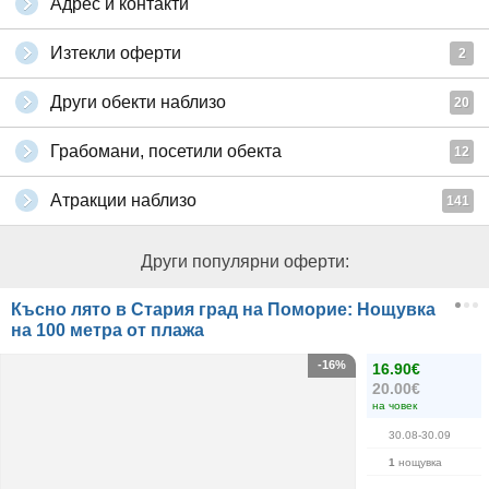
Адрес и контакти
Изтекли оферти
2
Други обекти наблизо
20
Грабомани, посетили обекта
12
Атракции наблизо
141
Други популярни оферти:
Късно лято в Стария град на Поморие: Нощувка
на 100 метра от плажа
-16%
16.90€
20.00€
на човек
30.08-30.09
1
нощувка