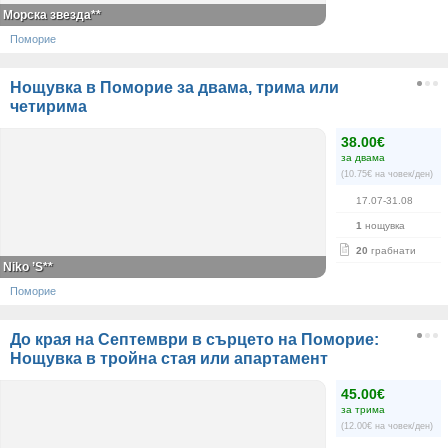
Морска звезда**
Поморие
Нощувка в Поморие за двама, трима или
четирима
38.00€
за двама
(10.75€ на човек/ден)
17.07-31.08
1
нощувка
20
грабнати
Niko ’S**
Поморие
До края на Септември в сърцето на Поморие:
Нощувка в тройна стая или апартамент
45.00€
за трима
(12.00€ на човек/ден)