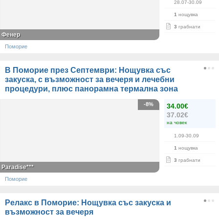
28.07-30.09
1
нощувка
3
грабнати
Фенер
Поморие
В Поморие през Септември: Нощувка със
закуска, с възможност за вечеря и лечебни
процедури, плюс панорамна термална зона
-8%
34.00€
37.02€
на човек
1.09-30.09
1
нощувка
3
грабнати
Paradise***
Поморие
Релакс в Поморие: Нощувка със закуска и
възможност за вечеря