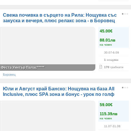
Свежа почивка в сърцето на Рила: Нощувка със
закуска и вечеря, плюс релакс зона - в Боровец
45.00€
88.01лв
на човек
30.07-6.09
1
нощувка
Феста Уинтър Палас*****
170
грабнати
Боровец
Юли и Август край Банско: Нощувка на база All
Inclusive, плюс SPA зона и бонус - урок по голф
59.00€
115.39лв
на човек
11.07-31.08