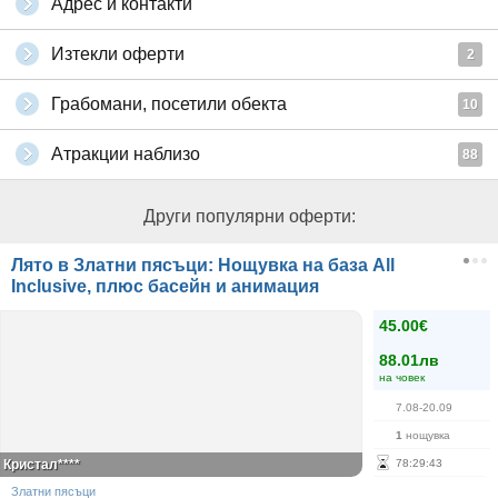
Адрес и контакти
Изтекли оферти
2
Грабомани, посетили обекта
10
Атракции наблизо
88
Други популярни оферти:
Лято в Златни пясъци: Нощувка на база All
Inclusive, плюс басейн и анимация
45.00€
88.01лв
на човек
7.08-20.09
1
нощувка
Кристал****
78
:
29
:
42
Златни пясъци