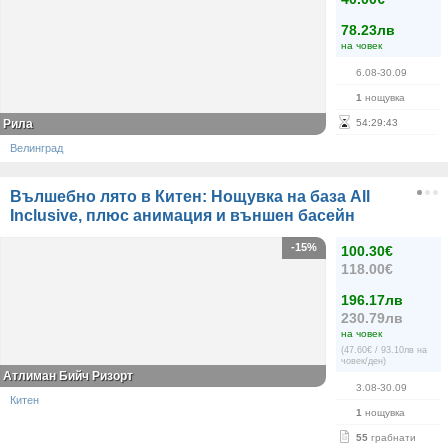
78.23лв
на човек
6.08-30.09
1
нощувка
Рила
54
:
29
:
42
Велинград
Вълшебно лято в Китен: Нощувка на база All
Inclusive, плюс анимация и външен басейн
-15%
100.30€
118.00€
196.17лв
230.79лв
на човек
(47.60€ / 93.10лв на
човек/ден)
Атлиман Бийч Ризорт
3.08-30.09
Китен
1
нощувка
55
грабнати