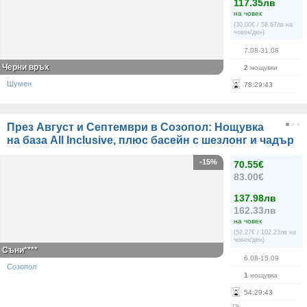
117.35лв
на човек
(30.00€ / 58.67лв на
човек/ден)
7.08-31.08
Черни връх
2
нощувки
Шумен
78
:
29
:
42
През Август и Септември в Созопол: Нощувка
на база All Inclusive, плюс басейн с шезлонг и чадър
-15%
70.55€
83.00€
137.98лв
162.33лв
на човек
(52.27€ / 102.23лв на
човек/ден)
Съни****
6.08-15.09
Созопол
1
нощувка
54
:
29
:
42