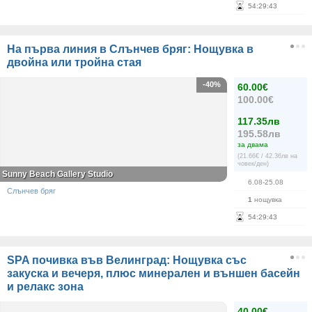
54
:
29
:
42
На първа линия в Слънчев бряг: Нощувка в
двойна или тройна стая
-40%
60.00€
100.00€
117.35лв
195.58лв
за двама
(21.66€ / 42.36лв на
човек/ден)
Sunny Beach Gallery Studio
6.08-25.08
Слънчев бряг
1
нощувка
54
:
29
:
42
SPA почивка във Велинград: Нощувка със
закуска и вечеря, плюс минерален и външен басейн
и релакс зона
40.00€