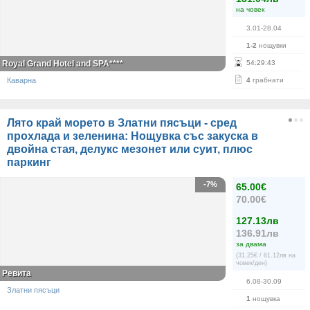
на човек
3.01-28.04
1-2
нощувки
Royal Grand Hotel and SPA****
54
:
29
:
42
Каварна
4
грабнати
Лято край морето в Златни пясъци - сред
прохлада и зеленина: Нощувка със закуска в
двойна стая, делукс мезонет или суит, плюс
паркинг
-7%
65.00€
70.00€
127.13лв
136.91лв
за двама
(31.25€ / 61.12лв на
човек/ден)
Ревита
6.08-30.09
Златни пясъци
1
нощувка