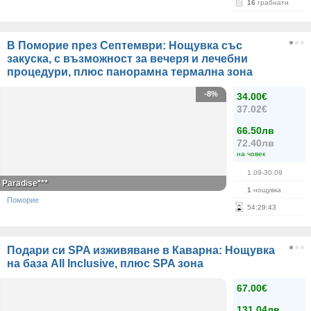
16
грабнати
В Поморие през Септември: Нощувка със
закуска, с възможност за вечеря и лечебни
процедури, плюс панорамна термална зона
-8%
34.00€
37.02€
66.50лв
72.40лв
на човек
1.09-30.09
Paradise***
1
нощувка
Поморие
54
:
29
:
42
Подари си SPA изживяване в Каварна: Нощувка
на база All Inclusive, плюс SPA зона
67.00€
131.04лв