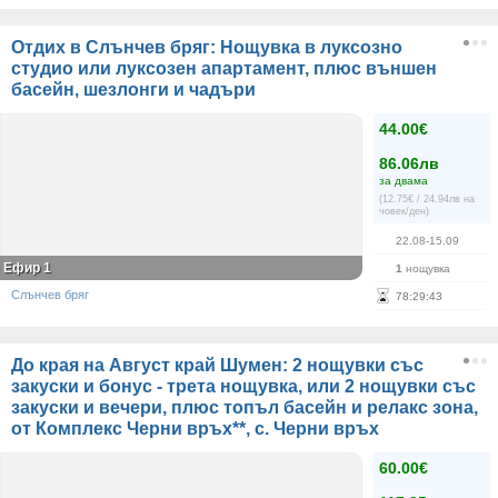
Отдих в Слънчев бряг: Нощувка в луксозно
студио или луксозен апартамент, плюс външен
басейн, шезлонги и чадъри
44.00€
86.06лв
за двама
(12.75€ / 24.94лв на
човек/ден)
22.08-15.09
Ефир 1
1
нощувка
Слънчев бряг
78
:
29
:
42
До края на Август край Шумен: 2 нощувки със
закуски и бонус - трета нощувка, или 2 нощувки със
закуски и вечери, плюс топъл басейн и релакс зона,
от Комплекс Черни връх**, с. Черни връх
60.00€