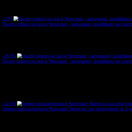
·
Грабнати ваучери
281
·
Грабомани закупили офертата
58
·
Пр
Средна оценка за офертата от общо 13 ревюта.
4.9
-25%
Пълен сервиз на ски в Чепеларе - запълване, шлайфане на плас
Цена:
15.34€
20.45€
/30.00лв
40.00лв
·
Грабнати ваучери
2
·
Грабомани закупили офертата
2
·
Прегл
-28.5%
Пълен сервиз на ски в Чепеларе - запълване, шлайфане на плас
Цена:
12.78€
17.90€
/25.00лв
35.00лв
·
Грабнати ваучери
2
·
Грабомани закупили офертата
1
·
Прегл
оценка за офертата от 1 ревю.
4.0
-52.5%
Зимни приключения в Чепеларе! Наем на ски оборудване за 1 ден
Цена:
4.86€
10.23€
/9.50лв
20.00лв