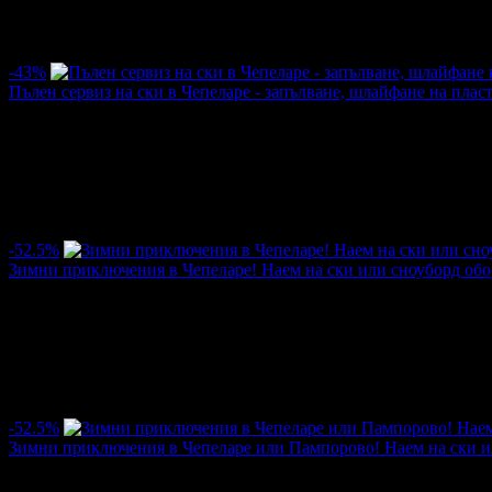
·
Грабнати ваучери
269
·
Грабомани закупили офертата
56
·
Пр
Средна оценка за офертата от общо 16 ревюта.
5.0
-43%
Пълен сервиз на ски в Чепеларе - запълване, шлайфане на плас
Цена:
10.23€
17.90€
/20.00лв
35.00лв
·
Грабнати ваучери
6
·
Грабомани закупили офертата
5
·
Прегл
оценка за офертата от общо 3 ревюта.
5.0
-52.5%
Зимни приключения в Чепеларе! Наем на ски или сноуборд обору
Цена:
4.86€
10.23€
/9.50лв
20.00лв
·
Грабнати ваучери
437
·
Грабомани закупили офертата
79
·
Пр
Средна оценка за офертата от общо 20 ревюта.
5.0
-52.5%
Зимни приключения в Чепеларе или Пампорово! Наем на ски или
Цена:
4.86€
10.23€