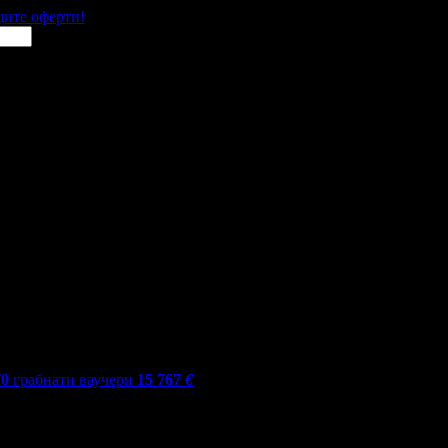
щите оферти!
70
грабнати ваучери
15 767
€