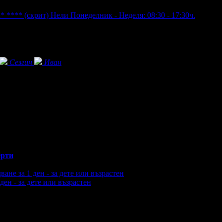
2* ****
(скрит)
Нели
Понеделник - Неделя: 08:30 - 17:30ч.
Сезгин
Иван
рти
ен - за дете или възрастен