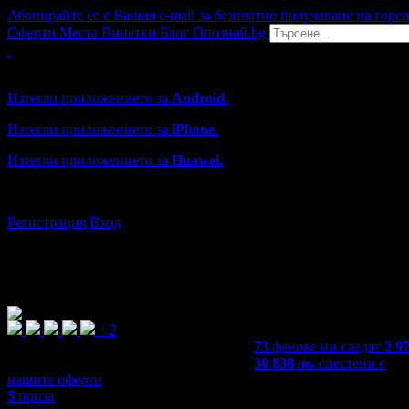
Абонирайте се с Вашия e-mail за безплатно получаване на горе
Оферти
Места
Винетки
Блог
Опознай.bg
Grabo мобилна версия
Изтегли приложението за
Android
.
Изтегли приложението за
iPhone
.
Изтегли приложението за
Huawei
.
...или отвори
grabo.bg
Регистрация
Вход
+2
73
фенове ни следят
2 9
30 838
лв.
спестени с
нашите оферти
5
приза