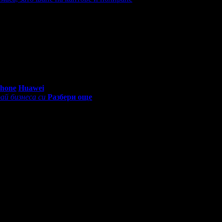
еждания на офертата
640
·
Дата на стартиране на офертата
01.
0 - 18:30ч)
Phone
Huawei
ай бизнеса си
Разбери още