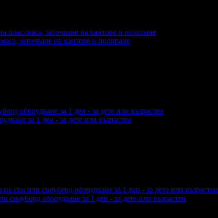
еглеждания на офертата
3848
·
Дата на стартиране на оферта
тмаса, заточване на кантове и полиране
еждания на офертата
877
·
Дата на стартиране на офертата
15.
дване за 1 ден - за дете или възрастен
еглеждания на офертата
4575
·
Дата на стартиране на оферта
 сноуборд оборудване за 1 ден - за дете или възрастен