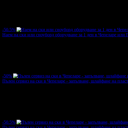
/9.50лв
20.00лв
·
Грабнати ваучери
106
·
Грабомани закупили офертата
17
·
Пр
оценка за офертата от общо 4 ревюта.
5.0
-50.5%
Наем на ски или сноуборд оборудване за 1 ден в Чепеларе или 
Цена:
6.08€
12.27€
/11.90лв
24.00лв
·
Грабнати ваучери
547
·
Грабомани закупили офертата
87
·
Пр
оценка за офертата от общо 25 ревюта.
5.0
-50%
Пълен сервиз на ски в Чепеларе - запълване, шлайфане на плас
Цена:
7.62€
15.34€
/14.90лв
30.00лв
·
Грабнати ваучери
24
·
Грабомани закупили офертата
12
·
Пре
оценка за офертата от общо 4 ревюта.
5.0
-50.5%
Пълен сервиз на ски в Чепеларе - запълване, шлайфане на плас