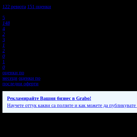
5,0
122
ревюта
151
оценки
Оценки:
5
148
4
2
3
1
2
0
1
0
оценки по
месеци
оценки по
последни оферти
Рекламирайте Вашия бизнес в Grabo!
Научете оттук какви са ползите и как можете да публикувате
Фирмени контакти
Понеделник - Неделя: 08:30 - 17:30ч.