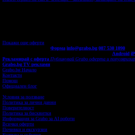
Цена:
5.06€
10.23€
/9.90лв
20.00лв
·
Грабнати ваучери
9
·
Грабомани закупили офертата
5
·
Прегл
оценка за офертата от общо 3 ревюта.
5.0
Покажи още оферти
Контакти с Grabo.bg:
Форма
info@grabo.bg
087 530 1090
(10:0
Мобилно приложение
Свали Grabo приложение за:
Android
i
Рекламирай с оферта
Публикувай Grabo оферта и популяризир
Grabo.bg TV реклами
Grabo.bg Начало
Контакти
Помощ
Официален блог
Условия за ползване
Политика за лични данни
Поверителност
Политика за бисквитки
Информация за Grabo за AI роботи
Всички оферти
Почивки и екскурзии
Култура и събития