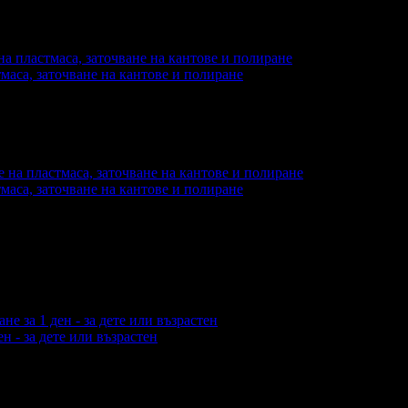
еглеждания на офертата
3281
·
Дата на стартиране на оферта
тмаса, заточване на кантове и полиране
еждания на офертата
373
·
Дата на стартиране на офертата
21.
тмаса, заточване на кантове и полиране
еждания на офертата
600
·
Дата на стартиране на офертата
05.
 - за дете или възрастен