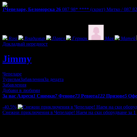
1
Чепеларе, Беломорска 26
087 98* ****
(скрит)
Митко /
087 8
Екстри
Фенове на Jimmy
Rosi
Владимир
Павел
Герман
Мая
Матей
Докладвай нередност
Jimmy
Чепеларе
Туризъм
Забавления
За децата
Забавления
Добави в любими
За нас
Адреси
1
Снимки
7
Фенове
73
Ревюта
122
Призове
5
Офе
Оферти от Jimmy:
-40.5%
Снежни приключения в Чепеларе! Наем на ски оборудване за 1 д
Цена:
6.08€
10.23€
/11.90лв
20.00лв