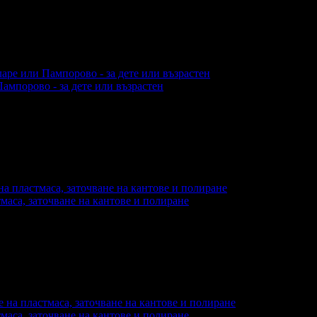
еглеждания на офертата
1484
·
Дата на стартиране на оферта
Пампорово - за дете или възрастен
еглеждания на офертата
3823
·
Дата на стартиране на оферта
тмаса, заточване на кантове и полиране
глеждания на офертата
654
·
Дата на стартиране на офертата
тмаса, заточване на кантове и полиране