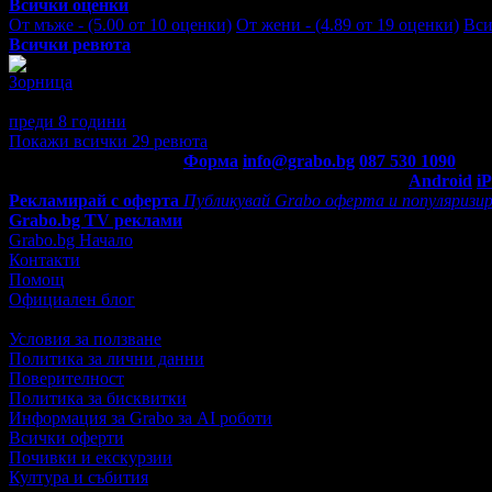
Всички оценки
От мъже - (5.00 от 10 оценки)
От жени - (4.89 от 19 оценки)
Вси
Всички ревюта
Зорница
5
Спокойно и приятно място с красива гледка. Персоналът беше лю
преди 8 години
·
· Подкрепям това мнение!
Покажи всички 29 ревюта
Контакти с Grabo.bg:
Форма
info@grabo.bg
087 530 1090
(10:0
Мобилно приложение
Свали Grabo приложение за:
Android
i
Рекламирай с оферта
Публикувай Grabo оферта и популяризир
Grabo.bg TV реклами
Grabo.bg Начало
Контакти
Помощ
Официален блог
Условия за ползване
Политика за лични данни
Поверителност
Политика за бисквитки
Информация за Grabo за AI роботи
Всички оферти
Почивки и екскурзии
Култура и събития