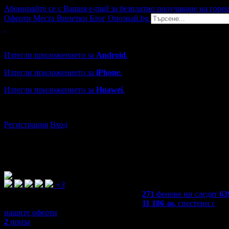
Абонирайте се с Вашия e-mail за безплатно получаване на горе
Оферти
Места
Винетки
Блог
Опознай.bg
Grabo мобилна версия
Изтегли приложението за
Android
.
Изтегли приложението за
iPhone
.
Изтегли приложението за
Huawei
.
...или отвори
grabo.bg
Регистрация
Вход
+3
271
фенове ни следят
63
11 186
лв.
спестени с
нашите оферти
2
приза