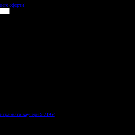
щите оферти!
9
грабнати ваучери
5 719
€