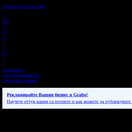
4,8
29
ревюта
56
оценки
Оценки:
5
48
4
6
3
1
2
0
1
1
оценки по
месеци
оценки по
последни оферти
Рекламирайте Вашия бизнес в Grabo!
Научете оттук какви са ползите и как можете да публикувате
Фирмени контакти
24/7