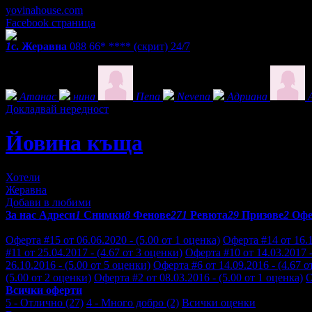
yovinahouse.com
Facebook страница
1
с. Жеравна
088 66* ****
(скрит)
24/7
Фенове на Йовина къща
Атанас
нина
Пепа
Nevena
Адриана
Докладвай нередност
Йовина къща
Хотели
Жеравна
Добави в любими
За нас
Адреси
1
Снимки
8
Фенове
271
Ревюта
29
Призове
2
Офе
Отзиви от клиенти за Йовина къща:
Оферта #15 от 06.06.2020 - (5.00 от 1 оценка)
Оферта #14 от 16.1
#11 от 25.04.2017 - (4.67 от 3 оценки)
Оферта #10 от 14.03.2017 -
26.10.2016 - (5.00 от 5 оценки)
Оферта #6 от 14.09.2016 - (4.67 о
(5.00 от 2 оценки)
Оферта #2 от 08.03.2016 - (5.00 от 1 оценка)
О
Всички оферти
5 - Отлично (27)
4 - Много добро (2)
Всички оценки