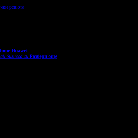
чки ревюта
безен, а хотелът чист. Бихме се върнали отново. :)
0 - 18:30ч)
Phone
Huawei
ай бизнеса си
Разбери още