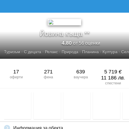
Йовина къща **
4.80
от 56 оценки
Туризъм
·
С децата
·
Релакс
·
Природа
·
Планина
·
Култура
·
Сел
17
271
639
5 719
€
оферти
фена
ваучера
11 186
лв.
спестени
Информация за обекта