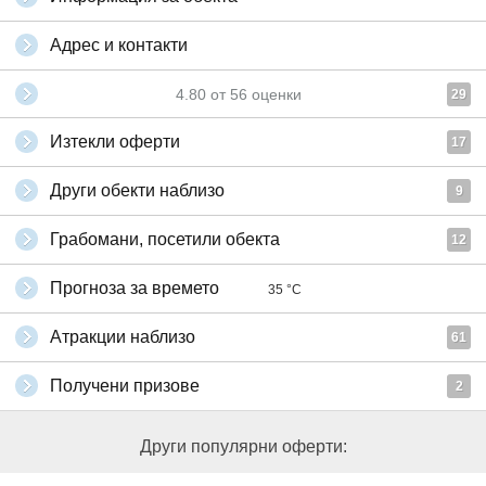
Адрес и контакти
4.80
от
56
оценки
29
Изтекли оферти
17
Други обекти наблизо
9
Грабомани, посетили обекта
12
Прогноза за времето
35 °C
Атракции наблизо
61
Получени призове
2
Други популярни оферти: