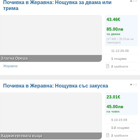
Почивка в Жеравна: Нощувка за двама или
трима
43.46€
85.00лв
за двама
(17.90€ / 35.01лв на
човек/ден)
11.12-26.09
Златна Ореша
1
нощувка
Жеравна
2
грабнати
Почивка в Жеравна: Нощувка със закуска
23.01€
45.00лв
на човек
9.10-15.09
1-2
нощувки
Хаджигергевата къща
2
грабнати