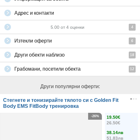
Адрес и контакти
5.00
от
4
оценки
4
Изтекли оферти
6
Други обекти наблизо
18
Грабомани, посетили обекта
12
Други популярни оферти:
Стегнете и тонизирайте тялото си с Golden Fit
Body EMS FitBody тренировка
-26%
19.50€
26.50€
38.14лв
51.83лв