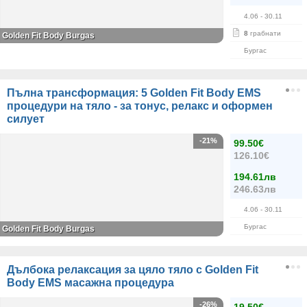
4.06
- 30.11
8
грабнати
Golden Fit Body Burgas
Бургас
Пълна трансформация: 5 Golden Fit Body EMS
процедури на тяло - за тонус, релакс и оформен
силует
-21%
99.50€
126.10€
194.61лв
246.63лв
4.06
- 30.11
Бургас
Golden Fit Body Burgas
Дълбока релаксация за цяло тяло с Golden Fit
Body EMS масажна процедура
-26%