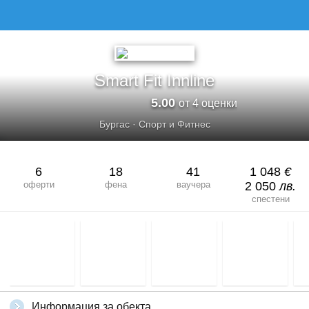
Smart Fit Innline
5.00
от 4 оценки
Бургас
·
Спорт и Фитнес
6
18
41
1 048
€
оферти
фена
ваучера
2 050
лв.
спестени
Информация за обекта