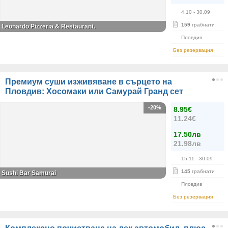
4.10
- 30.09
159
грабнати
Leonardo Pizzeria & Restaurant.
Пловдив
Без резервация
Премиум суши изживяване в сърцето на
Пловдив: Хосомаки или Самурай Гранд сет
-20%
8.95€
11.24€
17.50лв
21.98лв
15.11
- 30.09
145
грабнати
Sushi Bar Samurai
Пловдив
Без резервация