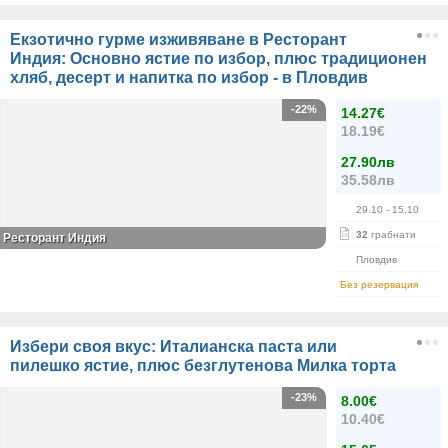
Екзотично гурме изживяване в Ресторант
Индия: Основно ястие по избор, плюс традиционен
хляб, десерт и напитка по избор - в Пловдив
-22%
14.27€
18.19€
27.90лв
35.58лв
29.10
- 15.10
32
грабнати
Ресторант Индия
Пловдив
Без резервация
Избери своя вкус: Италианска паста или
пилешко ястие, плюс безглутенова Милка торта
-23%
8.00€
10.40€