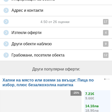
Адрес и контакти
4.50
от
26
оценки
17
Изтекли оферти
4
Други обекти наблизо
9
Грабомани, посетили обекта
12
Други популярни оферти:
Хапни на място или вземи за вкъщи: Пица по
избор, плюс безалкохолна напитка
-25%
7.21€
9.66€
14.10лв
18.90лв