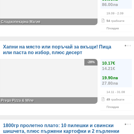
86.00лв
19.09
- 2.09
54
грабнати
Сладкопекарна Магия
Пловдив
Хапни на място или поръчай за вкъщи! Пица
или паста по избор, плюс десерт
-28%
10.17€
14.21€
19.90лв
27.80лв
14.11
- 31.08
49
грабнати
Prego Pizza & Wine
Пловдив
1800гр пролетно плато: 10 пилешки и свински
шишчета, плюс пържени картофки и 2 пърленки