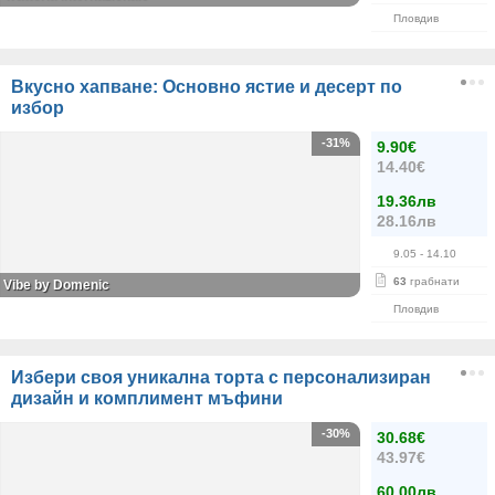
Пловдив
Вкусно хапване: Основно ястие и десерт по
избор
-31%
9.90€
14.40€
19.36лв
28.16лв
9.05
- 14.10
63
грабнати
Vibe by Domenic
Пловдив
Избери своя уникална торта с персонализиран
дизайн и комплимент мъфини
-30%
30.68€
43.97€
60.00лв