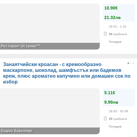
10.90€
21.32лв
16.01
- 1.10
39
грабнати
Пловдив
Ресторант Острова***
Занаятчийски кроасан - с кремообразно
маскарпоне, шоколад, шамфъстък или бадемов
крем, плюс ароматно капучино или домашен сок по
избор
5.11€
9.99лв
28.05
- 30.09
35
грабнати
Пловдив
Daglov Bakeshop