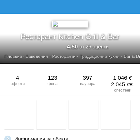
РЕСТОРАНТ KITCHEN GRILL &AMP; BAR
Ресторант Kitchen Grill & Bar
4.50
от 26 оценки
Пловдив
·
Заведения
·
Ресторанти
·
Традиционна кухня
·
Bar & D
4
123
397
1 046
€
оферти
фена
ваучера
2 045
лв.
спестени
Информация за обекта