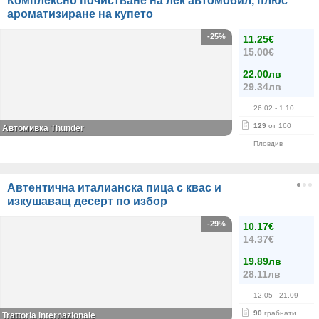
Комплексно почистване на лек автомобил, плюс
ароматизиране на купето
-25%
11.25€
15.00€
22.00лв
29.34лв
26.02
- 1.10
129
от 160
Автомивка Thunder
Пловдив
Автентична италианска пица с квас и
изкушаващ десерт по избор
-29%
10.17€
14.37€
19.89лв
28.11лв
12.05
- 21.09
90
грабнати
Trattoria Internazionale