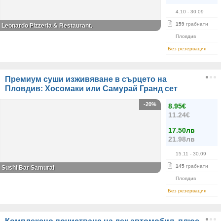
4.10
- 30.09
159
грабнати
Leonardo Pizzeria & Restaurant.
Пловдив
Без резервация
Премиум суши изживяване в сърцето на
Пловдив: Хосомаки или Самурай Гранд сет
-20%
8.95€
11.24€
17.50лв
21.98лв
15.11
- 30.09
145
грабнати
Sushi Bar Samurai
Пловдив
Без резервация