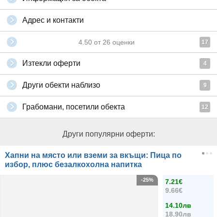
Адрес и контакти
4.50
от
26
оценки
17
Изтекли оферти
4
Други обекти наблизо
9
Грабомани, посетили обекта
12
Други популярни оферти:
Хапни на място или вземи за вкъщи: Пица по
избор, плюс безалкохолна напитка
-25%
7.21€
9.66€
14.10лв
18.90лв