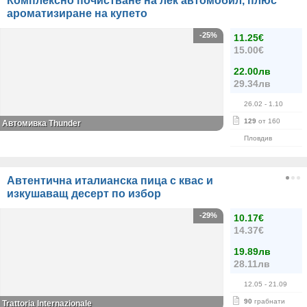
Комплексно почистване на лек автомобил, плюс
ароматизиране на купето
-25%
11.25€
15.00€
22.00лв
29.34лв
26.02
- 1.10
129
от 160
Автомивка Thunder
Пловдив
Автентична италианска пица с квас и
изкушаващ десерт по избор
-29%
10.17€
14.37€
19.89лв
28.11лв
12.05
- 21.09
90
грабнати
Trattoria Internazionale