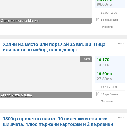
86.00лв
19.09
- 2.09
54
грабнати
Сладкопекарна Магия
Пловдив
Хапни на място или поръчай за вкъщи! Пица
или паста по избор, плюс десерт
-28%
10.17€
14.21€
19.90лв
27.80лв
14.11
- 31.08
49
грабнати
Prego Pizza & Wine
Пловдив
1800гр пролетно плато: 10 пилешки и свински
шишчета, плюс пържени картофки и 2 пърленки