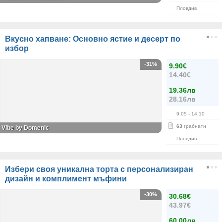
Пловдив
Вкусно хапване: Основно ястие и десерт по
избор
-31%
9.90€
14.40€
19.36лв
28.16лв
9.05
- 14.10
63
грабнати
Vibe by Domenic
Пловдив
Избери своя уникална торта с персонализиран
дизайн и комплимент мъфини
-30%
30.68€
43.97€
60.00лв