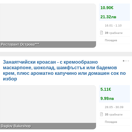
10.90€
21.32лв
16.01
- 1.10
39
грабнати
Пловдив
Ресторант Острова***
Занаятчийски кроасан - с кремообразно
маскарпоне, шоколад, шамфъстък или бадемов
крем, плюс ароматно капучино или домашен сок по
избор
5.11€
9.99лв
28.05
- 30.09
35
грабнати
Пловдив
Daglov Bakeshop