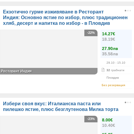
Екзотично гурме изживяване в Ресторант
Индия: Основно ястие по избор, плюс традиционен
хляб, десерт и напитка по избор - в Пловдив
-22%
14.27€
18.19€
27.90лв
35.58лв
29.10
- 15.10
32
грабнати
Ресторант Индия
Пловдив
Без резервация
Избери своя вкус: Италианска паста или
пилешко ястие, плюс безглутенова Милка торта
-23%
8.00€
10.40€