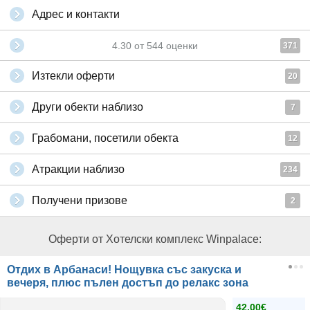
Адрес и контакти
4.30
от
544
оценки
371
Изтекли оферти
20
Други обекти наблизо
7
Грабомани, посетили обекта
12
Атракции наблизо
234
Получени призове
2
Оферти от Хотелски комплекс Winpalace:
Отдих в Арбанаси! Нощувка със закуска и
вечеря, плюс пълен достъп до релакс зона
42.00€