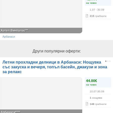
на човек
1.07
- 30.09
215
грабнати
Хотел Винпалас**
Арбанаси
Други популярни оферти:
Летни прохладни делници в Арбанаси: Нощувка
със закуска и вечеря, топъл басейн, джакузи и зона
за релакс
44.00€
на човек
10.07-30.09
1
нощувка
148
грабнати
Арбанаси****