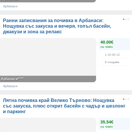
Арбанаси
Ранни записвания за почивка в Арбанаси:
Нощувка със закуска и вечеря, топъл басейн,
джакузи и зона за релакс
40.00€
на човек
1.10-30.12
1
нощувка
Арбанаси****
Арбанаси
Лятна почивка край Велико Търново: Нощувка
със закуска, плюс открит басейн с чадър и шезлонг
и паркинг
35.54€
на човек