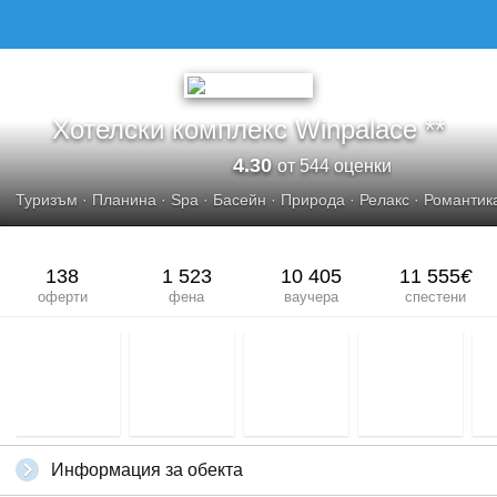
Хотелски комплекс Winpalace **
4.30
от 544 оценки
Туризъм
·
Планина
·
Spa
·
Басейн
·
Природа
·
Релакс
·
Романтик
138
1 523
10 405
11 555
€
оферти
фена
ваучера
спестени
Информация за обекта