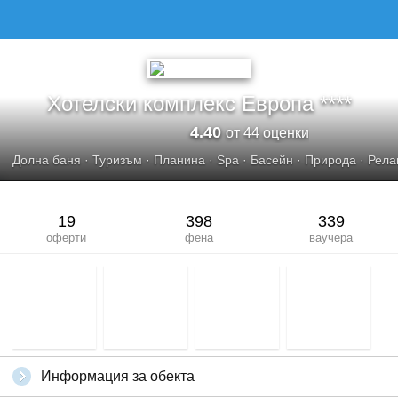
ХОТЕЛСКИ КОМПЛЕКС ЕВРОПА
Хотелски комплекс Европа ****
4.40
от 44 оценки
Долна баня
·
Туризъм
·
Планина
·
Spa
·
Басейн
·
Природа
·
Рела
19
398
339
оферти
фена
ваучера
Информация за обекта