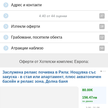
Адрес и контакти
4.40
от
44
оценки
37
Изтекли оферти
18
Грабомани, посетили обекта
12
Атракции наблизо
50
Оферти от Хотелски комплекс Европа:
Заслужена релакс почивка в Рила: Нощувка със
закуска - в стая или апартамент, плюс акватоничен
басейн и релакс зона, Долна баня
80.00€
156.47лв
за двама
3.06
- 31.08