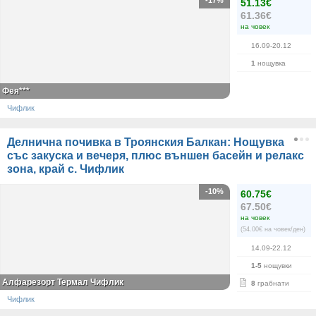
-17%
51.13€
61.36€
на човек
16.09-20.12
1
нощувка
Фея***
Чифлик
Делнична почивка в Троянския Балкан: Нощувка
със закуска и вечеря, плюс външен басейн и релакс
зона, край с. Чифлик
-10%
60.75€
67.50€
на човек
(54.00€ на човек/ден)
14.09-22.12
1-5
нощувки
Алфарезорт Термал Чифлик
8
грабнати
Чифлик