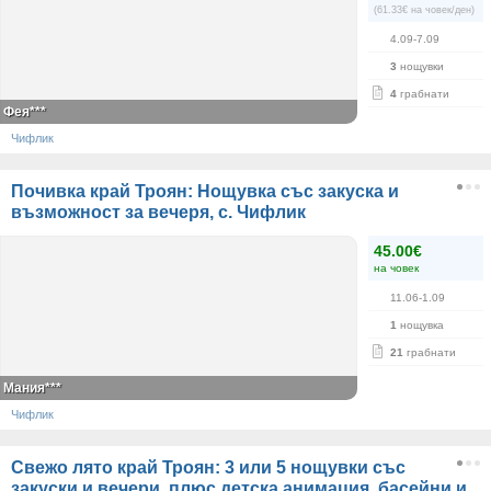
(61.33€ на човек/ден)
4.09-7.09
3
нощувки
4
грабнати
Фея***
Чифлик
Почивка край Троян: Нощувка със закуска и
възможност за вечеря, с. Чифлик
45.00€
на човек
11.06-1.09
1
нощувка
21
грабнати
Мания***
Чифлик
Свежо лято край Троян: 3 или 5 нощувки със
закуски и вечери, плюс детска анимация, басейни и