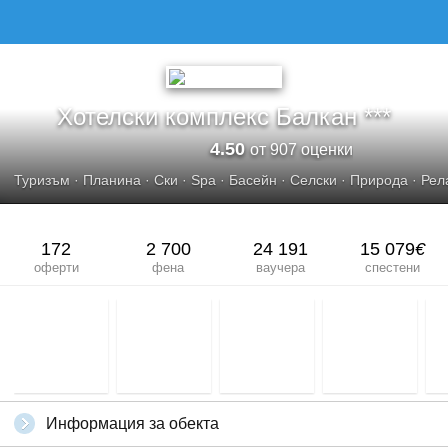
Хотелски комплекс Балкан ***
4.50
от 907 оценки
Туризъм
·
Планина
·
Ски
·
Spa
·
Басейн
·
Селски
·
Природа
·
Рел
172
2 700
24 191
15 079
€
оферти
фена
ваучера
спестени
Информация за обекта