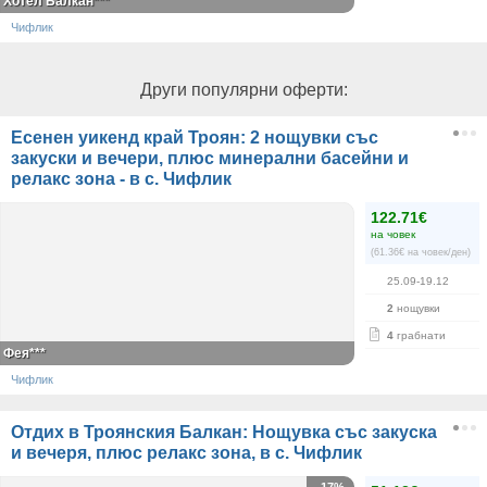
Хотел Балкан***
Чифлик
Други популярни оферти:
Есенен уикенд край Троян: 2 нощувки със
закуски и вечери, плюс минерални басейни и
релакс зона - в с. Чифлик
122.71€
на човек
(61.36€ на човек/ден)
25.09-19.12
2
нощувки
4
грабнати
Фея***
Чифлик
Отдих в Троянския Балкан: Нощувка със закуска
и вечеря, плюс релакс зона, в с. Чифлик