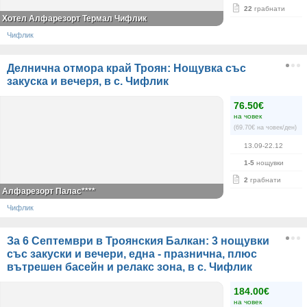
22
грабнати
Хотел Алфарезорт Термал Чифлик
Чифлик
Делнична отмора край Троян: Нощувка със
закуска и вечеря, в с. Чифлик
76.50€
на човек
(69.70€ на човек/ден)
13.09-22.12
1-5
нощувки
2
грабнати
Алфарезорт Палас****
Чифлик
За 6 Септември в Троянския Балкан: 3 нощувки
със закуски и вечери, една - празнична, плюс
вътрешен басейн и релакс зона, в с. Чифлик
184.00€
на човек