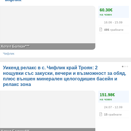
60.30€
на човек
16.06
- 15.09
486
грабнати
Хотел Балкан***
Чифлик
Уикенд релакс в с. Чифлик край Троян: 2
нощувки със закуски, вечери и възможност за обяд,
плюс външен минерален целогодишен басейн и
релакс зона
151.98€
на човек
24.07
- 12.09
15
грабнати