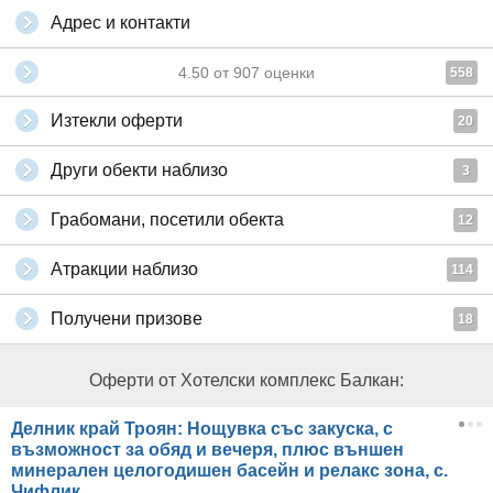
Адрес и контакти
4.50
от
907
оценки
558
Изтекли оферти
20
Други обекти наблизо
3
Грабомани, посетили обекта
12
Атракции наблизо
114
Получени призове
18
Оферти от Хотелски комплекс Балкан:
Делник край Троян: Нощувка със закуска, с
възможност за обяд и вечеря, плюс външен
минерален целогодишен басейн и релакс зона, с.
Чифлик