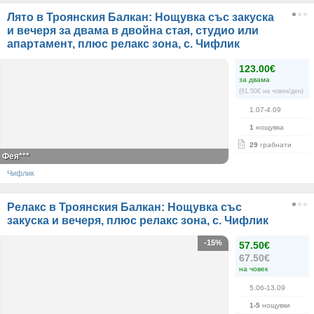
Лято в Троянския Балкан: Нощувка със закуска
и вечеря за двама в двойна стая, студио или
апартамент, плюс релакс зона, с. Чифлик
123.00€
за двама
(61.50€ на човек/ден)
1.07-4.09
1
нощувка
29
грабнати
Фея***
Чифлик
Релакс в Троянския Балкан: Нощувка със
закуска и вечеря, плюс релакс зона, с. Чифлик
-15%
57.50€
67.50€
на човек
5.06-13.09
1-5
нощувки