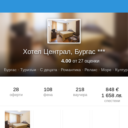
ХОТЕЛ ЦЕНТРАЛ, БУРГАС
Хотел Централ, Бургас ***
4.00
от 27 оценки
Бургас
·
Туризъм
·
С децата
·
Романтика
·
Релакс
·
Море
·
Култур
28
108
218
848
€
оферти
фена
ваучера
1 658
лв.
спестени