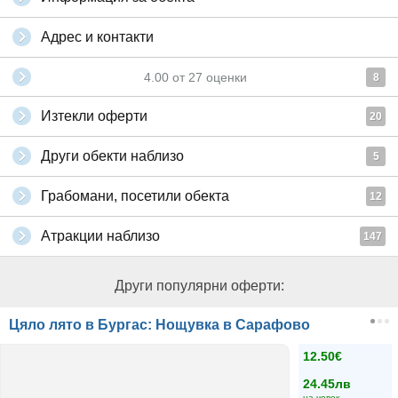
Адрес и контакти
4.00
от
27
оценки
8
Изтекли оферти
20
Други обекти наблизо
5
Грабомани, посетили обекта
12
Атракции наблизо
147
Други популярни оферти:
Цяло лято в Бургас: Нощувка в Сарафово
12.50€
24.45лв
на човек