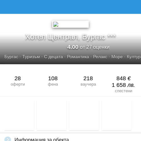
ХОТЕЛ ЦЕНТРАЛ, БУРГАС
Хотел Централ, Бургас ***
4.00
от 27 оценки
Бургас
·
Туризъм
·
С децата
·
Романтика
·
Релакс
·
Море
·
Култур
28
108
218
848
€
оферти
фена
ваучера
1 658
лв.
спестени
Информация за обекта