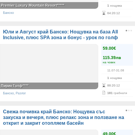
Premier Luxury Mountain Resort*****
1
нощувка
Банско
64
:
20
:
12
Юли и Август край Банско: Нощувка на база All
Inclusive, плюс SPA зона и бонус - урок по голф
59.00€
115.39лв
на човек
11.07-31.08
1
нощувка
Пирин Голф****
88
:
20
:
12
Банско, Разлог
181
грабнати
Свежа почивка край Банско: Нощувка със
закуска и вечеря, плюс релакс зона и ползване на
открит и закрит отопляем басейн
49.00€