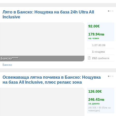
Лято в Банско: Нощувка на база 24h Ultra All
Inclusive
92.00€
179.94лв
на човек
1.07-30.09
1
нощувка
Банско*****
212
грабнати
Банско
Освежаваща лятна почивка в Банско: Нощувка
на база All Inclusive, плюс релакс зона
126.00€
246.43лв
за двама
(46.50€ / 90.95лв на
човек/ден)