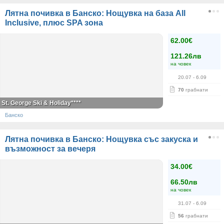
Лятна почивка в Банско: Нощувка на база All
Inclusive, плюс SPA зона
62.00€
121.26лв
на човек
20.07
- 6.09
70
грабнати
St. George Ski & Holiday****
Банско
Лятна почивка в Банско: Нощувка със закуска и
възможност за вечеря
34.00€
66.50лв
на човек
31.07
- 6.09
56
грабнати