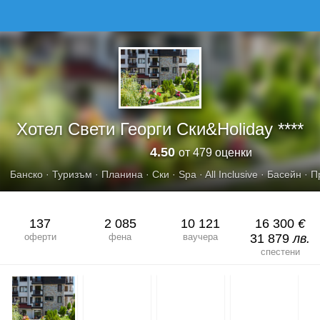
ХОТЕЛ СВЕТИ ГЕОРГИ СКИ&AMP;HOLIDAY
Хотел Свети Георги Ски&Holiday ****
4.50
от 479 оценки
Банско
·
Туризъм
·
Планина
·
Ски
·
Spa
·
All Inclusive
·
Басейн
·
П
137
2 085
10 121
16 300
€
оферти
фена
ваучера
31 879
лв.
спестени