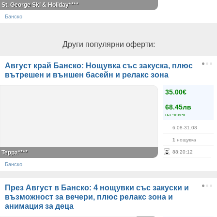
St. George Ski & Holiday****
Банско
Други популярни оферти:
Август край Банско: Нощувка със закуска, плюс
вътрешен и външен басейн и релакс зона
35.00€
68.45лв
на човек
6.08-31.08
1
нощувка
Терра****
88
:
20
:
12
Банско
През Август в Банско: 4 нощувки със закуски и
възможност за вечери, плюс релакс зона и
анимация за деца