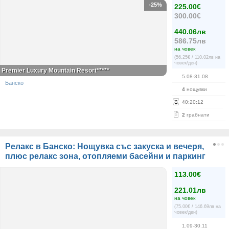
-25%
225.00€
300.00€
440.06лв
586.75лв
на човек
(56.25€ / 110.02лв на
човек/ден)
Premier Luxury Mountain Resort*****
5.08-31.08
Банско
4
нощувки
40
:
20
:
12
2
грабнати
Релакс в Банско: Нощувка със закуска и вечеря,
плюс релакс зона, отопляеми басейни и паркинг
113.00€
221.01лв
на човек
(75.00€ / 146.69лв на
човек/ден)
1.09-30.11