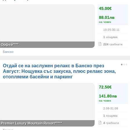
45.00€
88.01лв
на човек
19.05-30.11
1
нощувка
Орфей****
224
грабнати
Банско
Отдай се на заслужен релакс в Банско през
Август: Нощувка със закуска, плюс релакс зона,
отопляеми басейни и паркинг
72.50€
141.80лв
на човек
2.08-31.08
1
нощувка
Premier Luxury Mountain Resort*****
4
грабнати