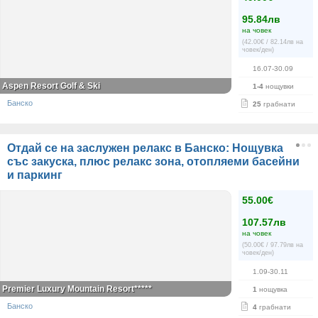
95.84лв
на човек
(42.00€ / 82.14лв на
човек/ден)
16.07-30.09
Aspen Resort Golf & Ski
1-4
нощувки
Банско
25
грабнати
Отдай се на заслужен релакс в Банско: Нощувка
със закуска, плюс релакс зона, отопляеми басейни
и паркинг
55.00€
107.57лв
на човек
(50.00€ / 97.79лв на
човек/ден)
1.09-30.11
Premier Luxury Mountain Resort*****
1
нощувка
Банско
4
грабнати