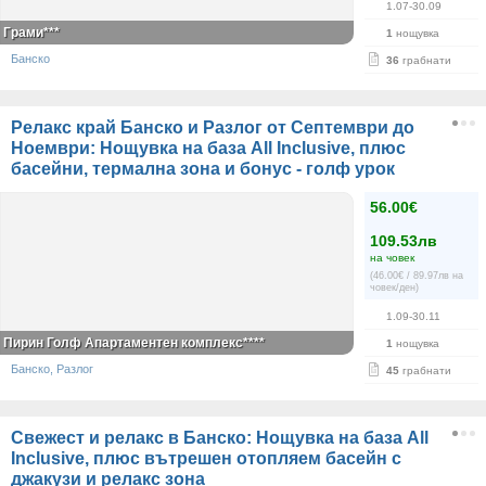
1.07-30.09
Грами***
1
нощувка
Банско
36
грабнати
Релакс край Банско и Разлог от Септември до
Ноември: Нощувка на база All Inclusive, плюс
басейни, термална зона и бонус - голф урок
56.00€
109.53лв
на човек
(46.00€ / 89.97лв на
човек/ден)
1.09-30.11
Пирин Голф Апартаментен комплекс****
1
нощувка
Банско, Разлог
45
грабнати
Свежест и релакс в Банско: Нощувка на база All
Inclusive, плюс вътрешен отопляем басейн с
джакузи и релакс зона