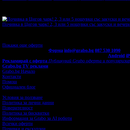
Топ цена:
76.69€/150.00лв
·
Грабнати ваучери
5
·
Грабомани за
промотирала 30 дни
30
·
Средна оценка за офертата от общо 
4.0
Почивка в Цигов чарк! 2, 3 или 5 нощувки със закуски и вечери
Топ цена:
76.69€/150.00лв
·
Грабнати ваучери
52
·
Грабомани з
промотирала 42 дни
42
·
Средна оценка за офертата от общо 
4.5
Покажи още оферти
Контакти с Grabo.bg:
Форма
info@grabo.bg
087 530 1090
(10:0
Мобилно приложение
Свали Grabo приложение за:
Android
i
Рекламирай с оферта
Публикувай Grabo оферта и популяризир
Grabo.bg TV реклами
Grabo.bg Начало
Контакти
Помощ
Официален блог
Условия за ползване
Политика за лични данни
Поверителност
Политика за бисквитки
Информация за Grabo за AI роботи
Всички оферти
Почивки и екскурзии