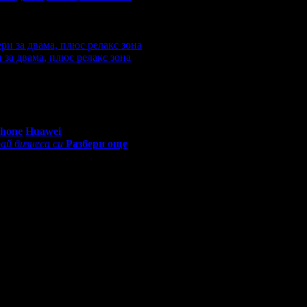
купили офертата
5
·
Преглеждания на офертата
5669
·
Дата на 
2 ревюта.
 за двама, плюс релакс зона
акупили офертата
43
·
Преглеждания на офертата
8883
·
Дата н
4 ревюта.
0 - 18:30ч)
Phone
Huawei
ай бизнеса си
Разбери още