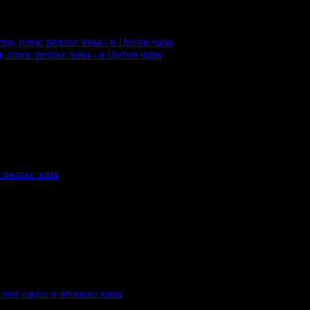
купили офертата
11
·
Преглеждания на офертата
7388
·
Дата на
о 2 ревюта.
, плюс релакс зона - в Цигов чарк
акупили офертата
24
·
Преглеждания на офертата
4458
·
Дата н
6 ревюта.
 релакс зона
акупили офертата
19
·
Преглеждания на офертата
3600
·
Дата н
3 ревюта.
плюс сауна и японска вана
акупили офертата
11
·
Преглеждания на офертата
3730
·
Дата н