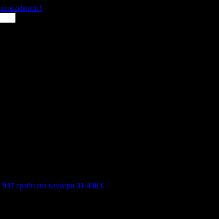
щите оферти!
1 937
грабнати ваучери
31 436
€