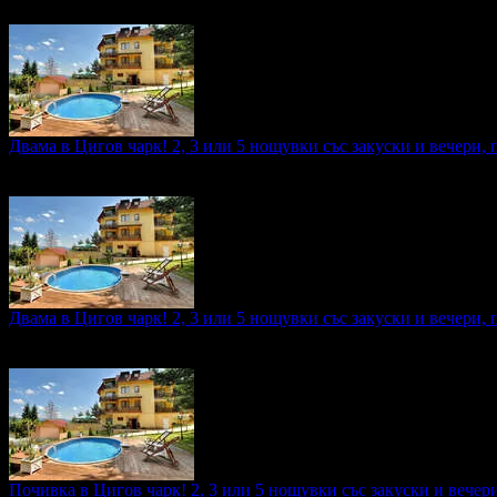
промотирала 60 дни
60
Двама в Цигов чарк! 2, 3 или 5 нощувки със закуски и вечери, 
Топ цена:
76.69€/150.00лв
·
Грабнати ваучери
1
·
Грабомани за
промотирала 29 дни
29
Двама в Цигов чарк! 2, 3 или 5 нощувки със закуски и вечери, 
Топ цена:
76.69€/150.00лв
·
Грабнати ваучери
8
·
Грабомани за
промотирала 40 дни
40
Почивка в Цигов чарк! 2, 3 или 5 нощувки със закуски и вечери