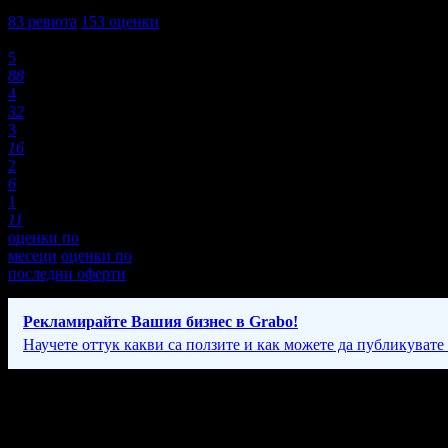
4,2
83
ревюта
153
оценки
Оценки:
5
88
4
32
3
16
2
6
1
11
оценки по
месеци
оценки по
последни оферти
Рекламирайте Вашия бизнес в Grabo!
Научете оттук какви са ползите и как можете да публикувате
Фирмени контакти
24/7