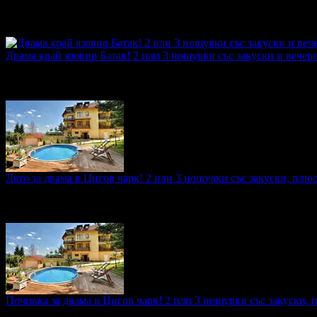
Топ цена:
38.86€/76.00лв
·
Грабнати ваучери
12
·
Грабомани за
промотирала 110 дни
110
·
Средна оценка за офертата от общ
4.5
Двама край язовир Батак! 2 или 3 нощувки със закуски и вечери
Топ цена:
81.81€/160.00лв
·
Грабнати ваучери
32
·
Грабомани з
промотирала 46 дни
46
·
Средна оценка за офертата от общо 
5.0
Лято за двама в Цигов чарк! 2 или 3 нощувки със закуски, плюс
Топ цена:
61.36€/120.00лв
·
Грабнати ваучери
25
·
Грабомани з
промотирала 47 дни
47
·
Средна оценка за офертата от общо 
5.0
Почивка за двама в Цигов чарк! 2 или 3 нощувки със закуски, 
Топ цена:
57.26€/112.00лв
·
Грабнати ваучери
12
·
Грабомани з