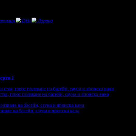
аталия
Didi
Дарина
ерти
1
тая, плюс ползване на басейн, сауна и японска вана
акупили офертата
1
·
Преглеждания на офертата
826
зване на басейн, сауна и японска вана
купили офертата
1
·
Преглеждания на офертата
6247
·
Дата на 