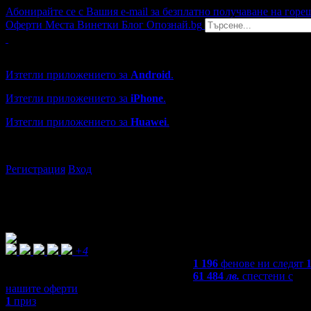
Абонирайте се с Вашия e-mail за безплатно получаване на горе
Оферти
Места
Винетки
Блог
Опознай.bg
Grabo мобилна версия
Изтегли приложението за
Android
.
Изтегли приложението за
iPhone
.
Изтегли приложението за
Huawei
.
...или отвори
grabo.bg
Регистрация
Вход
+4
1 196
фенове ни следят
61 484
лв.
спестени с
нашите оферти
1
приз