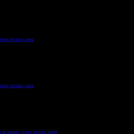
плюс релакс зона
купили офертата
1
·
Преглеждания на офертата
1631
·
Дата на 
плюс релакс зона
купили офертата
8
·
Преглеждания на офертата
3464
·
Дата на 
 за двама, плюс релакс зона