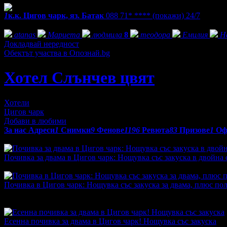
1
к.к. Цигов чарк, яз. Батак
088 71* ****
(покажи)
24/7
Фенове на Хотел Слънчев цвят
atanas
Мариета
людмила
8
теодора
Емилия
Н
Докладвай нередност
Обектът участва в Опознай.bg
Хотел Слънчев цвят
Хотели
Цигов чарк
Добави в любими
За нас
Адреси
1
Снимки
9
Фенове
1196
Ревюта
83
Призове
1
Оф
Оферти от Хотел Слънчев цвят:
Почивка за двама в Цигов чарк: Нощувка със закуска в двойна с
Топ цена:
230.00€/449.84лв
·
Грабнати ваучери
1
·
Грабомани з
Почивка в Цигов чарк: Нощувка със закуска за двама, плюс пол
Топ цена:
63.91€/125.00лв
·
Грабнати ваучери
1
·
Грабомани за
промотирала 43 дни
43
Есенна почивка за двама в Цигов чарк! Нощувка със закуска