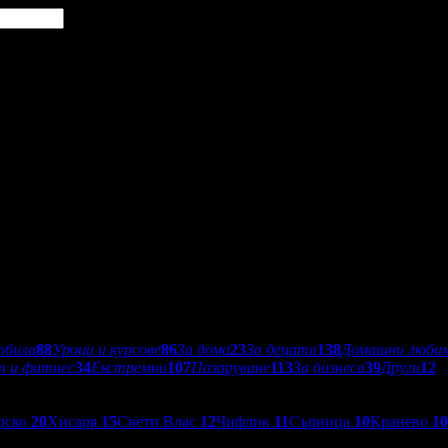
обила
88
Уроци и курсове
86
За дома
23
За децата
138
Домашни люби
т и фитнес
34
Екстремни
107
Пазаруване
113
За бизнеса
39
Други
12
рско
20
Хисаря
15
Свети Влас
12
Чифлик
11
Сърница
10
Кранево
10