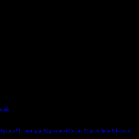
мци
4
Трявна
9
Главатарци
9
Дряново
8
София
7
Павел баня
6
Лозенец