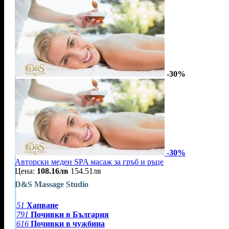
-30%
-30%
Авторски меден SPA масаж за гръб и ръце
Цена:
108.16лв
154.51лв
D&S Massage Studio
51
Хапване
791
Почивки в България
616
Почивки в чужбина