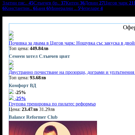
Златни пяс..
45
Слънчев бр..
37
Китен
36
Девин
27
Цигов чарк
21
6
Константин..
6
Баня
6
Минерални ..
5
Чепеларе
4
Хотел Слънчев цвят
Офер
Почивка за двама в Цигов чарк: Нощувка със закуска в двойн
Топ цена:
449.84лв
Семеен хотел Слънчев цвят
Двустранно почистване на прозорци, дограми и уплътнения 
Топ цена:
93.68лв
Комфорт ВД
-25%
-25%
Групова тренировка по пилатес реформър
Цена:
23.47лв
31.29лв
Balance Reformer Club