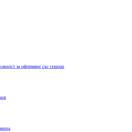
можност за оформяне със сешоар
шия
овица