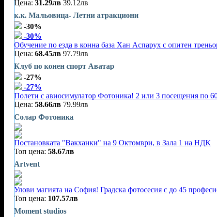
Цена:
31.29лв
39.12лв
к.к. Мальовица- Летни атракциони
-30%
-30%
Обучение по езда в конна база Хан Аспарух с опитен треньор
Цена:
68.45лв
97.79лв
Клуб по конен спорт Аватар
-27%
-27%
Полети с авиосимулатор Фотоника! 2 или 3 посещения по 60
Цена:
58.66лв
79.99лв
Солар Фотоника
Постановката "Вакханки" на 9 Октомври, в Зала 1 на НДК
Топ цена:
58.67лв
Artvent
Улови магията на София! Градска фотосесия с до 45 профес
Топ цена:
107.57лв
Moment studios