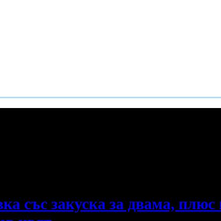
е пропускаш новите оферти!
а със закуска за двама, плюс п