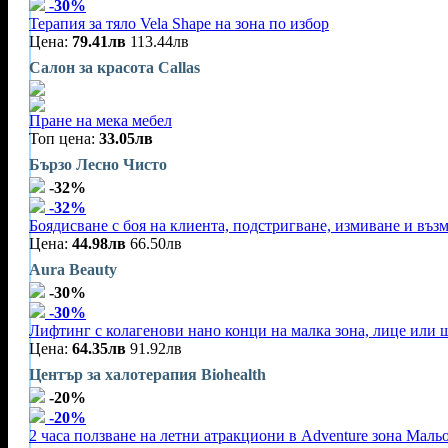
-30%
Терапия за тяло Vela Shape на зона по избор
Цена:
79.41лв
113.44лв
Салон за красота Callas
Пране на мека мебел
Топ цена:
33.05лв
Бързо Лесно Чисто
-32%
-32%
Боядисване с боя на клиента, подстригване, измиване и въз
Цена:
44.98лв
66.50лв
Aura Beauty
-30%
-30%
Лифтинг с колагенови нано конци на малка зона, лице или 
Цена:
64.35лв
91.92лв
Център за халотерапия Biohealth
-20%
-20%
2 часа ползване на летни атракциони в Adventure зона Маль