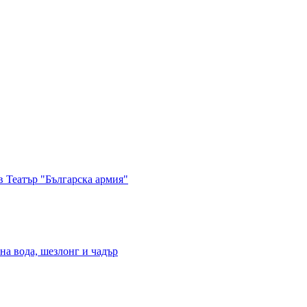
в Театър "Българска армия"
на вода, шезлонг и чадър