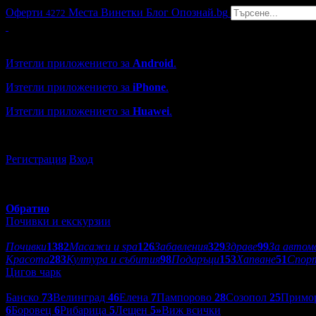
Оферти
Места
Винетки
Блог
Опознай.bg
4272
Grabo мобилна версия
Изтегли приложението за
Android
.
Изтегли приложението за
iPhone
.
Изтегли приложението за
Huawei
.
...или отвори
grabo.bg
Регистрация
Вход
Обратно
Почивки и екскурзии
Категории оферти:
Почивки
1382
Масажи и spa
126
Забавления
329
Здраве
99
За автом
Красота
283
Култура и събития
98
Подаръци
153
Хапване
51
Спор
Цигов чарк
Дестинации:
Банско
73
Велинград
46
Елена
7
Пампорово
28
Созопол
25
Примо
6
Боровец
6
Рибарица
5
Лещен
5
»
Виж всички