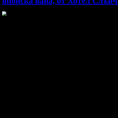
японска вана, от Хотел Слънч
Насладете се на незабравима планинска почивка в
Хотел Слън
Пакет за двама в двойна стая:
Варианти на офертата:
1 нощувка с закуска
63.91
/125.00
Разграбено
€
лв
за двама