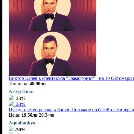
Виктор Калев в спектакъла "Грамофонът" - на 10 Октомври 
Топ цена:
48.90лв
Ажур Пико
-33%
-33%
Цял ден летен релакс в Банкя: Ползване на басейн с минерал
Цена:
19.56лв
29.34лв
Aquabankya
-30%