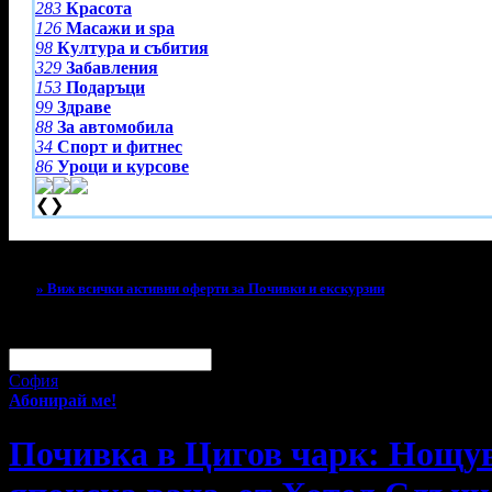
283
Красота
126
Масажи и spa
98
Култура и събития
329
Забавления
153
Подаръци
99
Здраве
88
За автомобила
34
Спорт и фитнес
86
Уроци и курсове
❮
❯
Тази оферта вече е разграбена!
» Виж всички активни оферти за Почивки и екскурзии
За малко изпусна тази оферта!
Абонирай се по e-mail, за да н
Твоят e-mail:
Оферти за град:
София
Абонирай ме!
Почивка в Цигов чарк: Нощувк