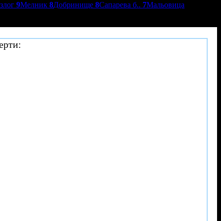
азлог
9
Мелник
8
Добринище
8
Сапарева б..
7
Мальовица
ерти: