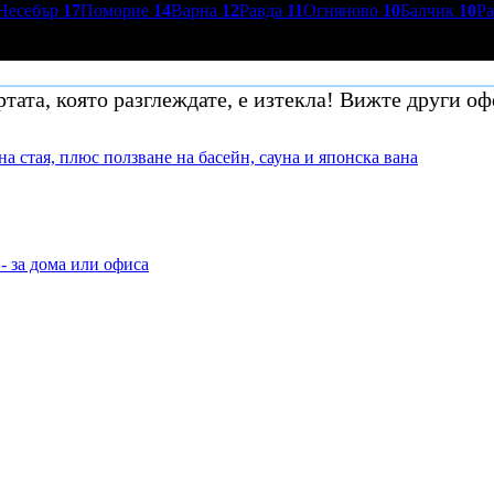
Несебър
17
Поморие
14
Варна
12
Равда
11
Огняново
10
Балчик
10
Р
тата, която разглеждате, е изтекла! Вижте други оф
а стая, плюс ползване на басейн, сауна и японска вана
- за дома или офиса