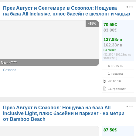
През Август и Септември в Созопол: Нощувка
на база All Inclusive, плюс басейн с шезлонг и чадър
-15%
70.55€
83.00€
137.98лв
162.33лв
на човек
(52.27€ / 102.23лв на
човек/ден)
Съни****
6.08-15.09
Созопол
1
нощувка
47
:
10
:
19
16
грабнати
През Август в Созопол: Нощувка на база All
Inclusive Light, плюс басейни и паркинг - на метри
от Bamboo Beach
87.50€