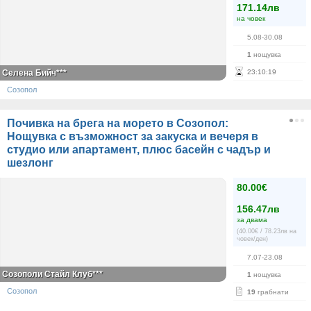
171.14лв
на човек
5.08-30.08
1
нощувка
Селена Бийч***
23
:
10
:
19
Созопол
Почивка на брега на морето в Созопол:
Нощувка с възможност за закуска и вечеря в
студио или апартамент, плюс басейн с чадър и
шезлонг
80.00€
156.47лв
за двама
(40.00€ / 78.23лв на
човек/ден)
7.07-23.08
Созополи Стайл Клуб***
1
нощувка
Созопол
19
грабнати