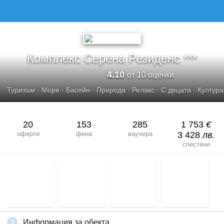
КОМПЛЕКС СЕРЕНА РЕЗИДЕНС
Комплекс Серена Резиденс ***
4.10
от 10 оценки
Туризъм
·
Море
·
Басейн
·
Природа
·
Релакс
·
С децата
·
Култура
20
153
285
1 753
€
оферти
фена
ваучера
3 428
лв.
спестени
Информация за обекта