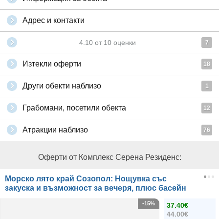
Адрес и контакти
4.10
от
10
оценки
7
Изтекли оферти
18
Други обекти наблизо
1
Грабомани, посетили обекта
12
Атракции наблизо
76
Оферти от Комплекс Серена Резиденс:
Морско лято край Созопол: Нощувка със
закуска и възможност за вечеря, плюс басейн
-15%
37.40€
44.00€