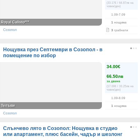
(33.17€ / 64.87лв на
човек/ден)
1.09-7.09
Royal Calisto***
1
нощувка
Созопол
3
грабнати
Нощувка през Септември в Созопол - в
помещение по избор
34.00€
66.50лв
за двама
(17.00€ / 33.25лв на
човек/ден)
1.09-8.09
Телъви
1
нощувка
Созопол
Слънчево лято в Созопол: Нощувка в студио
или апартамент, плюс басейн, чадър и шезлонг