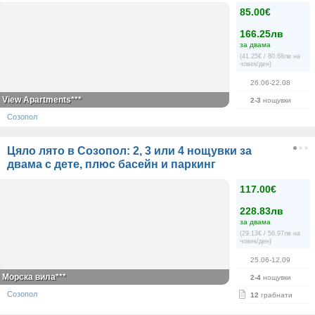
85.00€
166.25лв
за двама
(41.25€ / 80.68лв на
човек/ден)
26.06-22.08
View Apartments***
2-3
нощувки
Созопол
Цяло лято в Созопол: 2, 3 или 4 нощувки за
двама с дете, плюс басейн и паркинг
117.00€
228.83лв
за двама
(29.13€ / 56.97лв на
човек/ден)
25.06-12.09
Морска вила***
2-4
нощувки
Созопол
12
грабнати