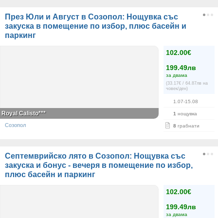
През Юли и Август в Созопол: Нощувка със
закуска в помещение по избор, плюс басейн и
паркинг
102.00€
199.49лв
за двама
(33.17€ / 64.87лв на
човек/ден)
1.07-15.08
Royal Calisto***
1
нощувка
Созопол
8
грабнати
Септемврийско лято в Созопол: Нощувка със
закуска и бонус - вечеря в помещение по избор,
плюс басейн и паркинг
102.00€
199.49лв
за двама