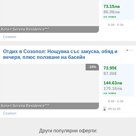
73.15лв
86.06лв
на човек
9.08
- 6.09
Хотел Serena Residence***
Созопол
Отдих в Созопол: Нощувка със закуска, обяд и
вечеря, плюс ползване на басейн
-15%
73.95€
87.00€
144.63лв
170.16лв
на човек
9.08
- 6.09
Хотел Serena Residence***
95
:
11
:
20
Созопол
Други популярни оферти: