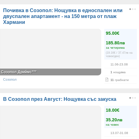
Почивка в Созопол: Нощувка в едноспален или
двуспален апартамент - на 150 метра от плаж
Хармани
95.00€
185.80лв
за четирима
(19.16€ / 37.47лв на
човек/ден)
11.06-23.08
Созопол Дриймс***
1
нощувка
Созопол
11
грабнати
В Созопол през Август: Нощувка със закуска
18.00€
35.20лв
на човек
13.07-31.08