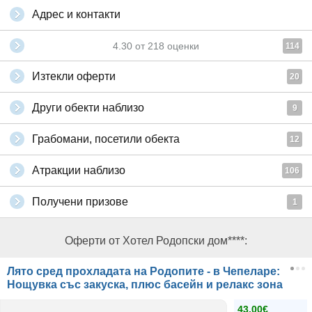
Адрес и контакти
4.30
от
218
оценки
114
Изтекли оферти
20
Други обекти наблизо
9
Грабомани, посетили обекта
12
Атракции наблизо
106
Получени призове
1
Оферти от Хотел Родопски дом****:
Лято сред прохладата на Родопите - в Чепеларе:
Нощувка със закуска, плюс басейн и релакс зона
43.00€