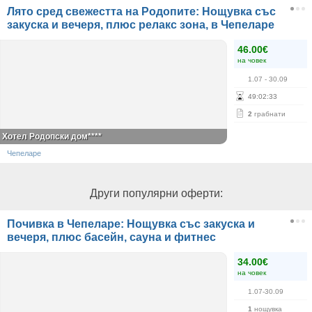
Лято сред свежестта на Родопите: Нощувка със
закуска и вечеря, плюс релакс зона, в Чепеларе
46.00€
на човек
1.07
- 30.09
49
:
02
:
33
2
грабнати
Хотел Родопски дом****
Чепеларе
Други популярни оферти:
Почивка в Чепеларе: Нощувка със закуска и
вечеря, плюс басейн, сауна и фитнес
34.00€
на човек
1.07-30.09
1
нощувка