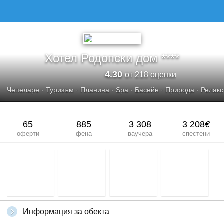
ХОТЕЛ РОДОПСКИ ДОМ****
Хотел Родопски дом ****
4.30
от 218 оценки
Чепеларе
·
Туризъм
·
Планина
·
Spa
·
Басейн
·
Природа
·
Релакс
65
885
3 308
3 208
€
оферти
фена
ваучера
спестени
Информация за обекта