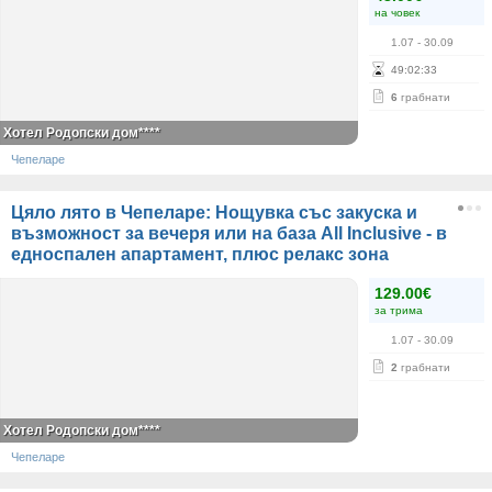
на човек
1.07
- 30.09
49
:
02
:
33
6
грабнати
Хотел Родопски дом****
Чепеларе
Цяло лято в Чепеларе: Нощувка със закуска и
възможност за вечеря или на база All Inclusive - в
едноспален апартамент, плюс релакс зона
129.00€
за трима
1.07
- 30.09
2
грабнати
Хотел Родопски дом****
Чепеларе