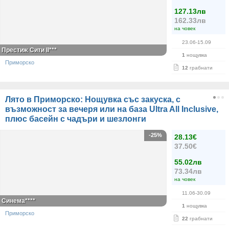
127.13лв
162.33лв
на човек
23.06-15.09
Престиж Сити II***
1
нощувка
Приморско
12
грабнати
Лято в Приморско: Нощувка със закуска, с
възможност за вечеря или на база Ultra All Inclusive,
плюс басейн с чадъри и шезлонги
-25%
28.13€
37.50€
55.02лв
73.34лв
на човек
11.06-30.09
Синема****
1
нощувка
Приморско
22
грабнати