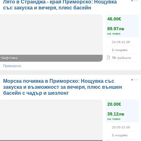
Лято в Странджа - край Приморско: Нощувка
със закуска и вечеря, плюс басейн
46.00€
89.97лв
на човек
24.06-31.08
1
нощувка
Чифлика
76
грабнати
Приморско
Морска почивка в Приморско: Нощувка със
закуска и възможност за вечеря, плюс външен
басейн с чадър и шезлонг
20.00€
39.12лв
на човек
20.05-15.09
1
нощувка