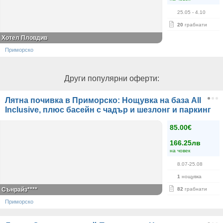
25.05
- 4.10
20
грабнати
Хотел Пловдив
Приморско
Други популярни оферти:
Лятна почивка в Приморско: Нощувка на база All
Inclusive, плюс басейн с чадър и шезлонг и паркинг
85.00€
166.25лв
на човек
8.07-25.08
1
нощувка
Сънрайз****
82
грабнати
Приморско