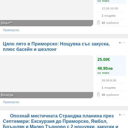
на човек
12.06-10.09
1
нощувка
Опал**
42
грабнати
Приморско
Цяло лято в Приморско: Нощувка със закуска,
плюс басейн и шезлонг
25.00€
48.90лв
на човек
26.06-6.09
1
нощувка
Венера
36
грабнати
Приморско
Опознай мистичната Странджа планина през
Септември: Екскурзия до Приморско, Ямбол,
Бръшлян и Малко Търново с 2 нощувки, закуски и