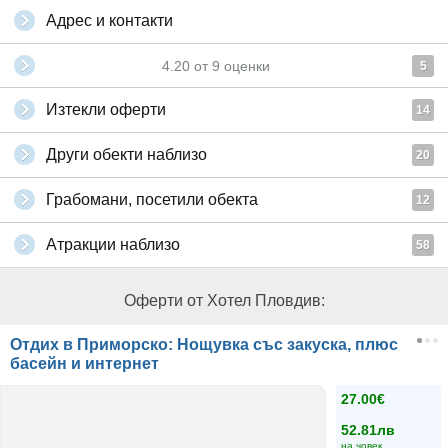
Адрес и контакти
4.20
от
9
оценки
5
Изтекли оферти
14
Други обекти наблизо
20
Грабомани, посетили обекта
12
Атракции наблизо
58
Оферти от Хотел Пловдив:
Отдих в Приморско: Нощувка със закуска, плюс
басейн и интернет
27.00€
52.81лв
на човек