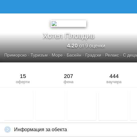
Хотел Пловдив
4.20
от 9 оценки
Приморско
·
Туризъм
·
Море
·
Басейн
·
Градски
·
Релакс
·
С деца
15
207
444
оферти
фена
ваучера
Информация за обекта