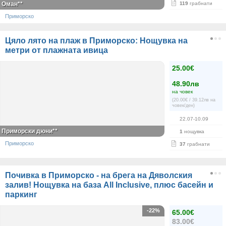
Оман**
119
грабнати
Приморско
Цяло лято на плаж в Приморско: Нощувка на
метри от плажната ивица
25.00€
48.90лв
на човек
(20.00€ / 39.12лв на
човек/ден)
22.07-10.09
Приморски дюни**
1
нощувка
Приморско
37
грабнати
Почивка в Приморско - на брега на Дяволския
залив! Нощувка на база All Inclusive, плюс басейн и
паркинг
-22%
65.00€
83.00€