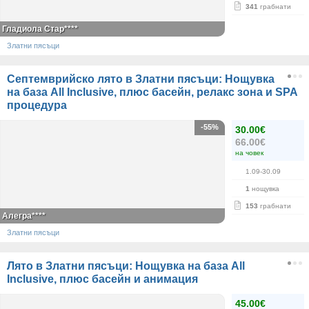
341
грабнати
Гладиола Стар****
Златни пясъци
Септемврийско лято в Златни пясъци: Нощувка
на база All Inclusive, плюс басейн, релакс зона и SPA
процедура
-55%
30.00€
66.00€
на човек
1.09-30.09
1
нощувка
153
грабнати
Алегра****
Златни пясъци
Лято в Златни пясъци: Нощувка на база All
Inclusive, плюс басейн и анимация
45.00€