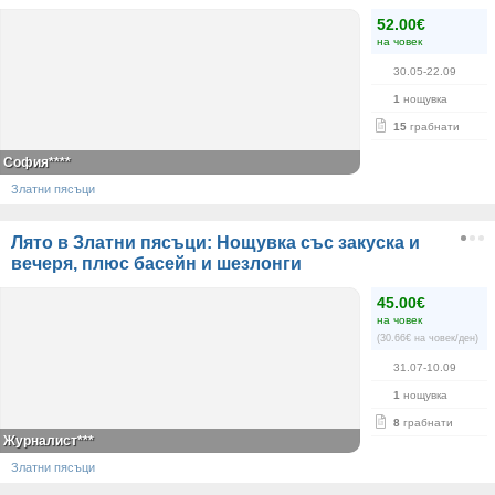
52.00€
на човек
30.05-22.09
1
нощувка
15
грабнати
София****
Златни пясъци
Лято в Златни пясъци: Нощувка със закуска и
вечеря, плюс басейн и шезлонги
45.00€
на човек
(30.66€ на човек/ден)
31.07-10.09
1
нощувка
8
грабнати
Журналист***
Златни пясъци