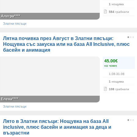
1
нощувка
584
грабнати
Алегра****
Златни пясъци
Лятна почивка през Август в Златни пясъци:
Нощувка със закуска или на база All Inclusive, плюс
басейн и анимация
45.00€
на човек
1.08-31.08
1
нощувка
108
грабнати
Елена****
Златни пясъци
Лято в Златни пясъци: Нощувка на база Аll
inclusive, плюс басейн и анимация за деца и
възрастни