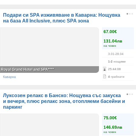
Подари си SPA изживяване в Каварна: Нощувка
на база All Inclusive, плюс SPA зона
67.00€
131.04лв
на човек
3.01-28.04
1-2
нощувки
Royal Grand Hotel and SPA****
25
:
44
:
07
Каварна
4
грабнати
Луксозен релакс в Банско: Нощувка със закуска
и вечеря, плюс релакс зона, отопляеми басейни и
паркинг
75.00€
146.69лв
на човек