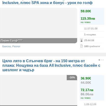
Inclusive, плюс SPA зона и бонус - урок по голф
59.00€
115.39лв
на човек
11.07-31.08
1
нощувка
Пирин Голф****
25
:
44
:
07
Банско, Разлог
183
грабнати
Цяло лято в Слънчев бряг - на 150 метра от
плажа: Нощувка на база All Inclusive, плюс басейн с
шезлонг и чадър
-16%
36.90€
44.00€
72.17лв
86.06лв
на човек
1.08-12.09