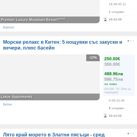
16.08-30.11
1
нощувка
Premier Luxury Mountain Resort*****
49
:
44
:
07
Банско
Морски релакс в Китен: 5 нощувки със закуски и
вечери, плюс басейн
-17%
250.00€
300.00€
488.96лв
586.75лв
на човек
(50.00€ / 97.79лв на
човек/ден)
Lotos Apartments
6.08-23.08
Китен
5
нощувки
49
:
44
:
07
Лято край морето в Златни пясъци - сред