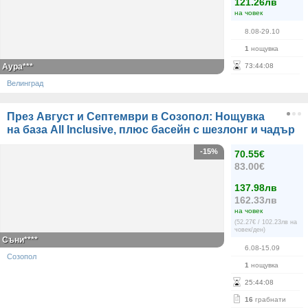
121.26лв
на човек
8.08-29.10
1
нощувка
Аура***
73
:
44
:
07
Велинград
През Август и Септември в Созопол: Нощувка
на база All Inclusive, плюс басейн с шезлонг и чадър
-15%
70.55€
83.00€
137.98лв
162.33лв
на човек
(52.27€ / 102.23лв на
човек/ден)
Съни****
6.08-15.09
Созопол
1
нощувка
25
:
44
:
07
16
грабнати