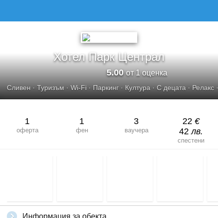
Хотел Парк Централ
5.00
от 1 оценка
Сливен
·
Туризъм
·
Wi-Fi
·
Паркинг
·
Култура
·
С децата
·
Релакс
1
1
3
22
€
оферта
фен
ваучера
42
лв.
спестени
Информация за обекта