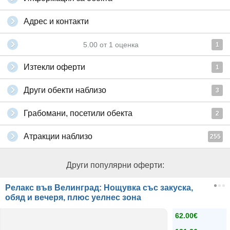
Адрес и контакти
5.00
от
1
оценка
1
Изтекли оферти
1
Други обекти наблизо
3
Грабомани, посетили обекта
2
Атракции наблизо
255
Други популярни оферти:
Релакс във Велинград: Нощувка със закуска,
обяд и вечеря, плюс уелнес зона
62.00€