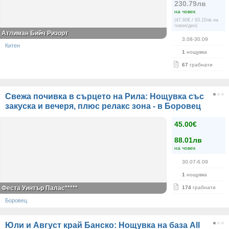
230.79лв
на човек
(47.60€ / 93.10лв на
човек/ден)
Атлиман Бийч Ризорт
3.08-30.09
Китен
1
нощувка
67
грабнати
Свежа почивка в сърцето на Рила: Нощувка със
закуска и вечеря, плюс релакс зона - в Боровец
45.00€
88.01лв
на човек
30.07-6.09
1
нощувка
Феста Уинтър Палас*****
174
грабнати
Боровец
Юли и Август край Банско: Нощувка на база All