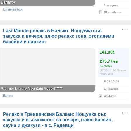
Балатон
1
нощувка
Слънчев бряг
56
грабнати
Last Minute релакс в Банско: Нощувка със
закуска и вечеря, плюс релакс зона, отопляеми
басейни и паркинг
141.00€
275.77лв
на човек
(97.50€ / 190.69лв на
човек/ден)
8.08-15.08
Premier Luxury Mountain Resort*****
1
нощувка
Банско
49
:
44
:
07
Релакс в Тревненския Балкан: Нощувка със
закуска и възможност за вечеря, плюс басейн,
сауна и джакузи - в с. Радевци