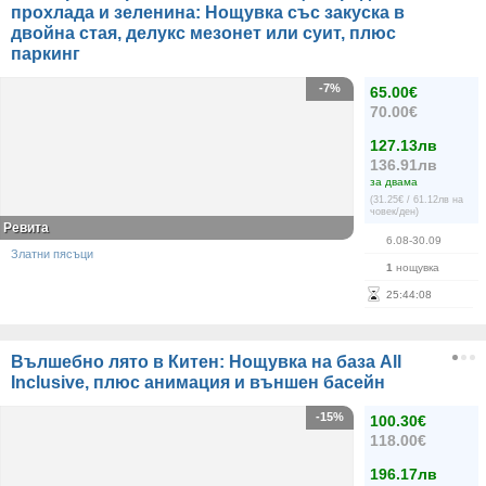
прохлада и зеленина: Нощувка със закуска в
двойна стая, делукс мезонет или суит, плюс
паркинг
-7%
65.00€
70.00€
127.13лв
136.91лв
за двама
(31.25€ / 61.12лв на
човек/ден)
Ревита
6.08-30.09
Златни пясъци
1
нощувка
25
:
44
:
07
Вълшебно лято в Китен: Нощувка на база All
Inclusive, плюс анимация и външен басейн
-15%
100.30€
118.00€
196.17лв