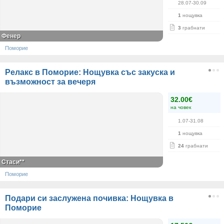
28.07-30.09
1
нощувка
3
грабнати
Фенер
Поморие
Релакс в Поморие: Нощувка със закуска и
възможност за вечеря
32.00€
на човек
1.07-31.08
1
нощувка
24
грабнати
Стаси**
Поморие
Подари си заслужена почивка: Нощувка в
Поморие