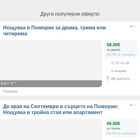
Други популярни оферти:
Нощувка в Поморие за двама, трима или
четирима
38.00€
за двама
(10.75€ на човек/ден)
17.07-31.08
1
нощувка
20
грабнати
Niko ’S**
Поморие
До края на Септември в сърцето на Поморие:
Нощувка в тройна стая или апартамент
45.00€
за трима
(12.00€ на човек/ден)