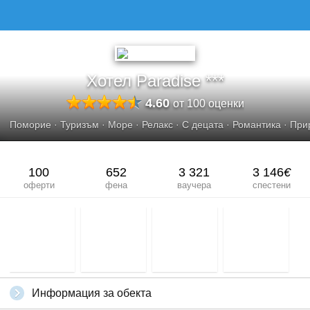
ХОТЕЛ PARADISE
Хотел Paradise ***
4.60
от 100 оценки
Поморие
·
Туризъм
·
Море
·
Релакс
·
С децата
·
Романтика
·
При
100
652
3 321
3 146
€
оферти
фена
ваучера
спестени
Информация за обекта