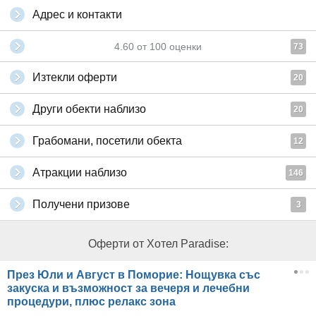
Адрес и контакти
4.60
от
100
оценки
73
Изтекли оферти
20
Други обекти наблизо
20
Грабомани, посетили обекта
12
Атракции наблизо
146
Получени призове
3
Оферти от Хотел Paradise:
През Юли и Август в Поморие: Нощувка със
закуска и възможност за вечеря и лечебни
процедури, плюс релакс зона