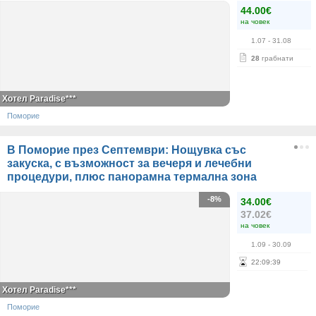
44.00€
на човек
1.07
- 31.08
28
грабнати
Хотел Paradise***
Поморие
В Поморие през Септември: Нощувка със
закуска, с възможност за вечеря и лечебни
процедури, плюс панорамна термална зона
-8%
34.00€
37.02€
на човек
1.09
- 30.09
22
:
09
:
39
Хотел Paradise***
Поморие