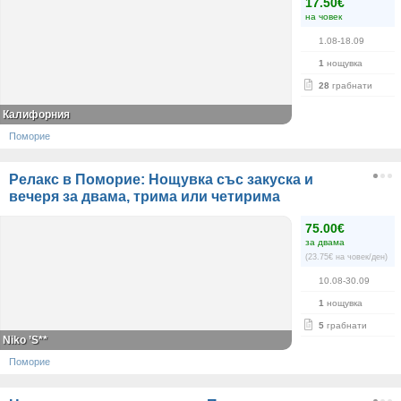
17.50€
на човек
1.08-18.09
1
нощувка
28
грабнати
Калифорния
Поморие
Релакс в Поморие: Нощувка със закуска и
вечеря за двама, трима или четирима
75.00€
за двама
(23.75€ на човек/ден)
10.08-30.09
1
нощувка
5
грабнати
Niko ’S**
Поморие