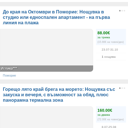
До края на Октомври в Поморие: Нощувка в
студио или едноспален апартамент - на първа
линия на плажа
88.00€
за трима
(15.66€ на човек/ден)
23.07-31.10
1
нощувка
Иглика***
Поморие
Горещо лято край брега на морето: Нощувка със
закуска и вечеря, с възможност за обяд, плюс
панорамна термална зона
160.00€
за двама
(72.00€ на човек/ден)
8.07-25.08