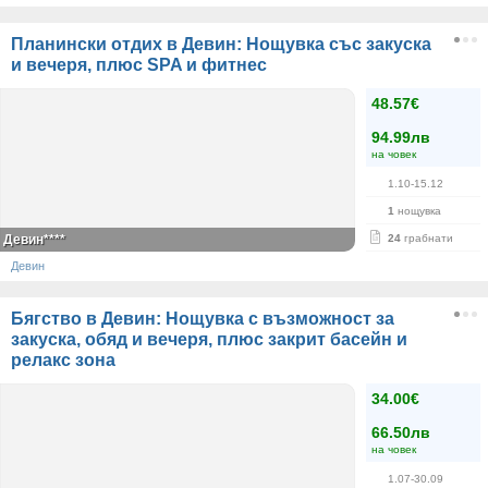
Планински отдих в Девин: Нощувка със закуска
и вечеря, плюс SPA и фитнес
48.57€
94.99лв
на човек
1.10-15.12
1
нощувка
Девин****
24
грабнати
Девин
Бягство в Девин: Нощувка с възможност за
закуска, обяд и вечеря, плюс закрит басейн и
релакс зона
34.00€
66.50лв
на човек
1.07-30.09