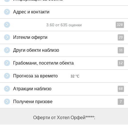
Адрес и контакти
3.60
от
635
оценки
328
Изтекли оферти
20
Други обекти наблизо
11
Грабомани, посетили обекта
12
Прогноза за времето
32 °C
Атракции наблизо
68
Получени призове
7
Оферти от Хотел Орфей*****: