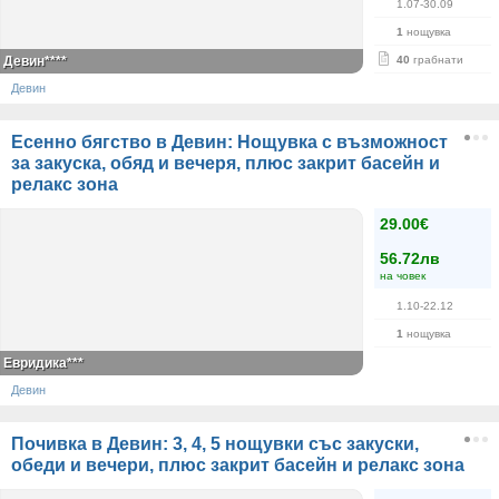
1.07-30.09
1
нощувка
Девин****
40
грабнати
Девин
Есенно бягство в Девин: Нощувка с възможност
за закуска, обяд и вечеря, плюс закрит басейн и
релакс зона
29.00€
56.72лв
на човек
1.10-22.12
1
нощувка
Евридика***
Девин
Почивка в Девин: 3, 4, 5 нощувки със закуски,
обеди и вечери, плюс закрит басейн и релакс зона