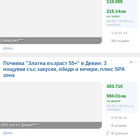
110.00€
215.14лв
на човек
(34.80€ / 68.06лв на
човек/ден)
1.10-22.12
Евридика***
3-5
нощувки
Девин
Почивка "Златна възраст 55+" в Девин: 3
нощувки със закуски, обеди и вечери, плюс SPA
зона
303.71€
594.01лв
за двама
(50.62€ / 99.00лв на
човек/ден)
9.05-30.11
SPA хотел Девин****
3
нощувки
Девин
9
грабнати