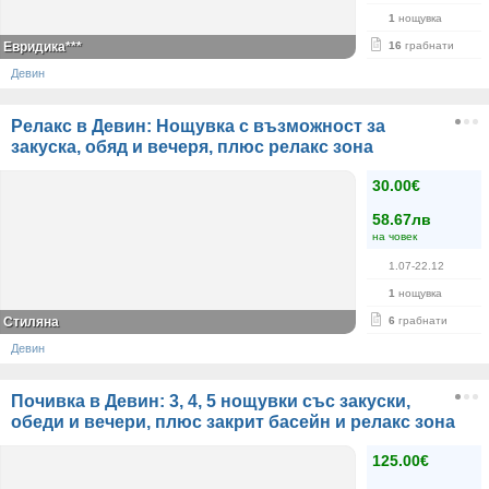
1
нощувка
Евридика***
16
грабнати
Девин
Релакс в Девин: Нощувка с възможност за
закуска, обяд и вечеря, плюс релакс зона
30.00€
58.67лв
на човек
1.07-22.12
1
нощувка
Стиляна
6
грабнати
Девин
Почивка в Девин: 3, 4, 5 нощувки със закуски,
обеди и вечери, плюс закрит басейн и релакс зона
125.00€