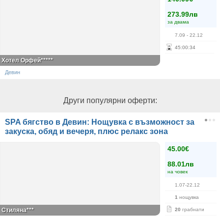
273.99лв
за двама
7.09
- 22.12
45
:
00
:
34
Хотел Орфей*****
Девин
Други популярни оферти:
SPA бягство в Девин: Нощувка с възможност за
закуска, обяд и вечеря, плюс релакс зона
45.00€
88.01лв
на човек
1.07-22.12
1
нощувка
Стиляна***
20
грабнати