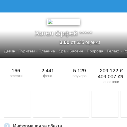
Хотел Орфей *****
3.60
от 635 оценки
Девин
·
Туризъм
·
Планина
·
Spa
·
Басейн
·
Природа
·
Релакс
·
Р
166
2 441
5 129
209 122
€
оферти
фена
ваучера
409 007
лв.
спестени
Информация за обекта