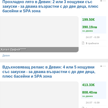
Прохладно лято в Девин: 2 или 3 нощувки със
закуски - за двама възрастни с до две деца, плюс
басейни и SPA зона
199.50€
390.19лв
за двама
24.07
- 6.09
3
грабнати
Хотел Орфей*****
Девин
Вдъхновяващ релакс в Девин: 4 или 5 нощувки
със закуски - за двама възрастни с до две деца,
плюс басейни и SPA зона
413.33€
808.40лв
за двама
24.07
- 6.09