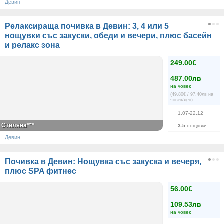
Девин
Релаксираща почивка в Девин: 3, 4 или 5
нощувки със закуски, обеди и вечери, плюс басейн
и релакс зона
249.00€
487.00лв
на човек
(49.80€ / 97.40лв на
човек/ден)
1.07-22.12
Стиляна***
3-5
нощувки
Девин
Почивка в Девин: Нощувка със закуска и вечеря,
плюс SPA фитнес
56.00€
109.53лв
на човек