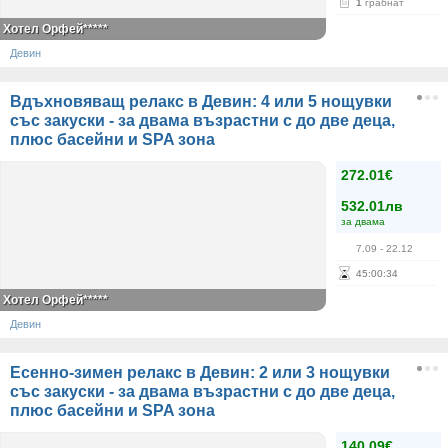
1
грабнат
Хотел Орфей*****
Девин
Вдъхновяващ релакс в Девин: 4 или 5 нощувки
със закуски - за двама възрастни с до две деца,
плюс басейни и SPA зона
272.01€
532.01лв
за двама
7.09
- 22.12
45
:
00
:
34
Хотел Орфей*****
Девин
Есенно-зимен релакс в Девин: 2 или 3 нощувки
със закуски - за двама възрастни с до две деца,
плюс басейни и SPA зона
140.09€